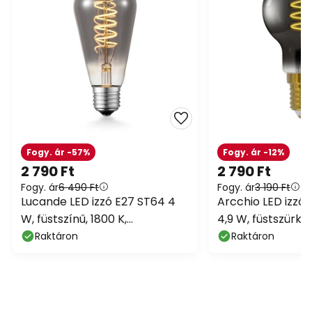
Fogy. ár -57%
Fogy. ár -12%
2 790 Ft
2 790 Ft
Fogy. ár
6 490 Ft
Fogy. ár
3 190 Ft
Lucande LED izzó E27 ST64 4
Arcchio LED izzó, i
W, füstszínű, 1800 K,
4,9 W, füstszürke
dimmelhető
Raktáron
Raktáron