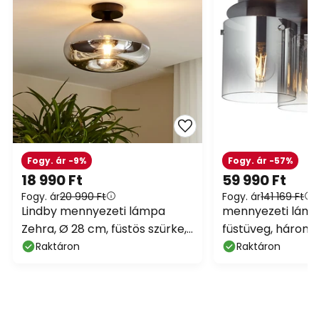
Fogy. ár -9%
Fogy. ár -57%
18 990 Ft
59 990 Ft
Fogy. ár
20 990 Ft
Fogy. ár
141 169 Ft
Lindby mennyezeti lámpa
mennyezeti lámp
Zehra, Ø 28 cm, füstös szürke,
füstüveg, három
üveg
Raktáron
Raktáron