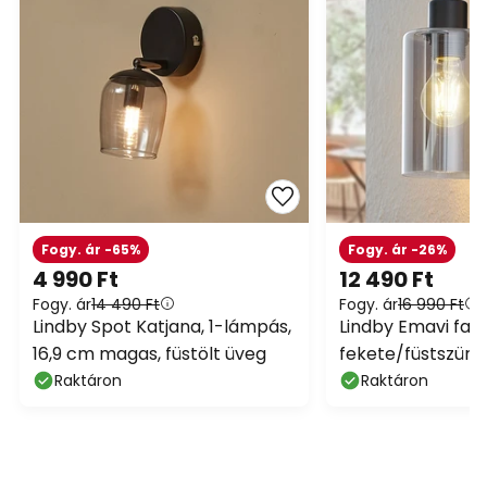
Fogy. ár -65%
Fogy. ár -26%
4 990 Ft
12 490 Ft
Fogy. ár
14 490 Ft
Fogy. ár
16 990 Ft
Lindby Spot Katjana, 1-lámpás,
Lindby Emavi fali
16,9 cm magas, füstölt üveg
fekete/füstszürke
Raktáron
Raktáron