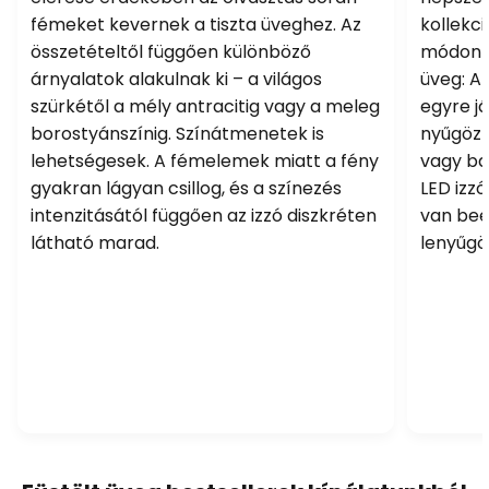
fémeket kevernek a tiszta üveghez. Az
kollekc
összetételtől függően különböző
módon b
árnyalatok alakulnak ki – a világos
üveg: A
szürkétől a mély antracitig vagy a meleg
egyre j
borostyánszínig. Színátmenetek is
nyűgözn
lehetségesek. A fémelemek miatt a fény
vagy ba
gyakran lágyan csillog, és a színezés
LED izz
intenzitásától függően az izzó diszkréten
van beé
látható marad.
lenyűgö