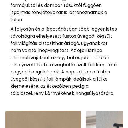
formájuktól és domborításuktól függően
izgalmas fényjátékokat is létrehozhatnak a
falon.
A folyosón és a lépcsőházban több, egyenletes
távolságra elhelyezett füstös üvegből készült
fali világítás biztosíthat átfogó, ugyanakkor
nem vakító megvilágítást. Az éjjeli lámpa
alternatívájaként az ágy bal és jobb oldalán
elhelyezett füstös üvegből készült fali lámpák is
nagyon hangulatosak. A nappaliban a füstös
üvegből készült fali lámpák ideálisak a fülke
kiemelésére, az étkezőben pedig a
tálalószekrény környékének hangsúlyozására.