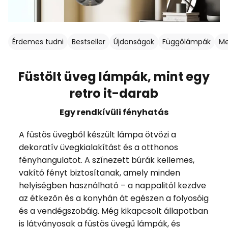
Érdemes tudni
Bestseller
Újdonságok
Függőlámpák
Me
Füstölt üveg lámpák, mint egy
retro it-darab
Egy rendkívüli fényhatás
A füstös üvegből készült lámpa ötvözi a
dekoratív üvegkialakítást és a otthonos
fényhangulatot. A színezett búrák kellemes,
vakító fényt biztosítanak, amely minden
helyiségben használható – a nappalitól kezdve
az étkezőn és a konyhán át egészen a folyosóig
és a vendégszobáig. Még kikapcsolt állapotban
is látványosak a füstös üvegű lámpák, és