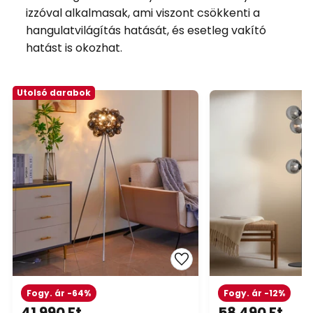
izzóval alkalmasak, ami viszont csökkenti a
hangulatvilágítás hatását, és esetleg vakító
hatást is okozhat.
Utolsó darabok
Fogy. ár -64%
Fogy. ár -12%
41 990 Ft
58 490 Ft