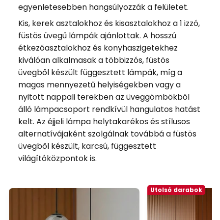
egyenletesebben hangsúlyozzák a felületet.
Kis, kerek asztalokhoz és kisasztalokhoz a 1 izzó,
füstös üvegű lámpák ajánlottak. A hosszú
étkezőasztalokhoz és konyhaszigetekhez
kiválóan alkalmasak a többizzós, füstös
üvegből készült függesztett lámpák, míg a
magas mennyezetű helyiségekben vagy a
nyitott nappali terekben az üveggömbökből
álló lámpacsoport rendkívül hangulatos hatást
kelt. Az éjjeli lámpa helytakarékos és stílusos
alternatívájaként szolgálnak továbbá a füstös
üvegből készült, karcsú, függesztett
világítóközpontok is.
Utolsó darabok