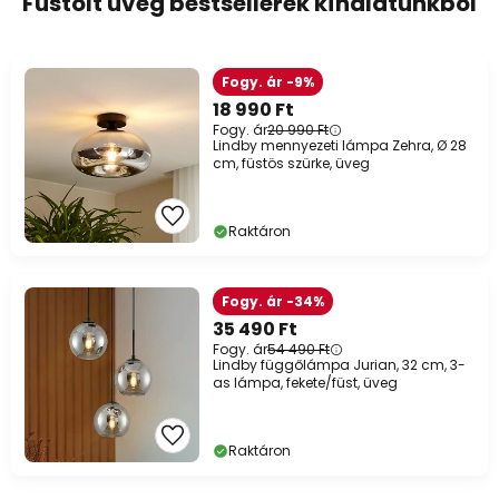
Füstölt üveg bestsellerek kínálatunkból
Fogy. ár -9%
18 990 Ft
Fogy. ár
20 990 Ft
Lindby mennyezeti lámpa Zehra, Ø 28
cm, füstös szürke, üveg
Raktáron
Fogy. ár -34%
35 490 Ft
Fogy. ár
54 490 Ft
Lindby függőlámpa Jurian, 32 cm, 3-
as lámpa, fekete/füst, üveg
Raktáron