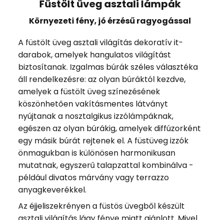
Füstölt üveg asztali lámpák
Környezeti fény, jó érzésű ragyogással
A füstölt üveg asztali világítás dekoratív it-
darabok, amelyek hangulatos világítást
biztosítanak. Izgalmas búrák széles választéka
áll rendelkezésre: az olyan búráktól kezdve,
amelyek a füstölt üveg színezésének
köszönhetően vakításmentes látványt
nyújtanak a nosztalgikus izzólámpáknak,
egészen az olyan búrákig, amelyek diffúzorként
egy másik búrát rejtenek el. A füstüveg izzók
önmagukban is különösen harmonikusan
mutatnak, egyszerű talapzattal kombinálva -
például divatos márvány vagy terrazzo
anyagkeverékkel.
Az éjjeliszekrényen a füstös üvegből készült
asztali világítás lágy fénye miatt ajánlott. Mivel