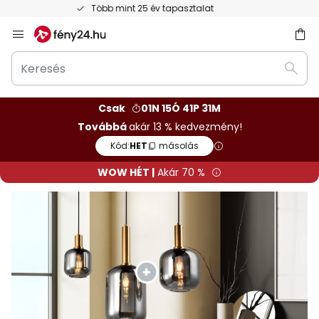
Ingyenes visszaküldés 50 napon belül
Ugrás
a
Keresés
tartalomhoz
sés
Kere
Csak
01N 15Ó 41P 29M
Továbbá
akár 13 % kedvezmény!
Kód:
HET
másolás
WOW HÉT |
Akár 70 %