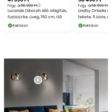
Fogy. ár
116 990 Ft
Fogy. ár
66 990 Ft
Lucande Diborah álló világítás,
Lindby Orbelia áll
füstszürke, üveg, 150 cm, G9
fekete, 5 izzós, ü
Raktáron
Raktáron