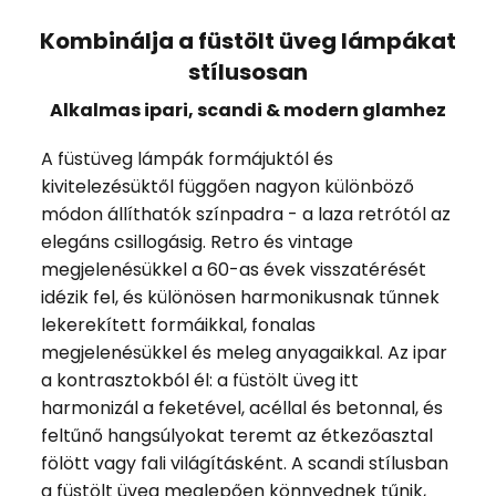
Kombinálja a füstölt üveg lámpákat
stílusosan
Alkalmas ipari, scandi & modern glamhez
A füstüveg lámpák formájuktól és
kivitelezésüktől függően nagyon különböző
módon állíthatók színpadra - a laza retrótól az
elegáns csillogásig. Retro és vintage
megjelenésükkel a 60-as évek visszatérését
idézik fel, és különösen harmonikusnak tűnnek
lekerekített formáikkal, fonalas
megjelenésükkel és meleg anyagaikkal. Az ipar
a kontrasztokból él: a füstölt üveg itt
harmonizál a feketével, acéllal és betonnal, és
feltűnő hangsúlyokat teremt az étkezőasztal
fölött vagy fali világításként. A scandi stílusban
a füstölt üveg meglepően könnyednek tűnik,