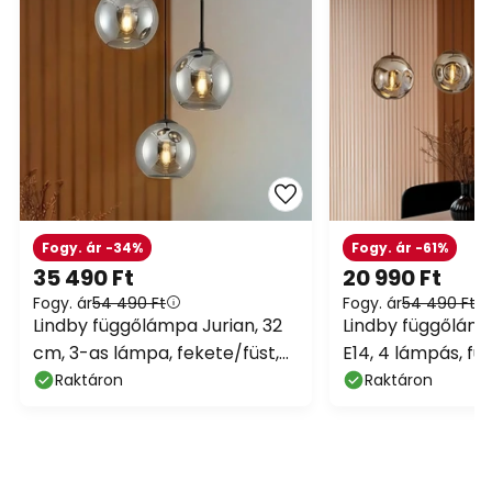
Fogy. ár -34%
Fogy. ár -61%
35 490 Ft
20 990 Ft
Fogy. ár
54 490 Ft
Fogy. ár
54 490 Ft
Lindby függőlámpa Jurian, 32
Lindby függőlámp
cm, 3-as lámpa, fekete/füst,
E14, 4 lámpás, fü
üveg
Raktáron
Raktáron