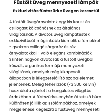
Füstölt üveg mennyezeti lámpák
Exkluzivitás füstszürke üvegen keresztül
A füstölt üvegárnyalatok egy kis luxust és
csillogást kölcsönöznek az általános
világításnak. A divatos üveg lámpatestek
exkluzivitását még inkább kiemelik a fémekkel
- gyakran csillogó sárgaréz és réz
árnyalatokkal - való elegáns kombinációk.
Szintén nagyon divatosak a füstölt üvegből
készült, organikus formájú mennyezeti
világítások, amelyek még kikapcsolt
állapotban is lélegzetelállító szobai elemet
jelentenek. Meleg fehér izzók (<3 300 Kelvin)
használata ajánlott a hangulatos világítás
érdekében. A füstszürke, enyhén áttetsző búra
különösen jól illik az izzólámpákhoz, amelyek
megjelenése kiegészíti a füstüveg mennyezeti