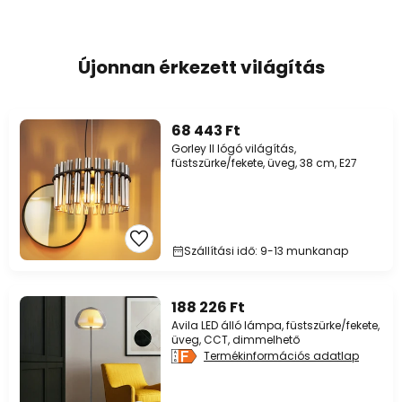
Újonnan érkezett világítás
68 443 Ft
Gorley II lógó világítás,
füstszürke/fekete, üveg, 38 cm, E27
Szállítási idő: 9-13 munkanap
188 226 Ft
Avila LED álló lámpa, füstszürke/fekete,
üveg, CCT, dimmelhető
Termékinformációs adatlap