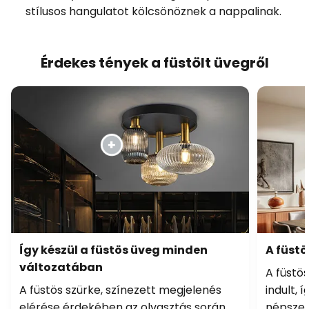
stílusos hangulatot kölcsönöznek a nappalinak.
Érdekes tények a füstölt üvegről
Így készül a füstös üveg minden
A füstö
változatában
A füstö
A füstös szürke, színezett megjelenés
indult, 
elérése érdekében az olvasztás során
népszerű