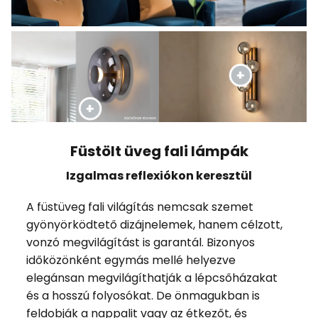
Füstölt üveg fali lámpák
Izgalmas reflexiókon keresztül
A füstüveg fali világítás nemcsak szemet
gyönyörködtető dizájnelemek, hanem célzott,
vonzó megvilágítást is garantál. Bizonyos
időközönként egymás mellé helyezve
elegánsan megvilágíthatják a lépcsőházakat
és a hosszú folyosókat. De önmagukban is
feldobják a nappalit vagy az étkezőt, és