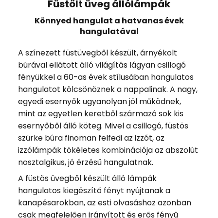
Füstölt üveg állólámpák
Könnyed hangulat a hatvanas évek
hangulatával
A színezett füstüvegből készült, árnyékolt
búrával ellátott álló világítás lágyan csillogó
fényükkel a 60-as évek stílusában hangulatos
hangulatot kölcsönöznek a nappalinak. A nagy,
egyedi esernyők ugyanolyan jól működnek,
mint az egyetlen keretből származó sok kis
esernyőből álló köteg. Mivel a csillogó, füstös
szürke búra finoman felfedi az izzót, az
izzólámpák tökéletes kombinációja az abszolút
nosztalgikus, jó érzésű hangulatnak.
A füstös üvegből készült álló lámpák
hangulatos kiegészítő fényt nyújtanak a
kanapésarokban, az esti olvasáshoz azonban
csak megfelelően irányított és erős fényű