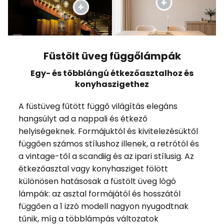
Füstölt üveg függőlámpák
Egy- és többlángú étkezőasztalhoz és
konyhaszigethez
A füstüveg fűtött függő világítás elegáns
hangsúlyt ad a nappali és étkező
helyiségeknek. Formájuktól és kivitelezésüktől
függően számos stílushoz illenek, a retrótól és
a vintage-től a scandiig és az ipari stílusig. Az
étkezőasztal vagy konyhasziget fölött
különösen hatásosak a füstölt üveg lógó
lámpák: az asztal formájától és hosszától
függően a 1 izzó modell nagyon nyugodtnak
tűnik, míg a többlámpás változatok