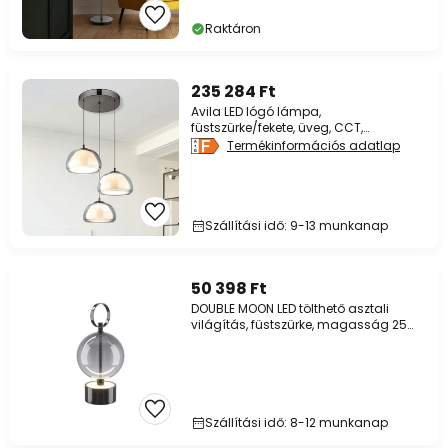
Raktáron
235 284 Ft
Avila LED lógó lámpa,
füstszürke/fekete, üveg, CCT,
dimmelhető fényerő
Termékinformációs adatlap
Szállítási idő: 9-13 munkanap
50 398 Ft
DOUBLE MOON LED tölthető asztali
világítás, füstszürke, magasság 25
cm, üveg
Szállítási idő: 8-12 munkanap