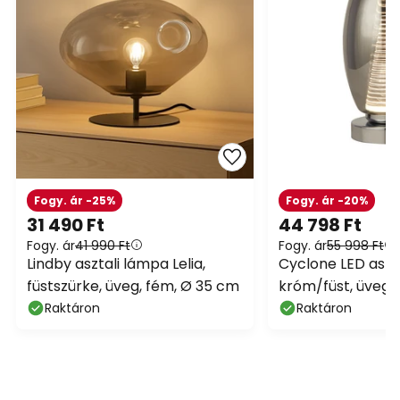
Fogy. ár -25%
Fogy. ár -20%
31 490 Ft
44 798 Ft
Fogy. ár
41 990 Ft
Fogy. ár
55 998 Ft
Lindby asztali lámpa Lelia,
Cyclone LED aszt
füstszürke, üveg, fém, Ø 35 cm
króm/füst, üveg,
magas
Raktáron
Raktáron