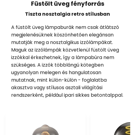
Füstölt üveg fényforrás
Tiszta nosztalgia retro stílusban
A füstölt üveg lámpaburák nem csak átlátszó
megjelenésüknek köszönhetően elegánsan
mutatják meg a nosztalgikus izzólámpákat.
Maguk az izzólámpák közvetlenül füstölt üveg
izzókkal érkezhetnek, így a lámpabúra nem
szükséges. A izzók többlángú kötegben
ugyanolyan melegen és hangulatosan
mutatnak, mint külön-külön - foglalatba
akasztva vagy stílusos asztali világítási
rendszerként, például ipari sikkes betontalppal.