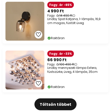
Fogy. ár -65%
4 990 Ft
Fogy. ár
14 490 Ft
Lindby Spot Katjana, 1-lámpás, 16,9
cm magas, füstölt üveg
Raktáron
Fogy. ár -33%
66 990 Ft
Fogy. ár
100 490 Ft
Lindby mennyezeti lámpa Esfera,
füstszürke, üveg, 4 lámpás, 35cm
Raktáron
Töltsön többet