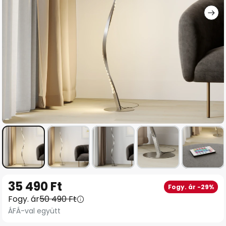
Ugrás
35 490 Ft
Fogy. ár -29%
a
Fogy. ár
50 490 Ft
képgaléria
ÁFÁ-val együtt
elejére