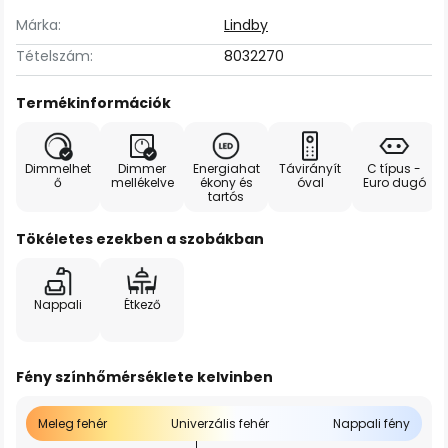
Márka:
Lindby
Tételszám:
8032270
Termékinformációk
Dimmelhet
Dimmer
Energiahat
Távirányít
C típus -
ő
mellékelve
ékony és
óval
Euro dugó
tartós
Tökéletes ezekben a szobákban
Nappali
Étkező
Fény színhőmérséklete kelvinben
Meleg fehér
Univerzális fehér
Nappali fény