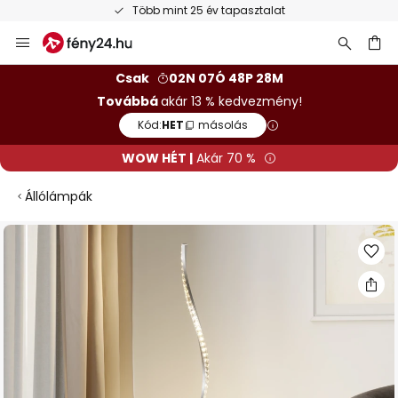
Több mint 25 év tapasztalat
Ugrás
a
tartalomhoz
sés
Csak
02N 07Ó 48P 27M
Továbbá
akár 13 % kedvezmény!
Kód:
HET
másolás
WOW HÉT |
Akár 70 %
Állólámpák
Ugrás
a
képgaléria
végére