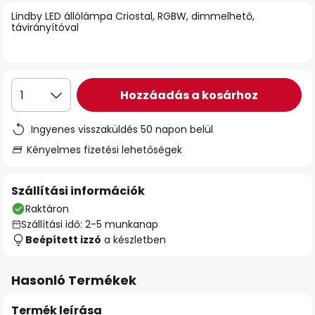
Lindby LED állólámpa Criostal, RGBW, dimmelhető,
távirányítóval
Hozzáadás a kosárhoz
1
Ingyenes visszaküldés 50 napon belül
Kényelmes fizetési lehetőségek
Szállítási információk
Raktáron
Szállítási idő: 2-5 munkanap
Beépített izzó
a készletben
Hasonló Termékek
Termék leírása