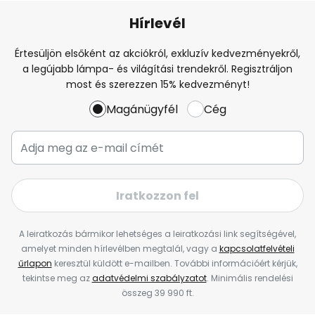
Hírlevél
Értesüljön elsőként az akciókról, exkluzív kedvezményekről,
a legújabb lámpa- és világítási trendekről. Regisztráljon
most és szerezzen 15% kedvezményt!
Magánügyfél
Cég
Iratkozzon fel
A leiratkozás bármikor lehetséges a leiratkozási link segítségével,
amelyet minden hírlevélben megtalál, vagy a
kapcsolatfelvételi
űrlapon
keresztül küldött e-mailben. További információért kérjük,
tekintse meg az
adatvédelmi szabályzatot
. Minimális rendelési
összeg 39 990 ft.