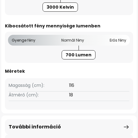
3000 Kelvin
Kibocsátott fény mennyisége lumenben
Gyenge fény
Normál fény
Erős fény
700 Lumen
Méretek
Magasság (cm):
116
Átmérő (cm):
18
További információ