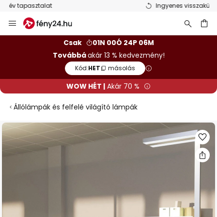
Ingyenes visszaküldés 50 napon belül
Ugrás
a
tartalomhoz
sés
Csak
01N 00Ó 24P 05M
Továbbá
akár 13 % kedvezmény!
Kód:
HET
másolás
WOW HÉT |
Akár 70 %
Állólámpák és felfelé világító lámpák
Ugrás
a
képgaléria
végére