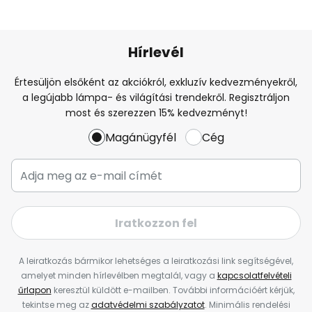
Hírlevél
Értesüljön elsőként az akciókról, exkluzív kedvezményekről,
a legújabb lámpa- és világítási trendekről. Regisztráljon
most és szerezzen 15% kedvezményt!
Magánügyfél
Cég
Iratkozzon fel
A leiratkozás bármikor lehetséges a leiratkozási link segítségével,
amelyet minden hírlevélben megtalál, vagy a
kapcsolatfelvételi
űrlapon
keresztül küldött e-mailben. További információért kérjük,
tekintse meg az
adatvédelmi szabályzatot
. Minimális rendelési