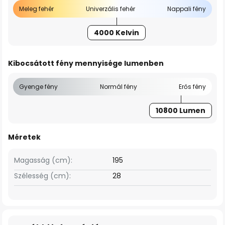
Meleg fehér
Univerzális fehér
Nappali fény
4000 Kelvin
Kibocsátott fény mennyisége lumenben
Gyenge fény
Normál fény
Erős fény
10800 Lumen
Méretek
Magasság (cm):
195
Szélesség (cm):
28