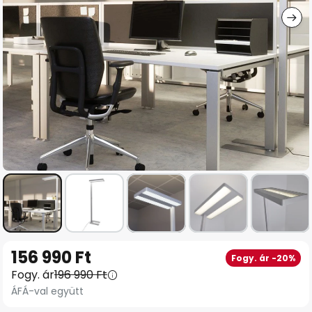
Ugrás
156 990 Ft
Fogy. ár -20%
a
Fogy. ár
196 990 Ft
képgaléria
ÁFÁ-val együtt
elejére