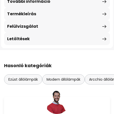
További információ
Termékleírás
Felülvizsgálat
Letöltések
Hasonló kategóriák
Ezüst állólámpák
Modern állólámpák
Arcchio állól