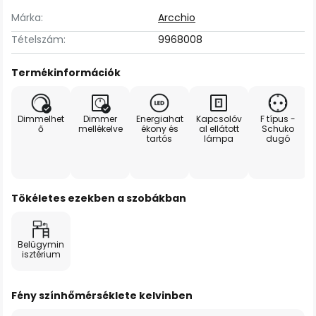
Márka:
Arcchio
Tételszám:
9968008
Termékinformációk
Dimmelhet
Dimmer
Energiahat
Kapcsolóv
F típus -
ő
mellékelve
ékony és
al ellátott
Schuko
tartós
lámpa
dugó
Tökéletes ezekben a szobákban
Belügymin
isztérium
Fény színhőmérséklete kelvinben