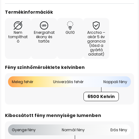
Termékinformációk
Nem
Energiahat
GU10
Arcchio –
tompíthat
ékony és
akár 5 év
ó
tartós
garancia
(lásd a
gyártó
adatait)
Fény színhőmérséklete kelvinben
Meleg fehér
Univerzális fehér
Nappali fény
6500 Kelvin
Kibocsátott fény mennyisége lumenben
Gyenge fény
Normál fény
Erős fény