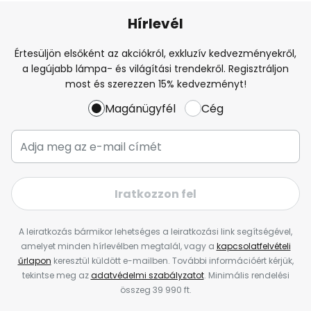
Hírlevél
Értesüljön elsőként az akciókról, exkluzív kedvezményekről,
a legújabb lámpa- és világítási trendekről. Regisztráljon
most és szerezzen 15% kedvezményt!
Magánügyfél
Cég
Iratkozzon fel
A leiratkozás bármikor lehetséges a leiratkozási link segítségével,
amelyet minden hírlevélben megtalál, vagy a
kapcsolatfelvételi
űrlapon
keresztül küldött e-mailben. További információért kérjük,
tekintse meg az
adatvédelmi szabályzatot
. Minimális rendelési
összeg 39 990 ft.