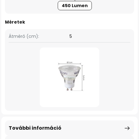
450 Lumen
Méretek
Átmérő (cm):
5
További információ