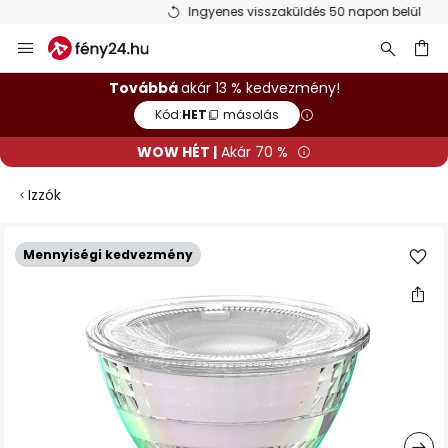
Ingyenes visszaküldés 50 napon belül
Ugrás
a
tartalomhoz
sés
Továbbá
akár 13 % kedvezmény!
Kód:
HET
másolás
WOW HÉT |
Akár 70 %
Izzók
Ugrás
Mennyiségi kedvezmény
a
képgaléria
végére