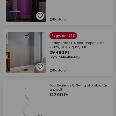
Raktáron
Fogy. ár -27%
Lindby Smart LED álló lámpa Cilian,
RGBW, CCT, ZigBee, Hue
29 490 Ft
Fogy. ár
40 490 Ft
Raktáron
Paul Neuhaus Q-Swing álló világítás,
antracit
127 911 Ft