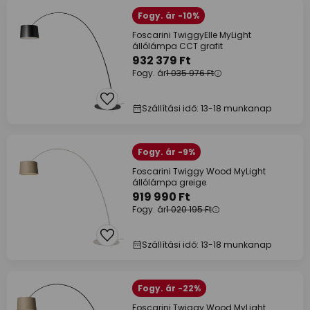
Fogy. ár -10%
Foscarini TwiggyElle MyLight
állólámpa CCT grafit
932 379 Ft
Fogy. ár
1 035 976 Ft
Szállítási idő: 13-18 munkanap
Fogy. ár -9%
Foscarini Twiggy Wood MyLight
állólámpa greige
919 990 Ft
Fogy. ár
1 020 195 Ft
Szállítási idő: 13-18 munkanap
Fogy. ár -22%
Foscarini Twiggy Wood MyLight