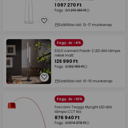
1 097 270 Ft
Fogy. ár
1 219 189 Ft
Szállítási idő: 12-17 munkanap
Fogy. ár -4%
EGLO connect Fraioli-Z LED álló lámpa
nikkel matt
125 990 Ft
Fogy. ár
132 189 Ft
Szállítási idő: 10-15 munkanap
Fogy. ár -10%
Foscarini Twiggy MyLight LED álló
lámpa CCT lila
876 940 Ft
Fogy. ár
974 378 Ft