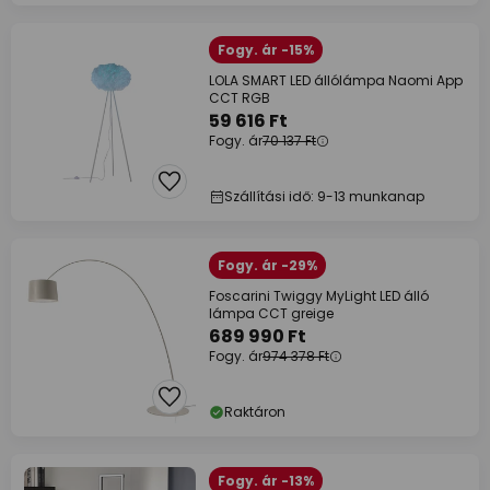
Fogy. ár -15%
LOLA SMART LED állólámpa Naomi App
CCT RGB
59 616 Ft
Fogy. ár
70 137 Ft
Szállítási idő: 9-13 munkanap
Fogy. ár -29%
Foscarini Twiggy MyLight LED álló
lámpa CCT greige
689 990 Ft
Fogy. ár
974 378 Ft
Raktáron
Fogy. ár -13%