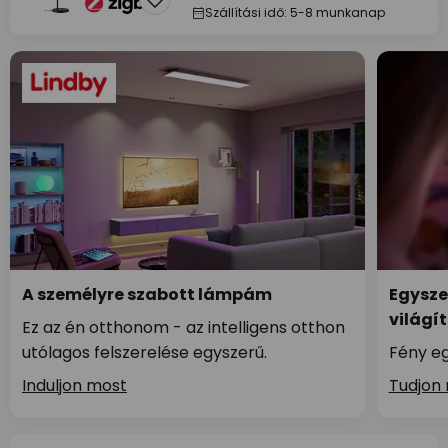
Szállítási idő: 5-8 munkanap
A személyre szabott lámpám
Egysze
világí
Ez az én otthonom - az intelligens otthon
utólagos felszerelése egyszerű.
Fény eg
Induljon most
Tudjon