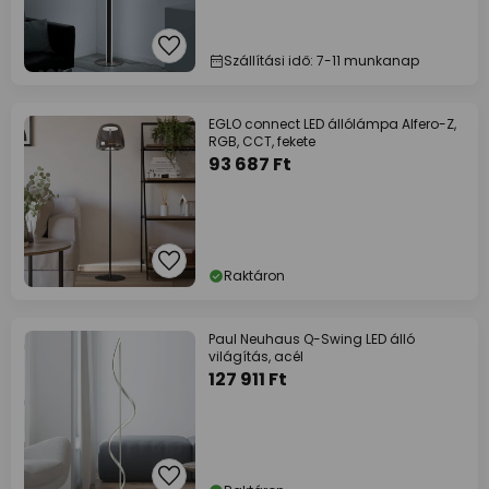
Szállítási idő: 7-11 munkanap
EGLO connect LED állólámpa Alfero-Z,
RGB, CCT, fekete
93 687 Ft
Raktáron
Paul Neuhaus Q-Swing LED álló
világítás, acél
127 911 Ft