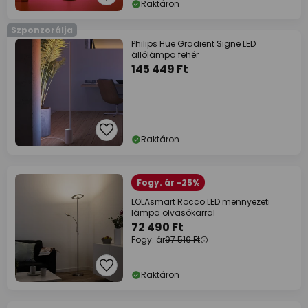
Raktáron
Szponzorálja
Philips Hue Gradient Signe LED
állólámpa fehér
145 449 Ft
Raktáron
Fogy. ár -25%
LOLAsmart Rocco LED mennyezeti
lámpa olvasókarral
72 490 Ft
Fogy. ár
97 516 Ft
Raktáron