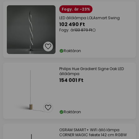
Fogy. ár -23%
LED állólámpa LOLAsmart Swing
102 490 Ft
Fogy. ár
133 879 Ft
Raktáron
Philips Hue Gradient Signe Oak LED
állólámpa
154 001 Ft
Raktáron
OSRAM SMART+ WiFi álló lámpa
CORNER MAGIC fekete 142 cm RGBW