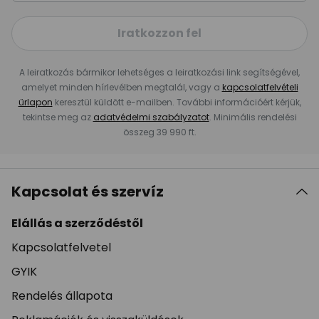
Iratkozzon fel
A leiratkozás bármikor lehetséges a leiratkozási link segítségével,
amelyet minden hírlevélben megtalál, vagy a
kapcsolatfelvételi
űrlapon
keresztül küldött e-mailben. További információért kérjük,
tekintse meg az
adatvédelmi szabályzatot
. Minimális rendelési
összeg 39 990 ft.
Kapcsolat és szervíz
Elállás a szerződéstől
Kapcsolatfelvetel
GYIK
Rendelés állapota