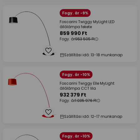
Fogy. ár -9%
Foscarini Twiggy MyLight LED
állólámpa fekete
859 990 Ft
Fogy. ár
953 505 Ft
Szállítási idő: 13-18 munkanap
Fogy. ár -10%
Foscarini Twiggy Elle MyLight
állólámpa CCT lila
932 379 Ft
Fogy. ár
1 035 976 Ft
Szállítási idő: 12-17 munkanap
Fogy. ár -10%