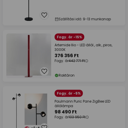
Szállítási idő: 9-13 munkanap
Fogy. ár -15%
Artemide Ilio - LED állól., alk., piros,
3000K
376 356 Ft
Fogy. ár
442 771 Ft
Raktáron
Fogy. ár -5%
Paulmann Puric Pane ZigBee LED
állólámpa
98 490 Ft
Fogy. ár
103 950 Ft