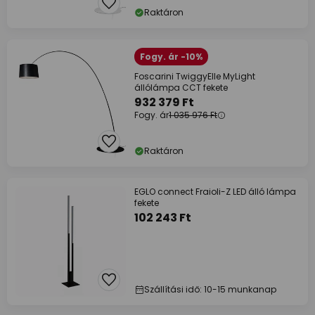
Raktáron
Fogy. ár -10%
Foscarini TwiggyElle MyLight
állólámpa CCT fekete
932 379 Ft
Fogy. ár
1 035 976 Ft
Raktáron
EGLO connect Fraioli-Z LED álló lámpa
fekete
102 243 Ft
Szállítási idő: 10-15 munkanap