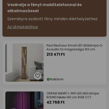
Vezérelje a fényt mobiltelefonnal és
alkalmazással
Személyre szabott fény minden élethelyzethez
Az útmutatóhoz
Paul Neuhaus Smart LED állólámpa Q-
Acoustic fa magassága 162 cm
213 471 Ft
Raktáron
OSRAM SMART+ WiFi LED álló lámpa
ROUND fekete 140 cm RGB CCT
42 758 Ft