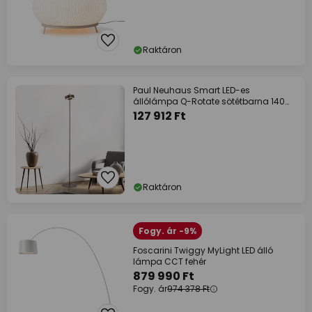
Raktáron
Paul Neuhaus Smart LED-es
állólámpa Q-Rotate sötétbarna 140
cm
127 912 Ft
Raktáron
Fogy. ár -9%
Foscarini Twiggy MyLight LED álló
lámpa CCT fehér
879 990 Ft
Fogy. ár
974 378 Ft