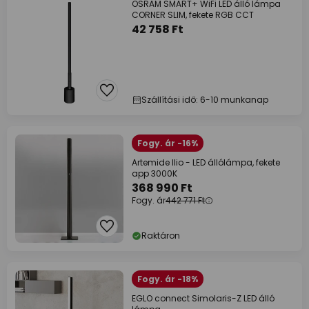
OSRAM SMART+ WiFi LED álló lámpa
CORNER SLIM, fekete RGB CCT
42 758 Ft
Szállítási idő: 6-10 munkanap
Fogy. ár -16%
Artemide Ilio - LED állólámpa, fekete
app 3000K
368 990 Ft
Fogy. ár
442 771 Ft
Raktáron
Fogy. ár -18%
EGLO connect Simolaris-Z LED álló