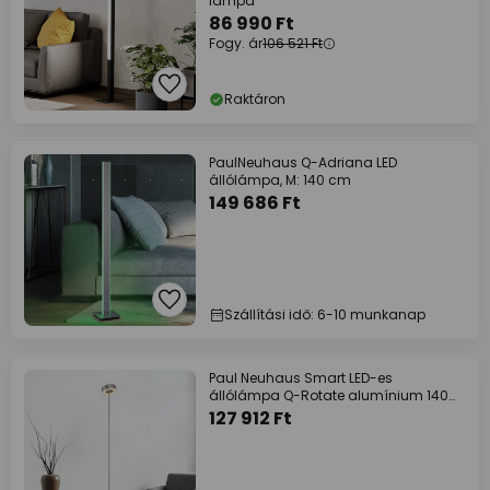
lámpa
86 990 Ft
Fogy. ár
106 521 Ft
Raktáron
PaulNeuhaus Q-Adriana LED
állólámpa, M: 140 cm
149 686 Ft
Szállítási idő: 6-10 munkanap
Paul Neuhaus Smart LED-es
állólámpa Q-Rotate alumínium 140
cm
127 912 Ft