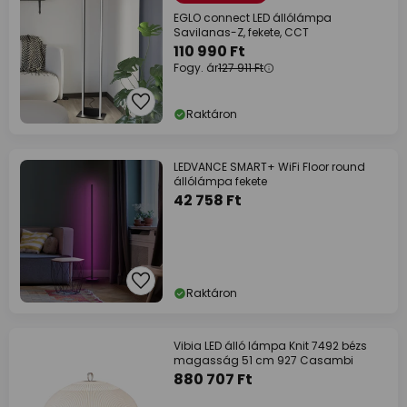
EGLO connect LED állólámpa
Savilanas-Z, fekete, CCT
110 990 Ft
Fogy. ár
127 911 Ft
Raktáron
LEDVANCE SMART+ WiFi Floor round
állólámpa fekete
42 758 Ft
Raktáron
Vibia LED álló lámpa Knit 7492 bézs
magasság 51 cm 927 Casambi
880 707 Ft