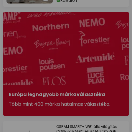
Raktáron
Európa legnagyobb márkaválasztéka
Több mint 400 márka hatalmas választéka.
OSRAM SMART+ WiFi álló világítás
CORNER MAGIC ezüst 140 cm RGB