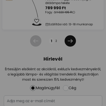
állólámpa fekete
789 990 Ft
Fogy. ár
1 020 195 Ft
Szállítási idő: 13-18 munkanap
Oldal
1
2
Előző
Következő
Hírlevél
Értesüljön elsőként az akciókról, exkluzív kedvezményekről,
a legújabb lámpa- és világítási trendekről. Regisztráljon
most és szerezzen 15% kedvezményt!
Magánügyfél
Cég