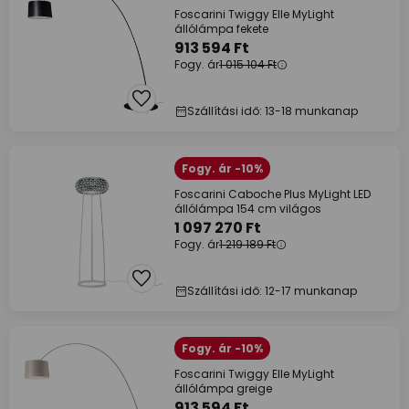
Foscarini Twiggy Elle MyLight
állólámpa fekete
913 594 Ft
Fogy. ár
1 015 104 Ft
Szállítási idő: 13-18 munkanap
Fogy. ár -10%
Foscarini Caboche Plus MyLight LED
állólámpa 154 cm világos
1 097 270 Ft
Fogy. ár
1 219 189 Ft
Szállítási idő: 12-17 munkanap
Fogy. ár -10%
Foscarini Twiggy Elle MyLight
állólámpa greige
913 594 Ft