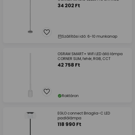
34 202 Ft
Szállítási idő: 6-10 munkanap
OSRAM SMART+ WiFi LED álló lámpa
CORNER SLIM, fehér, RGB, CCT
42 758 Ft
Raktáron
EGLO connect Briaglia-C LED
padlólámpa
118 990 Ft