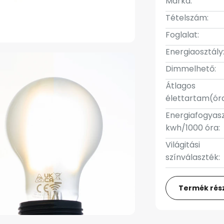
Márka:
Tételszám:
Foglalat:
Energiaosztály
Dimmelhető:
Átlagos
élettartam(óra
Energiafogyas
kwh/1000 óra:
Világitási
színválaszték:
Termék rész