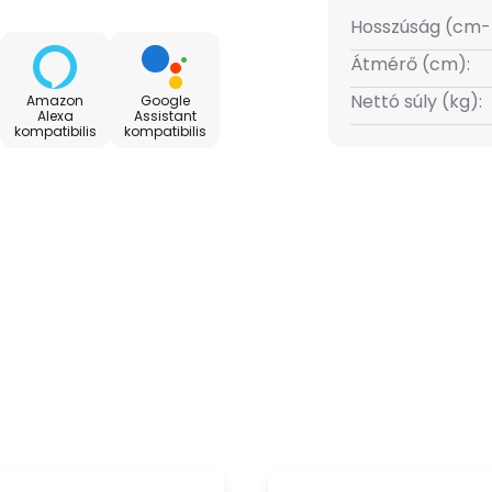
apps/details?
Hosszúság (cm-
Átmérő (cm):
p/luumr/id6470302637
Nettó súly (kg):
Amazon
Google
Alexa
Assistant
kompatibilis
kompatibilis