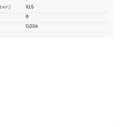
ben):
10,5
6
0,034