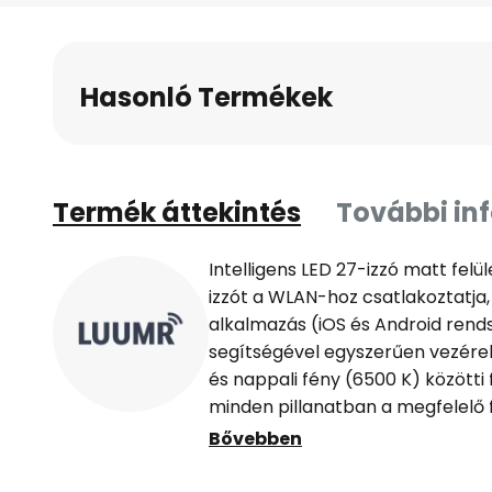
a
képgaléria
elejére
Hasonló Termékek
Termék áttekintés
További in
Intelligens LED 27-izzó matt felü
izzót a WLAN-hoz csatlakoztatja,
alkalmazás (iOS és Android rend
segítségével egyszerűen vezérel
és nappali fény (6500 K) közötti 
minden pillanatban a megfelelő f
az Amazon Alexa vagy a Google A
Bővebben
hangvezérlés is lehetséges. Ez 
egyaránt elérhető, és egyszerűe