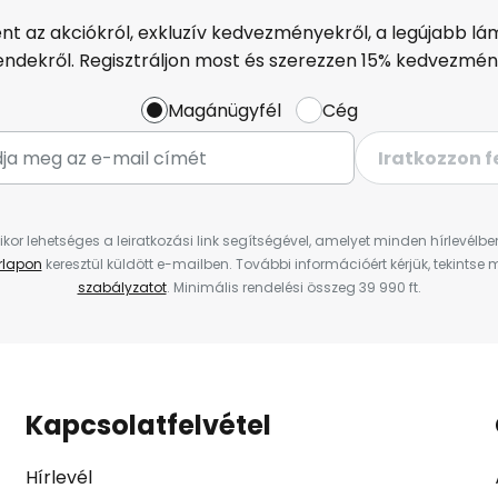
ént az akciókról, exkluzív kedvezményekről, a legújabb lám
endekről. Regisztráljon most és szerezzen 15% kedvezmén
Magánügyfél
Cég
Iratkozzon f
ikor lehetséges a leiratkozási link segítségével, amelyet minden hírlevélb
űrlapon
keresztül küldött e-mailben. További információért kérjük, tekintse
szabályzatot
. Minimális rendelési összeg 39 990 ft.
Kapcsolatfelvétel
Hírlevél