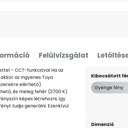
formáció
Felülvizsgálat
Letöltés
lettel – CCT-funkcióval Ha az
Kibocsátott f
 akkor az ingyenes Tuya
szerekre elérhető)
Gyenge fény
hető, és meleg fehér (2700 K)
fényszín képes létrehozni, így
ényt tudja generálni. Ezenkívül
ssistant segítségével
Android és Apple rendszerekre
Dimenzió
n letölthető a