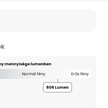
ek
ény mennyisége lumenben
Normál fény
Erős fény
806 Lumen