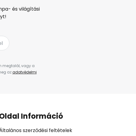
pa- és világítási
yt!
el
en megtalál, vagy a
 meg az
adatvédelmi
Oldal Információ
Általános szerződési feltételek