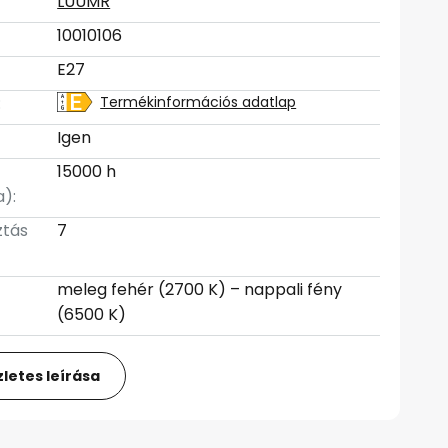
LUUMR
10010106
E27
:
Termékinformációs adatlap
Igen
15000 h
):
ztás
7
meleg fehér (2700 K) – nappali fény
(6500 K)
letes leírása