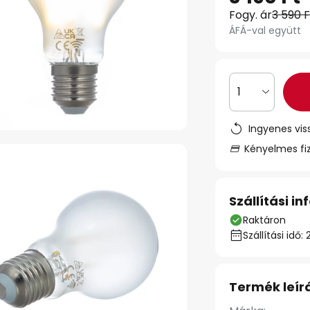
Fogy. ár
3 590 F
ÁFÁ-val együtt
1
Ingyenes vis
Kényelmes fi
Szállítási i
Raktáron
Szállítási id
Termék leír