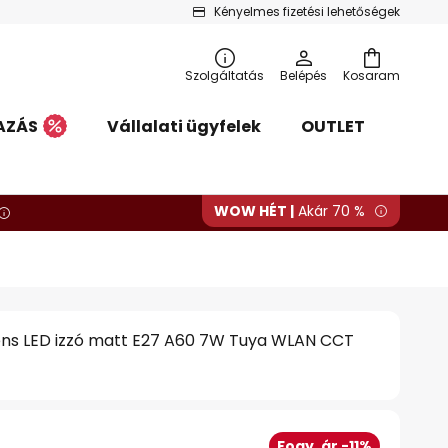
Kényelmes fizetési lehetőségek
Szolgáltatás
Belépés
Kosaram
AZÁS
Vállalati ügyfelek
OUTLET
WOW HÉT |
Akár 70 %
gens LED izzó matt E27 A60 7W Tuya WLAN CCT
Fogy. ár -11%