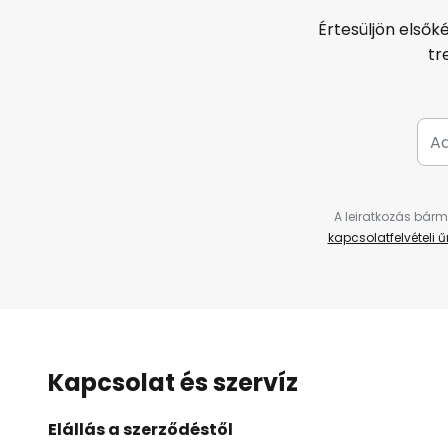
Értesüljön elsők
tr
A leiratkozás bárm
kapcsolatfelvételi 
Kapcsolat és szervíz
Elállás a szerződéstől