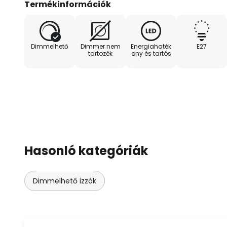
Termékinformációk
https://play.google.com/store/
id=luumr.app&hl=en_US vagy a
https://apps.apple.com/hu/ap
Dimmelhető
Dimmer nem
Energiahaték
E27
weboldalról
tartozék
ony és tartós
Hasonló kategóriák
Dimmelhető izzók