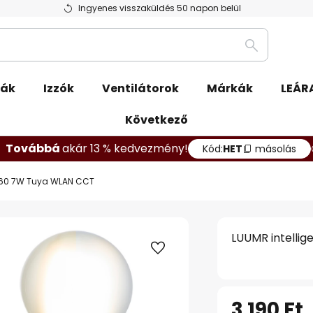
Ingyenes visszaküldés 50 napon belül
Keresés
pák
Izzók
Ventilátorok
Márkák
LEÁR
Következő
Továbbá
akár 13 % kedvezmény!
Kód:
HET
másolás
7 A60 7W Tuya WLAN CCT
LUUMR intelli
3 190 Ft