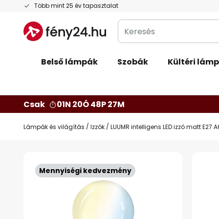
Ugrás
Több mint 25 év tapasztalat
a
Keresés
tartalomhoz
Belső lámpák
Szobák
Kültéri lám
Csak
01N 20Ó 48P 26M
Lámpák és világítás
Izzók
LUUMR intelligens LED izzó matt E2
Ugrás
a
Mennyiségi kedvezmény
képgaléria
végére