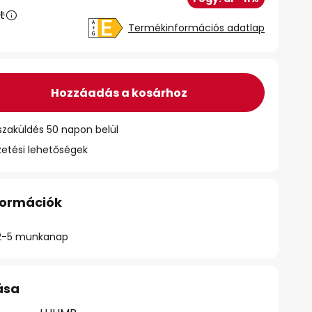
t
Termékinformációs adatlap
Hozzáadás a kosárhoz
szaküldés 50 napon belül
zetési lehetőségek
nformációk
ő: 2-5 munkanap
ása