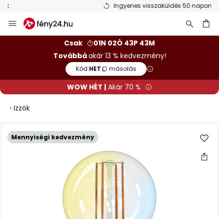
Ingyenes visszaküldés 50 napon belül
Ugrás
a
tartalomhoz
sés
Csak
01N 02Ó 43P 43M
Továbbá
akár 13 % kedvezmény!
Kód:
HET
másolás
WOW HÉT |
Akár 70 %
Izzók
Ugrás
Mennyiségi kedvezmény
a
képgaléria
végére