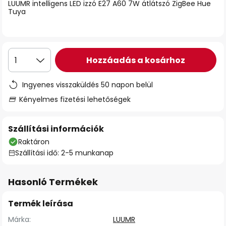
LUUMR intelligens LED izzó E27 A60 7W átlátszó ZigBee Hue
Tuya
Hozzáadás a kosárhoz
1
Ingyenes visszaküldés 50 napon belül
Kényelmes fizetési lehetőségek
Szállítási információk
Raktáron
Szállítási idő: 2-5 munkanap
Hasonló Termékek
Termék leírása
Márka:
LUUMR