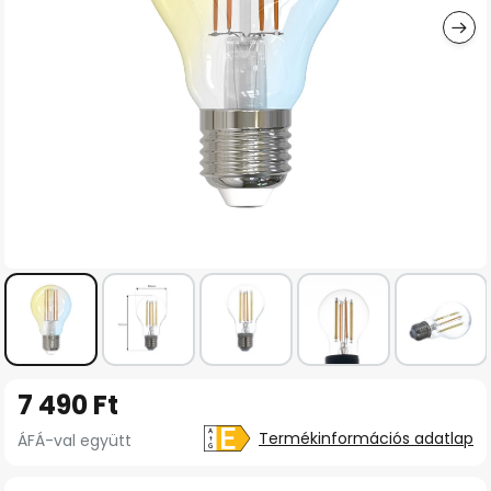
Ugrás
7 490 Ft
a
képgaléria
Termékinformációs adatlap
ÁFÁ-val együtt
elejére