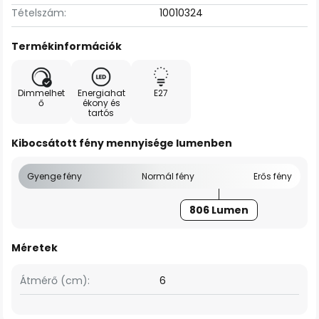
Tételszám:
10010324
Termékinformációk
Dimmelhet
Energiahat
E27
ő
ékony és
tartós
Kibocsátott fény mennyisége lumenben
Gyenge fény
Normál fény
Erős fény
806 Lumen
Méretek
Átmérő (cm):
6