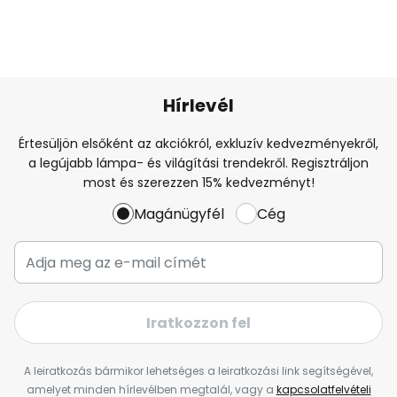
Hírlevél
Értesüljön elsőként az akciókról, exkluzív kedvezményekről,
a legújabb lámpa- és világítási trendekről. Regisztráljon
most és szerezzen 15% kedvezményt!
Magánügyfél
Cég
Iratkozzon fel
A leiratkozás bármikor lehetséges a leiratkozási link segítségével,
amelyet minden hírlevélben megtalál, vagy a
kapcsolatfelvételi