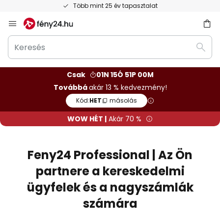
Ingyenes visszaküldés 50 napon belül
Ugrás
a
Keresés
tartalomhoz
sés
Kere
Csak
01N 15Ó 50P 59M
Továbbá
akár 13 % kedvezmény!
Kód:
HET
másolás
WOW HÉT |
Akár 70 %
Feny24 Professional | Az Ön
partnere a kereskedelmi
ügyfelek és a nagyszámlák
számára