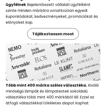
ügyfélnek
Bejelentkezett vállalati ügyfélként
szinte minden márkára vonatkozóan egyedi
kuponkódokat, kedvezményeket, promóciókat és
előnyöket kap.
Tájékoztasson most
Több mint 400 márka széles választéka.
Kiváló
minőségű lámpák és lámpatestek sokoldalú
választéka több mint 400 márkából áll. Ezzel az
átfogó választékkal tökéletes alapot kaphat