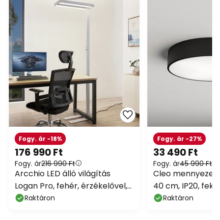
Fogy. ár -18%
Fogy. ár -27%
176 990 Ft
33 490 Ft
Fogy. ár
216 990 Ft
Fogy. ár
45 990 Ft
Arcchio LED álló világítás
Cleo mennyezeti v
Logan Pro, fehér, érzékelővel,
40 cm, IP20, feke
dimmelhető
Raktáron
Raktáron