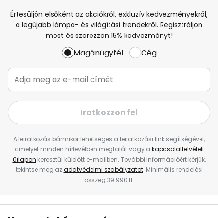
Értesüljön elsőként az akciókról, exkluzív kedvezményekről,
a legújabb lámpa- és világítási trendekről. Regisztráljon
most és szerezzen 15% kedvezményt!
Magánügyfél
Cég
Iratkozzon fel
A leiratkozás bármikor lehetséges a leiratkozási link segítségével,
amelyet minden hírlevélben megtalál, vagy a
kapcsolatfelvételi
űrlapon
keresztül küldött e-mailben. További információért kérjük,
tekintse meg az
adatvédelmi szabályzatot
. Minimális rendelési
összeg 39 990 ft.