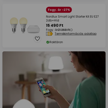
Fogy. ár -27%
Nordlux Smart Light Starter Kit EU E27
2db+Híd
15 490 Ft
Fogy. ár
21 368 Ft
Termékinformációs adatlap
Raktáron