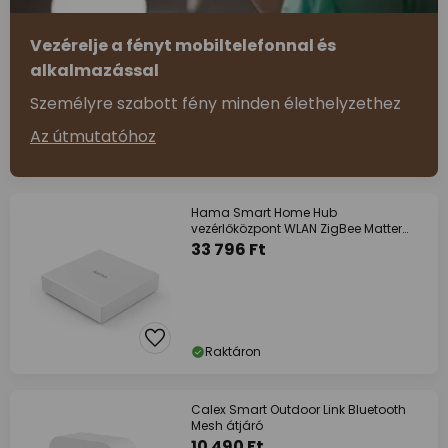
Vezérelje a fényt mobiltelefonnal és
alkalmazással
Személyre szabott fény minden élethelyzethez
Az útmutatóhoz
Hama Smart Home Hub
vezérlőközpont WLAN ZigBee Matter
Thread fehér
33 796 Ft
Raktáron
Calex Smart Outdoor Link Bluetooth
Mesh átjáró
10 490 Ft