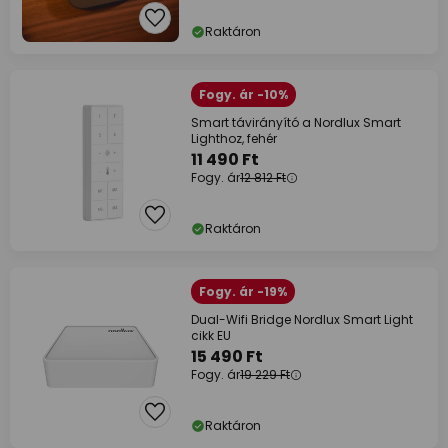
Raktáron
Fogy. ár -10%
Smart távirányító a Nordlux Smart
Lighthoz, fehér
11 490 Ft
Fogy. ár
12 812 Ft
Raktáron
Fogy. ár -19%
Dual-Wifi Bridge Nordlux Smart Light
cikk EU
15 490 Ft
Fogy. ár
19 229 Ft
Raktáron