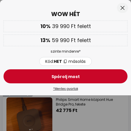
Több mint 25 év tapasztalat
Ugrás
Bez
WOW HÉT
a
tartalomhoz
sés
10%
39 990 Ft felett
Továbbá
akár 13 % kedvezmény!
13%
59 990 Ft felett
Kód:
HET
másolás
szinte mindenre*
WOW HÉT |
Akár 70 %
Kód:
HET
másolás
Smart Home átjárók / hidak
Spórolj most
9 tételek
Szűrő
*Mentes gyartok
Szponzorálja
Philips Smart Home központ Hue
Bridge Pro, fekete
42 775 Ft