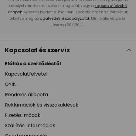
amelyet minden hírlevélben megtalál, vagy a
kapcsolatfelvételi
űrlapon
keresztül küldött e-mailben. További információért kérjük,
tekintse meg az
adatvédelmi szabályzatot
. Minimális rendelési
összeg 39 990 ft.
Kapcsolat és szervíz
Elállás a szerződéstől
Kapcsolatfelvetel
GYIK
Rendelés állapota
Reklamációk és visszaküldések
Fizetési módok
Szállítási információk
Gyártói garanciák