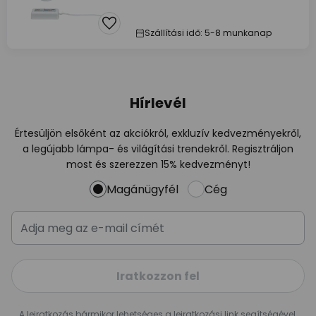
Szállítási idő: 5-8 munkanap
Hírlevél
Értesüljön elsőként az akciókról, exkluzív kedvezményekről,
a legújabb lámpa- és világítási trendekről. Regisztráljon
most és szerezzen 15% kedvezményt!
Magánügyfél
Cég
Iratkozzon fel
A leiratkozás bármikor lehetséges a leiratkozási link segítségével,