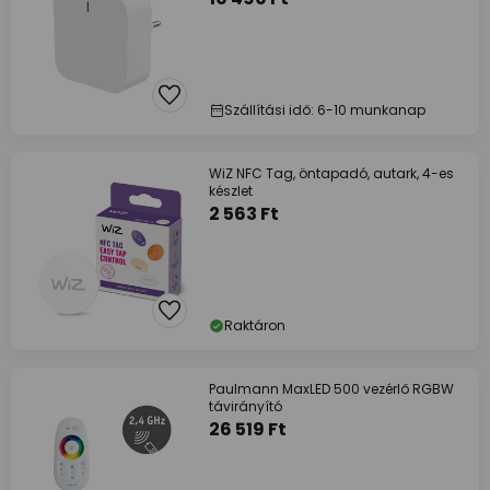
Szállítási idő: 6-10 munkanap
WiZ NFC Tag, öntapadó, autark, 4-es
készlet
2 563 Ft
Raktáron
Paulmann MaxLED 500 vezérlő RGBW
távirányító
26 519 Ft