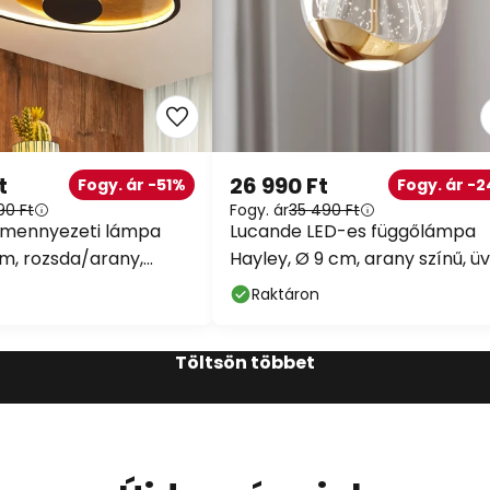
t
26 990 Ft
Fogy. ár -51%
Fogy. ár -
90 Ft
Fogy. ár
35 490 Ft
 mennyezeti lámpa
Lucande LED-es függőlámpa
cm, rozsda/arany,
Hayley, Ø 9 cm, arany színű, ü
bályzóval
Raktáron
Töltsön többet