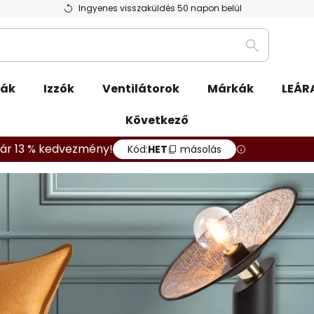
Ingyenes visszaküldés 50 napon belül
Keresés
pák
Izzók
Ventilátorok
Márkák
LEÁR
Következő
ár 13 % kedvezmény!
Kód:
HET
másolás