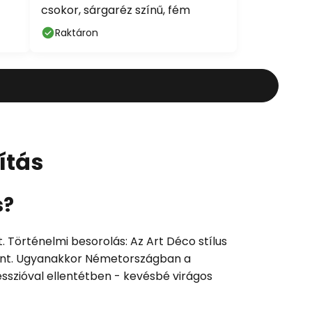
csokor, sárgaréz színű, fém
Raktáron
ítás
s?
 Történelmi besorolás: Az Art Déco stílus
eként. Ugyanakkor Németországban a
cesszióval ellentétben - kevésbé virágos