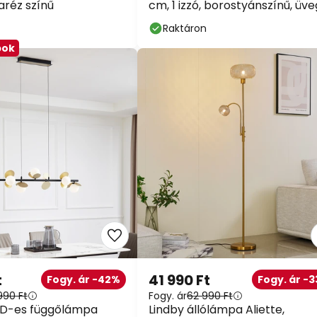
garéz színű
cm, 1 izzó, borostyánszínű, üve
Raktáron
bok
t
41 990 Ft
Fogy. ár -42%
Fogy. ár -
990 Ft
Fogy. ár
62 990 Ft
ED-es függőlámpa
Lindby állólámpa Aliette,