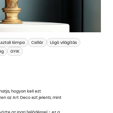
Asztali lámpa
Csillár
Lógó világítás
ég
GYIK
hatja, hogyan kell ezt
en az Art Deco ezt jelenti, mint
zte az ipari fejlődéssel - ez a