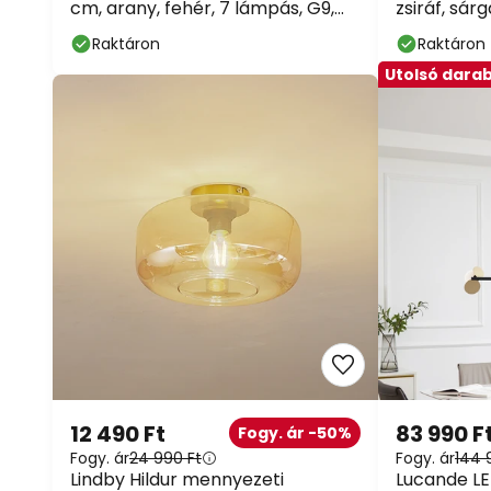
cm, arany, fehér, 7 lámpás, G9,
zsiráf, sár
arany, G9
Raktáron
Raktáron
Utolsó dara
12 490 Ft
83 990 F
Fogy. ár -50%
Fogy. ár
24 990 Ft
Fogy. ár
144 
Lindby Hildur mennyezeti
Lucande L