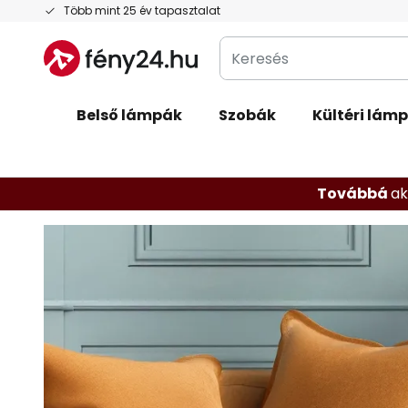
Ugrás
Több mint 25 év tapasztalat
a
Keresés
tartalomhoz
Belső lámpák
Szobák
Kültéri lám
Továbbá
ak