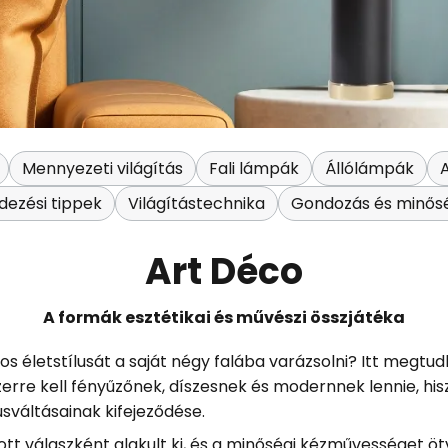
Mennyezeti világítás
Fali lámpák
Állólámpák
ezési tippek
Világítástechnika
Gondozás és minős
Art Déco
A formák esztétikai és művészi összjátéka
os életstílusát a saját négy falába varázsolni? Itt megtud
rre kell fényűzőnek, díszesnek és modernnek lennie, hisz
usváltásainak kifejeződése.
t válaszként alakult ki, és a minőségi kézművességet ötvö