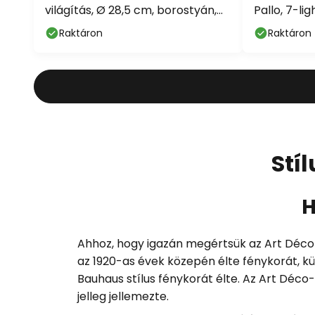
világítás, Ø 28,5 cm, borostyán,
Pallo, 7-li
üveg
Raktáron
Raktáron
Stí
H
Ahhoz, hogy igazán megértsük az Art Déco 
az 1920-as évek közepén élte fénykorát, 
Bauhaus stílus fénykorát élte. Az Art Déco-
jelleg jellemezte.