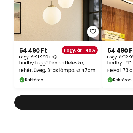
54 490 Ft
54 490 F
Fogy. ár -40%
Fogy. ár
91 990 Ft
Fogy. ár
112 9
Lindby függőlámpa Heleska,
Lindby LED
fehér, üveg, 3-as lámpa, Ø 47cm
Feival, 73 
fényerősza
Raktáron
Raktáron