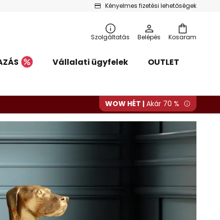
Kényelmes fizetési lehetőségek
Szolgáltatás
Belépés
Kosaram
AZÁS
Vállalati ügyfelek
OUTLET
WOW HÉT |
Akár 70 %