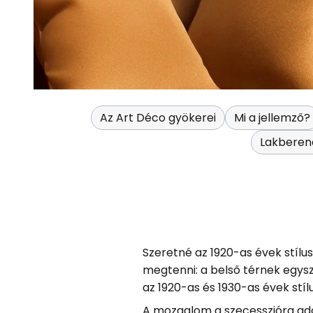
Az Art Déco gyökerei
Mi a jellemző?
Lakberend
Szeretné az 1920-as évek stílus
megtenni: a belső térnek egysze
az 1920-as és 1930-as évek stíl
A mozgalom a szecesszióra adot