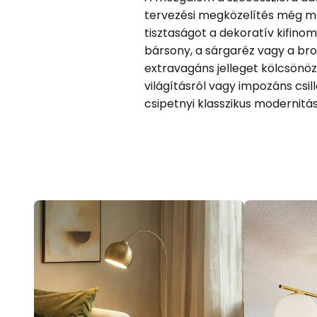
tervezési megközelítés még ma
tisztaságot a dekoratív kifinom
bársony, a sárgaréz vagy a bro
extravagáns jelleget kölcsönözne
világításról vagy impozáns csil
csipetnyi klasszikus modernitás