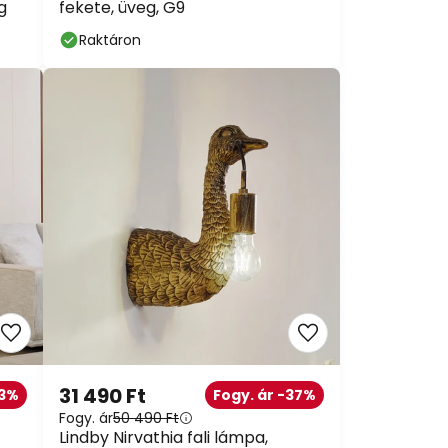
g
fekete, üveg, G9
Raktáron
31 490 Ft
33%
Fogy. ár -37%
Fogy. ár
50 490 Ft
Lindby Nirvathia fali lámpa,