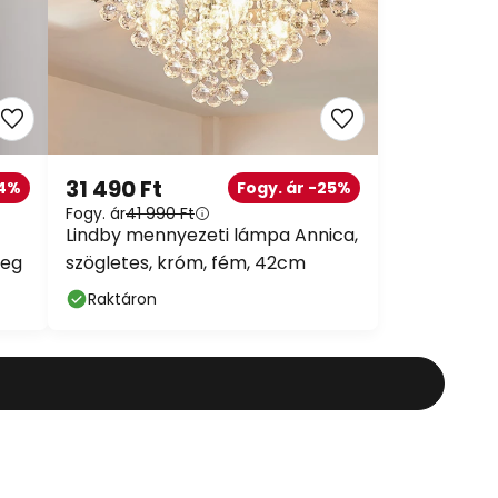
31 490 Ft
24%
Fogy. ár -25%
Fogy. ár
41 990 Ft
Lindby mennyezeti lámpa Annica,
veg
szögletes, króm, fém, 42cm
Raktáron