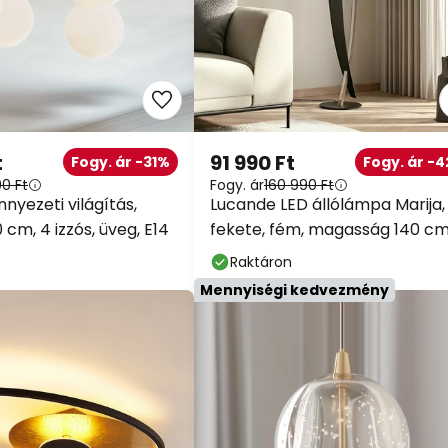
t
91 990 Ft
Fogy. ár -31%
Fogy. ár -
90 Ft
Fogy. ár
160 990 Ft
nyezeti világítás,
Lucande LED állólámpa Marija,
 cm, 4 izzós, üveg, E14
fekete, fém, magasság 140 c
Raktáron
Mennyiségi kedvezmény