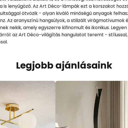
 is lenyűgöző. Az Art Déco-lámpák ezt a korszakot hozzá
ultsággal ötvözik - olyan kiváló minőségű anyagok felhasz
nz. Az aranyszínű hangsúlyok, a stilizált virágmotívumok 
k nekik, amely egyszerre kifinomult és ikonikus. Legyen szó
lárról: az Art Déco-világítás hangulatot teremt - stílussa
sal.
Legjobb ajánlásaink