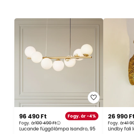
96 490 Ft
26 990 F
Fogy. ár -4%
Fogy. ár
100 490 Ft
Fogy. ár
41 9
Lucande függőlámpa Isandro, 95
Lindby fali