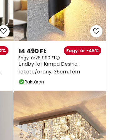
14 490 Ft
42%
Fogy. ár -46%
Fogy. ár
26 990 Ft
Lindby fali lámpa Desirio,
m
fekete/arany, 35cm, fém
Raktáron