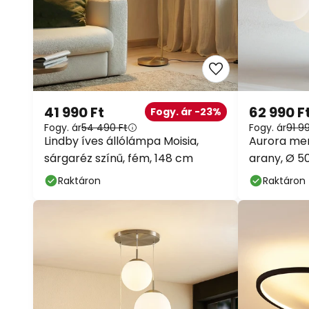
41 990 Ft
62 990 F
Fogy. ár -23%
Fogy. ár
54 490 Ft
Fogy. ár
91 9
Lindby íves állólámpa Moisia,
Aurora men
sárgaréz színű, fém, 148 cm
arany, Ø 50
Raktáron
Raktáron