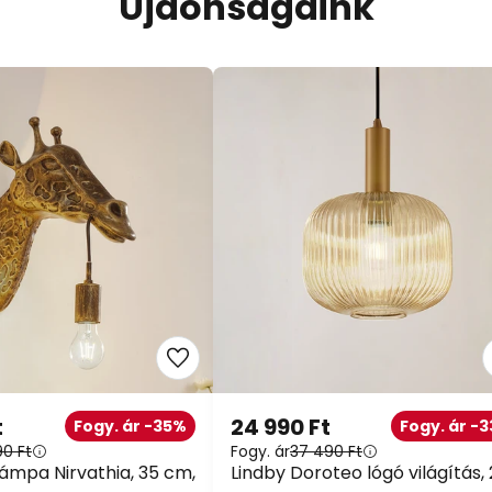
Újdonságaink
t
24 990 Ft
Fogy. ár -35%
Fogy. ár -
90 Ft
Fogy. ár
37 490 Ft
 lámpa Nirvathia, 35 cm,
Lindby Doroteo lógó világítás,