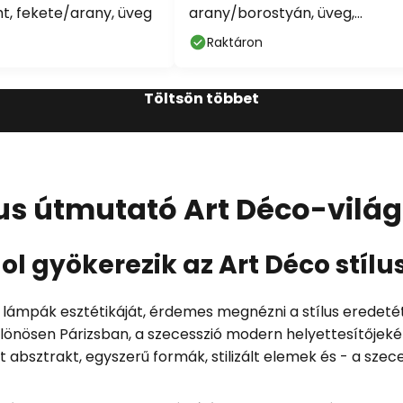
ght, fekete/arany, üveg
arany/borostyán, üveg,
olvasólámpa
Raktáron
Töltsön többet
lus útmutató Art Déco-világ
ol gyökerezik az Art Déco stílu
lámpák esztétikáját, érdemes megnézni a stílus eredetét.
különösen Párizsban, a szecesszió modern helyettesítőj
t absztrakt, egyszerű formák, stilizált elemek és - a sze