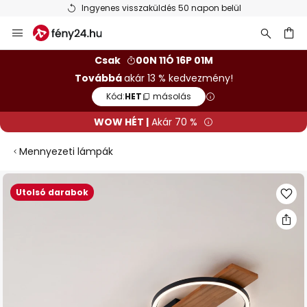
Ingyenes visszaküldés 50 napon belül
Ugrás
a
tartalomhoz
sés
Csak
00N 11Ó 16P 01M
Továbbá
akár 13 % kedvezmény!
Kód:
HET
másolás
WOW HÉT |
Akár 70 %
Mennyezeti lámpák
Ugrás
Utolsó darabok
a
képgaléria
végére