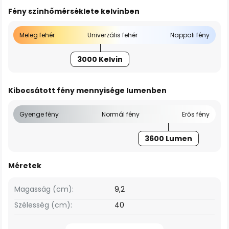
Fény színhőmérséklete kelvinben
Meleg fehér
Univerzális fehér
Nappali fény
3000 Kelvin
Kibocsátott fény mennyisége lumenben
Gyenge fény
Normál fény
Erős fény
3600 Lumen
Méretek
Magasság (cm):
9,2
Szélesség (cm):
40