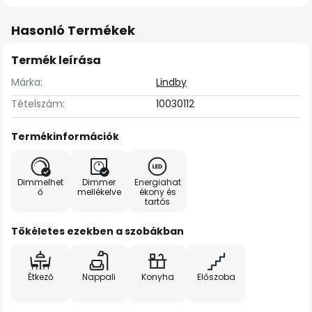
Hasonló Termékek
Termék leírása
Márka:
Lindby
Tételszám:
10030112
Termékinformációk
Dimmelhet
Dimmer
Energiahat
ő
mellékelve
ékony és
tartós
Tökéletes ezekben a szobákban
Étkező
Nappali
Konyha
Előszoba