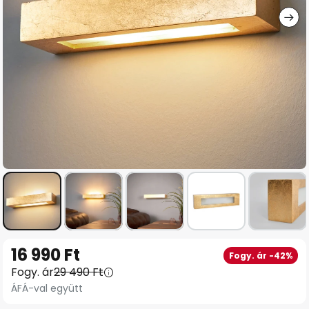
Ugrás
16 990 Ft
Fogy. ár -42%
a
Fogy. ár
29 490 Ft
képgaléria
ÁFÁ-val együtt
elejére