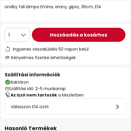
Lindby fali lámpa Emina, arany, gipsz, 36cm, E14
Hozzáadás a kosárhoz
1
Ingyenes visszaküldés 50 napon belül
Kényelmes fizetési lehetőségek
Szállítási információk
Raktáron
Szállítási idő: 2-5 munkanap
Az izzó nem tartozék
a készletben
Válasszon E14 izzót
Hasonló Termékek