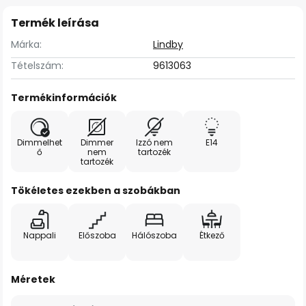
Termék leírása
Márka:
Lindby
Tételszám:
9613063
Termékinformációk
Dimmelhet
Dimmer
Izzó nem
E14
ő
nem
tartozék
tartozék
Tökéletes ezekben a szobákban
Nappali
Előszoba
Hálószoba
Étkező
Méretek