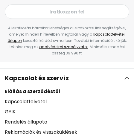
Iratkozzon fel
A leiratkozás bármikor lehetséges a leiratkozási link segítségével,
amelyet minden hírlevélben megtalál, vagy a
kapcsolatfelvételi
űrlapon
keresztül küldött e-mailben. További információért kérjük,
tekintse meg az
adatvédelmi szabályzatot
. Minimális rendelési
összeg 39 990 ft.
Kapcsolat és szervíz
Elállás a szerződéstől
Kapcsolatfelvetel
GYIK
Rendelés állapota
Reklamációk és visszaküldések