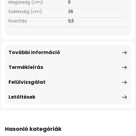
Magasság (cm):
6
Szélesség (cm):
36
Kivetítés:
9,5
További információ
Termékleírás
Felülvizsgálat
Letöltések
Hasonló kategóriák