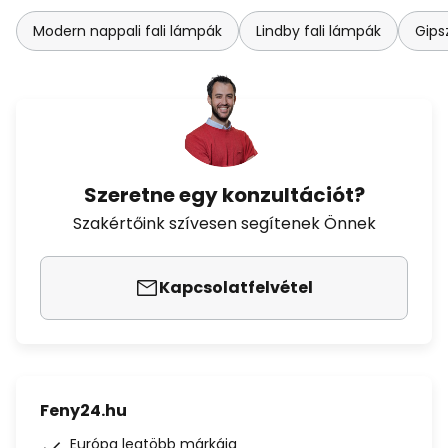
Modern nappali fali lámpák
Lindby fali lámpák
Gips
Szeretne egy konzultációt?
Szakértőink szívesen segítenek Önnek
Kapcsolatfelvétel
Feny24.hu
Európa legtöbb márkája