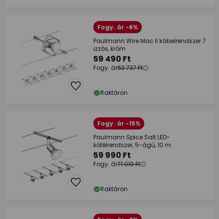
Fogy. ár -6%
Paulmann Wire Mac II kábelrendszer 7
izzós, króm
59 490 Ft
Fogy. ár
63 737 Ft
Raktáron
Fogy. ár -15%
Paulmann Spice Salt LED-
kötélrendszer, 5-ágú, 10 m
59 990 Ft
Fogy. ár
71 010 Ft
Raktáron