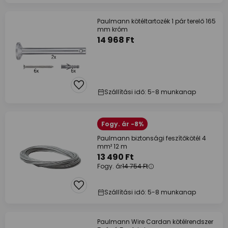
Paulmann kötéltartozék 1 pár terelő 165
mm króm
14 968 Ft
Szállítási idő: 5-8 munkanap
Fogy. ár -8%
Paulmann biztonsági feszítőkötél 4
mm² 12 m
13 490 Ft
Fogy. ár
14 754 Ft
Szállítási idő: 5-8 munkanap
Paulmann Wire Cardan kötélrendszer