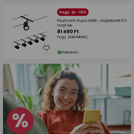
Fogy. ár -10%
Paulmann Kupa kötélr., alapkészlet 5 fl.
matt fek.
81 490 Ft
Fogy. ár
91 116 Ft
Raktáron