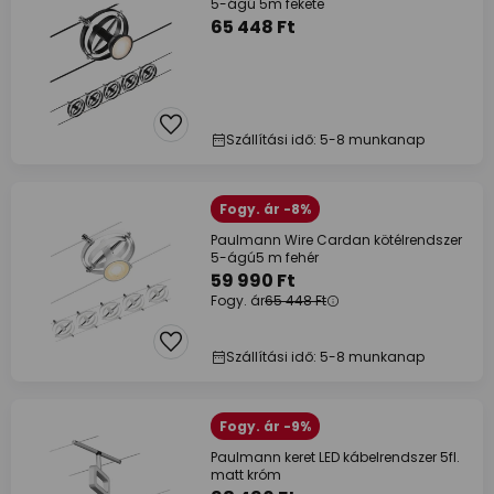
5-ágú 5m fekete
65 448 Ft
Szállítási idő: 5-8 munkanap
Fogy. ár -8%
Paulmann Wire Cardan kötélrendszer
5-ágú5 m fehér
59 990 Ft
Fogy. ár
65 448 Ft
Szállítási idő: 5-8 munkanap
Fogy. ár -9%
Paulmann keret LED kábelrendszer 5fl.
matt króm