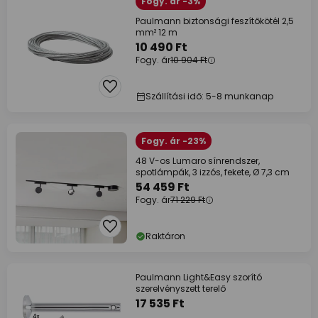
Fogy. ár -3%
Paulmann biztonsági feszítőkötél 2,5
mm² 12 m
10 490 Ft
Fogy. ár
10 904 Ft
Szállítási idő: 5-8 munkanap
Fogy. ár -23%
48 V-os Lumaro sínrendszer,
spotlámpák, 3 izzós, fekete, Ø 7,3 cm
54 459 Ft
Fogy. ár
71 229 Ft
Raktáron
Paulmann Light&Easy szorító
szerelvényszett terelő
17 535 Ft