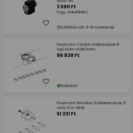
aljzat G4
3 590 Ft
Fogy. ár
4 273 Ft
Szállítási idő: 5-8 munkanap
Paulmann Cardan kötélrendszer 8-
ágú króm matt/króm
86 838 Ft
Raktáron
Paulmann Wire Mac II kábelrendszer, 5
izzós, 5 m, fehér
51 331 Ft