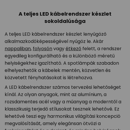
A teljes LED kábelrendszer készlet
sokoldalúsága
A teljes LED kábelrendszer készlet lenyűgöző
alkalmazkodóképességével nyűgöz le. Akár
nappaliban
,
folyosón
vagy
étkező
felett, a rendszer
egyedileg konfigurálható és a különböző méretű
helyiségekhez igazítható. A spotlámpák szabadon
elhelyezhetők a kábelek mentén, közvetlen és
közvetett fényhatásokat is létrehozva.
A LED kábelrendszer számos tervezési lehetőséget
kínál. Az olyan anyagok, mint az alumínium, a
rozsdamentes acél vagy a műanyag a moderntől a
klasszikusig terjedő stílusokat tesznek lehetővé. Ez
lehetővé teszi egy harmonikus világítási koncepció
megvalósítását, amely elegánsan ötvözi a