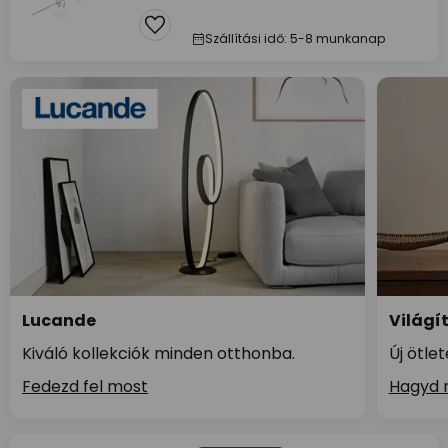
Szállítási idő: 5-8 munkanap
Lucande
Világí
Kiváló kollekciók minden otthonba.
Új ötle
Fedezd fel most
Hagyd m