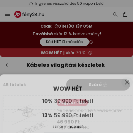
Ingyenes visszaküldés 50 napon belül
Ugrás
Be
WOW HÉT
a
tartalomhoz
sés
10%
39 990 Ft felett
Csak
01N 13Ó 13P 03M
Továbbá
akár 13 % kedvezmény!
13%
59 990 Ft felett
Kód:
HET
másolás
szinte mindenre*
WOW HÉT |
Akár 70 %
Kód:
HET
másolás
Kábeles vilagitási készletek
Spórolj most
45 tételek
Szűrő
*Mentes gyartok
Fogy. ár -10%
Paulmann Mac II kötélrendszer, króm
matt 5 spottal
46 990 Ft
Fogy. ár
52 187 Ft