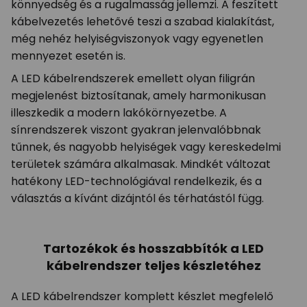
könnyedség és a rugalmasság jellemzi. A feszített
kábelvezetés lehetővé teszi a szabad kialakítást,
még nehéz helyiségviszonyok vagy egyenetlen
mennyezet esetén is.
A LED kábelrendszerek emellett olyan filigrán
megjelenést biztosítanak, amely harmonikusan
illeszkedik a modern lakókörnyezetbe. A
sínrendszerek viszont gyakran jelenvalóbbnak
tűnnek, és nagyobb helyiségek vagy kereskedelmi
területek számára alkalmasak. Mindkét változat
hatékony LED-technológiával rendelkezik, és a
választás a kívánt dizájntól és térhatástól függ.
Tartozékok és hosszabbítók a LED
kábelrendszer teljes készletéhez
A LED kábelrendszer komplett készlet megfelelő