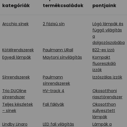
kategóriák
termékcsaládok
pontjaink
Arcchio sínek
2 fázisú sín
Lógó lámpák és
függő világítás
a
dolgozószobába
Kötélrendszerek
Paulmann URail
B22-es izzó
Egyedi lámpák
Maytoni sínvilágítás
Kompakt
fluoreszkáló
izzók
Sínrendszerek
Paulmann
Izzószálas izzók
sínrendszerek
Trio DUOline
HV-track 4
Okosotthoni
sínrendszer
riasztórendszer
Teljes készletek
Fali fáklyák
Okosotthon
– sínek
süllyesztett
lámpák
Lindby Linaro
LED fali világítás
Lámpák a