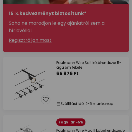
15 % kedvezményt biztosítunk*
Soha ne maradjon le egy ajánlatról sem a
hírlevéllel.
Regisztráljon most
Paulmann Wire Salt kötélrendszer 5-
ágú 5m fekete
65 876 Ft
Szállítási idő: 2-5 munkanap
Fogy. ár -5%
Paulmann Wire Mac II kábelrendszer, 5