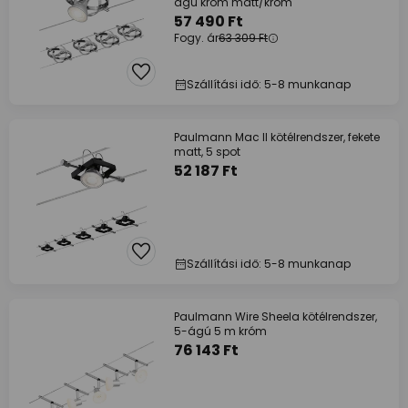
ágú króm matt/króm
57 490 Ft
Fogy. ár
63 309 Ft
Szállítási idő: 5-8 munkanap
Paulmann Mac II kötélrendszer, fekete
matt, 5 spot
52 187 Ft
Szállítási idő: 5-8 munkanap
Paulmann Wire Sheela kötélrendszer,
5-ágú 5 m króm
76 143 Ft