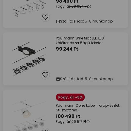
98 490 Ft
Fogy. ár
109 084 Ft
Szállítási idő: 5-8 munkanap
Paulmann Wire MacLED LED
kötélrendszer 5ágú fekete
99 244 Ft
Szállítási idő: 5-8 munkanap
Fogy. ár -5%
Paulmann Cone kábelr., alapkészlet,
5fl. matt feh.
100 490 Ft
Fogy. ár
106 517 Ft