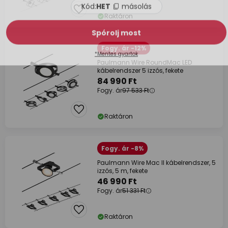
Raktáron
Fogy. ár -12%
Paulmann Wire RoundMac LED
kábelrendszer 5 izzós, fekete
84 990 Ft
Fogy. ár
97 533 Ft
Raktáron
Fogy. ár -8%
Paulmann Wire Mac II kábelrendszer, 5
izzós, 5 m, fekete
46 990 Ft
Fogy. ár
51 331 Ft
Raktáron