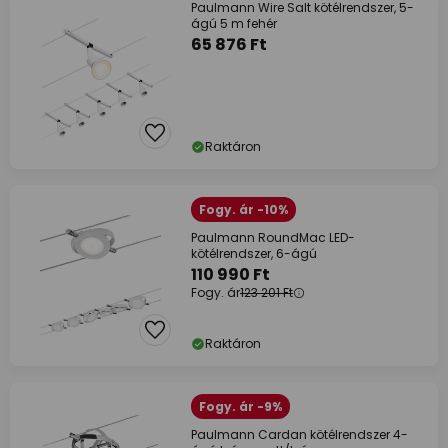
Paulmann Wire Salt kötélrendszer, 5-
ágú 5 m fehér
65 876 Ft
Raktáron
Fogy. ár -10%
Paulmann RoundMac LED-
kötélrendszer, 6-ágú
110 990 Ft
Fogy. ár
123 201 Ft
Raktáron
Fogy. ár -9%
Paulmann Cardan kötélrendszer 4-