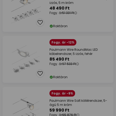
izzós, 5 m króm
48 490 Ft
Fogy. ár
51 331 Ft
Raktáron
Fogy. ár -12%
Paulmann Wire RoundMac LED
kábelrendszer, 5 izzós, fehér
85 490 Ft
Fogy. ár
97 533 Ft
Raktáron
Fogy. ár -9%
Paulmann Wire Salt kötélrendszer, 5-
ágú 5 m króm
59 990 Ft
Fogy. ár
65 876 Ft