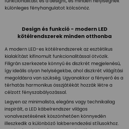
funkcionalitást és a designt, és minden helyiségnek
különleges fényhangulatot kölcsönöz.
Design és funkció - modern LED
kötélrendszerek minden otthonba
A modern LED-es kötélrendszerek az esztétikus
kialakítást kifinomult funkcionalitással ötvözik.
Filigrán szerkezete könnyű és diszkrét megjelenésű,
így ideális olyan helyiségekbe, ahol diszkrét világítási
megoldásra van szükség. Ugyanakkor a fényerő és a
térhatás harmonikus összjátékát hozzák létre a
célzott fényszabályozással.
Legyen az minimalista, elegáns vagy technikailag
inspirált, a LED kábelrendszer világos
vonalvezetésének köszönhetően könnyedén
illeszkedik a különböző lakberendezési stílusokhoz.