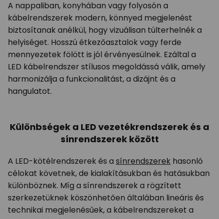
A nappaliban, konyhában vagy folyosón a
kábelrendszerek modern, könnyed megjelenést
biztosítanak anélkül, hogy vizuálisan túlterhelnék a
helyiséget. Hosszú étkezőasztalok vagy ferde
mennyezetek fölött is jól érvényesülnek. Ezáltal a
LED kábelrendszer stílusos megoldássá válik, amely
harmonizálja a funkcionalitást, a dizájnt és a
hangulatot.
Különbségek a LED vezetékrendszerek és a
sínrendszerek között
A LED-kötélrendszerek és a
sínrendszerek
hasonló
célokat követnek, de kialakításukban és hatásukban
különböznek. Míg a sínrendszerek a rögzített
szerkezetüknek köszönhetően általában lineáris és
technikai megjelenésűek, a kábelrendszereket a