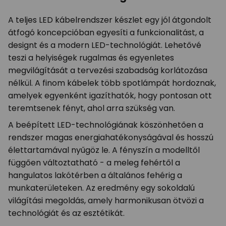
A teljes LED kábelrendszer készlet egy jól átgondolt
átfogó koncepcióban egyesíti a funkcionalitást, a
designt és a modern LED-technológiát. Lehetővé
teszi a helyiségek rugalmas és egyenletes
megvilágítását a tervezési szabadság korlátozása
nélkül. A finom kábelek több spotlámpát hordoznak,
amelyek egyenként igazíthatók, hogy pontosan ott
teremtsenek fényt, ahol arra szükség van.
A beépített LED-technológiának köszönhetően a
rendszer magas energiahatékonyságával és hosszú
élettartamával nyűgöz le. A fényszín a modelltől
függően változtatható - a meleg fehértől a
hangulatos lakótérben a általános fehérig a
munkaterületeken. Az eredmény egy sokoldalú
világítási megoldás, amely harmonikusan ötvözi a
technológiát és az esztétikát.