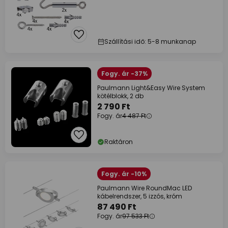
Szállítási idő: 5-8 munkanap
Fogy. ár -37%
Paulmann Light&Easy Wire System
kötélblokk, 2 db
2 790 Ft
Fogy. ár
4 487 Ft
Raktáron
Fogy. ár -10%
Paulmann Wire RoundMac LED
kábelrendszer, 5 izzós, króm
87 490 Ft
Fogy. ár
97 533 Ft