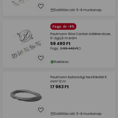
Szállítási idő: 5-8 munkanap
Fogy. ár -9%
Paulmann Wire Cardan kötélrendszer,
5-ágú,5 m króm
59 490 Ft
Fogy. ár
65 448 Ft
Raktáron
Paulmann biztonsági feszítőkötél 6
mm² 12 m
17 963 Ft
Szállítási idő: 5-8 munkanap