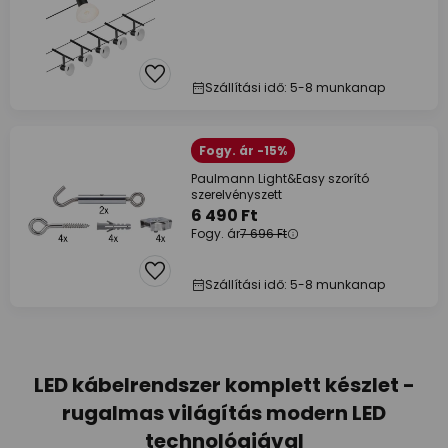
Szállítási idő: 5-8 munkanap
Fogy. ár -15%
Paulmann Light&Easy szorító
szerelvényszett
6 490 Ft
Fogy. ár
7 696 Ft
Szállítási idő: 5-8 munkanap
LED kábelrendszer komplett készlet -
rugalmas világítás modern LED
technológiával