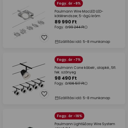
Fogy. ár -9%
Paulmann Wire MacLED LED-
kötélrendszer, 5-ágú króm
89 990 Ft
Fogy. ár
99 244 Ft
Szállítási idő: 5-8 munkanap
Fogy. ár -7%
Paulmann Cone kábelr., alapké., 5fl.
fek. szőnyeg
98 490 Ft
Fogy. ár
106 517 Ft
Szállítási idő: 5-8 munkanap
Fogy. ár -16%
Paulmann Light&Easy Wire System