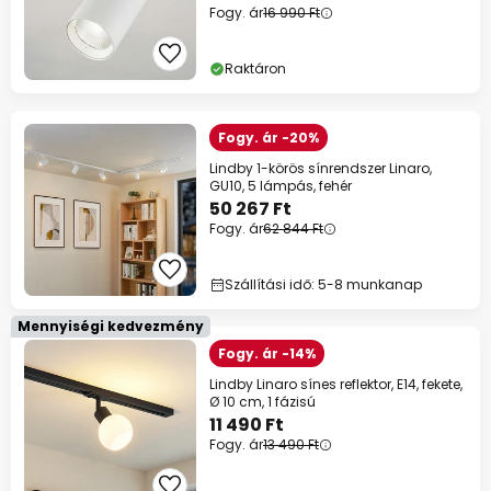
Fogy. ár
16 990 Ft
Raktáron
Fogy. ár -20%
Lindby 1-körös sínrendszer Linaro,
GU10, 5 lámpás, fehér
50 267 Ft
Fogy. ár
62 844 Ft
Szállítási idő: 5-8 munkanap
Mennyiségi kedvezmény
Fogy. ár -14%
Lindby Linaro sínes reflektor, E14, fekete,
Ø 10 cm, 1 fázisú
11 490 Ft
Fogy. ár
13 490 Ft