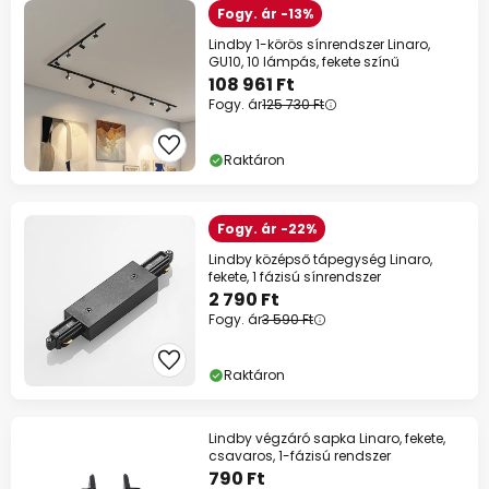
Fogy. ár -13%
Lindby 1-körös sínrendszer Linaro,
GU10, 10 lámpás, fekete színű
108 961 Ft
Fogy. ár
125 730 Ft
Raktáron
Fogy. ár -22%
Lindby középső tápegység Linaro,
fekete, 1 fázisú sínrendszer
2 790 Ft
Fogy. ár
3 590 Ft
Raktáron
Lindby végzáró sapka Linaro, fekete,
csavaros, 1-fázisú rendszer
790 Ft