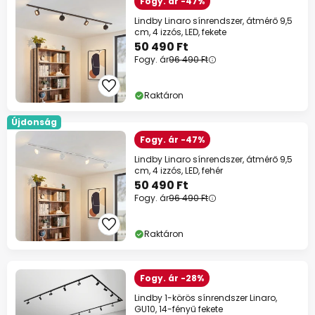
Fogy. ár -47%
Lindby Linaro sínrendszer, átmérő 9,5
cm, 4 izzós, LED, fekete
50 490 Ft
Fogy. ár
96 490 Ft
Raktáron
Újdonság
Fogy. ár -47%
Lindby Linaro sínrendszer, átmérő 9,5
cm, 4 izzós, LED, fehér
50 490 Ft
Fogy. ár
96 490 Ft
Raktáron
Fogy. ár -28%
Lindby 1-körös sínrendszer Linaro,
GU10, 14-fényű fekete