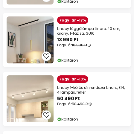
Raktáron
Fogy. ár -17%
Lindby függőlámpa Linaro, 40 cm,
arany, 1-fázisú, GU10
13 990 Ft
Fogy. ár
16 990 Ft
Raktáron
Fogy. ár -13%
Lindby 1-körös sínrendszer Linaro, E14,
4 lámpás, fehér
50 490 Ft
Fogy. ár
58 490 Ft
Raktáron