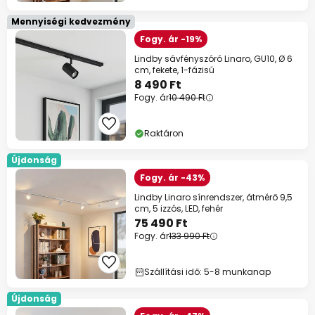
Mennyiségi kedvezmény
Fogy. ár -19%
Lindby sávfényszóró Linaro, GU10, Ø 6
cm, fekete, 1-fázisú
8 490 Ft
Fogy. ár
10 490 Ft
Raktáron
Újdonság
Fogy. ár -43%
Lindby Linaro sínrendszer, átmérő 9,5
cm, 5 izzós, LED, fehér
75 490 Ft
Fogy. ár
133 990 Ft
Szállítási idő: 5-8 munkanap
Újdonság