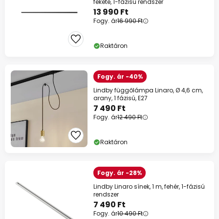
fekete, 1-fázisú rendszer
13 990 Ft
Fogy. ár
16 990 Ft
Raktáron
Fogy. ár -40%
Lindby függőlámpa Linaro, Ø 4,6 cm,
arany, 1 fázisú, E27
7 490 Ft
Fogy. ár
12 490 Ft
Raktáron
Fogy. ár -28%
Lindby Linaro sínek, 1 m, fehér, 1-fázisú
rendszer
7 490 Ft
Fogy. ár
10 490 Ft