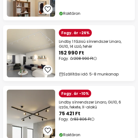
Raktáron
Fogy. ár -26%
Lindby 1 fázisú sínrendszer Linaro,
GU10, 14 izzó, fehér
152 990 Ft
Fogy. ár
208 990 Ft
Szállítási idő: 5-8 munkanap
Fogy. ár -10%
Lindby sínrendszer Linaro, GU10, 6
izzós, fekete, X-alakú
75 421 Ft
Fogy. ár
83 806 Ft
Raktáron