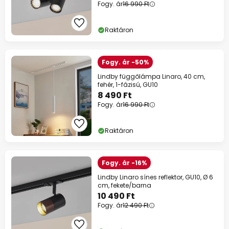
Fogy. ár
16 990 Ft
Raktáron
Fogy. ár -50%
Lindby függőlámpa Linaro, 40 cm,
fehér, 1-fázisú, GU10
8 490 Ft
Fogy. ár
16 990 Ft
Raktáron
Fogy. ár -16%
Lindby Linaro sínes reflektor, GU10, Ø 6
cm, fekete/barna
10 490 Ft
Fogy. ár
12 490 Ft