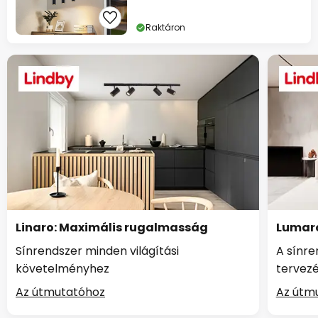
Raktáron
Linaro: Maximális rugalmasság
Lumaro
Sínrendszer minden világítási
A sínr
követelményhez
tervez
Az útmutatóhoz
Az útm