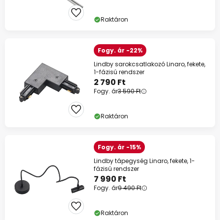
Raktáron
Fogy. ár -22%
Lindby sarokcsatlakozó Linaro, fekete,
1-fázisú rendszer
2 790 Ft
Fogy. ár
3 590 Ft
Raktáron
Fogy. ár -15%
Lindby tápegység Linaro, fekete, 1-
fázisú rendszer
7 990 Ft
Fogy. ár
9 490 Ft
Raktáron