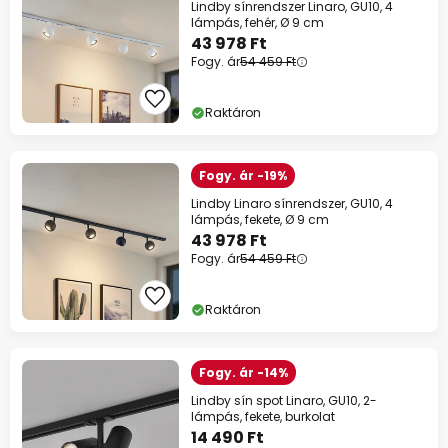
Lindby sínrendszer Linaro, GU10, 4
lámpás, fehér, Ø 9 cm
43 978 Ft
Fogy. ár
54 459 Ft
Raktáron
Fogy. ár -19%
Lindby Linaro sínrendszer, GU10, 4
lámpás, fekete, Ø 9 cm
43 978 Ft
Fogy. ár
54 459 Ft
Raktáron
Fogy. ár -14%
Lindby sín spot Linaro, GU10, 2-
lámpás, fekete, burkolat
14 490 Ft