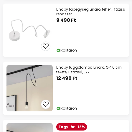
Lindby tápegység Linaro, fehér, 1 fázisú
rendszer
9 490 Ft
Raktáron
Lindby függőlámpa Linaro, Ø 4,6 cm,
fekete, 1-fázisú, E27
12 490 Ft
Raktáron
Fogy. ár -13%