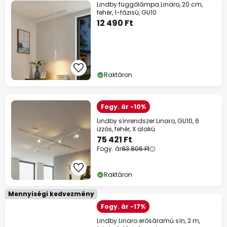
Lindby függőlámpa Linaro, 20 cm,
fehér, 1-fázisú, GU10
12 490 Ft
Raktáron
Fogy. ár -10%
Lindby sínrendszer Linaro, GU10, 6
izzós, fehér, X alakú
75 421 Ft
Fogy. ár
83 806 Ft
Raktáron
Mennyiségi kedvezmény
Fogy. ár -17%
Lindby Linaro erősáramú sín, 2 m,