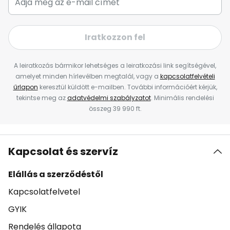
Iratkozzon fel
A leiratkozás bármikor lehetséges a leiratkozási link segítségével,
amelyet minden hírlevélben megtalál, vagy a
kapcsolatfelvételi
űrlapon
keresztül küldött e-mailben. További információért kérjük,
tekintse meg az
adatvédelmi szabályzatot
. Minimális rendelési
összeg 39 990 ft.
Kapcsolat és szervíz
Elállás a szerződéstől
Kapcsolatfelvetel
GYIK
Rendelés állapota