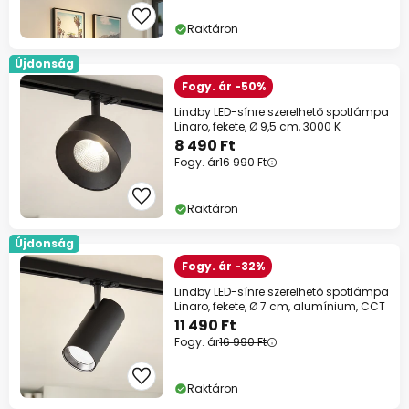
Raktáron
Újdonság
Fogy. ár -50%
Lindby LED-sínre szerelhető spotlámpa
Linaro, fekete, Ø 9,5 cm, 3000 K
8 490 Ft
Fogy. ár
16 990 Ft
Raktáron
Újdonság
Fogy. ár -32%
Lindby LED-sínre szerelhető spotlámpa
Linaro, fekete, Ø 7 cm, alumínium, CCT
11 490 Ft
Fogy. ár
16 990 Ft
Raktáron