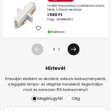
Lindby hosszirányú csatlakozó Linaro,
fehér, 1-fázisú rendszer
1 590 Ft
Fogy. ár
1 990 Ft
Raktáron
Oldal
1
2
Előző
Következő
Hírlevél
Értesüljön elsőként az akciókról, exkluzív kedvezményekről,
a legújabb lámpa- és világítási trendekről. Regisztráljon
most és szerezzen 15% kedvezményt!
Magánügyfél
Cég