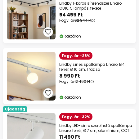
Lindby 1-körös sínrendszer Linaro,
GU10, 5 lámpás, fekete
54 459 Ft
Fogy. ár
62 844 Ft
Raktáron
Fogy. ár -28%
Lindby sínes spotlámpa Linaro, E14,
fehér, Ø 10 cm, 1 fázisú
8 990 Ft
Fogy. ár
12 490 Ft
Raktáron
Újdonság
Fogy. ár -32%
Lindby LED-sínre szerelhető spotlámpa
Linaro, fehér, Ø 7 cm, alumínium, CCT
11 490 Ft