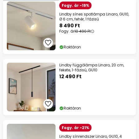
Fogy. ár -19%
Lindby sínes spotlámpa Linaro, GU10,
Ø 6 cm, fehér, 1 fázisú
8 490 Ft
Fogy. ár
10 490 Ft
Raktáron
Lindby függőlámpa Linaro, 20 cm,
fekete, 1-fázisú, GU10
12 490 Ft
Raktáron
Fogy. ár -21%
Lindby sínrendszer Linaro, GU10, 4