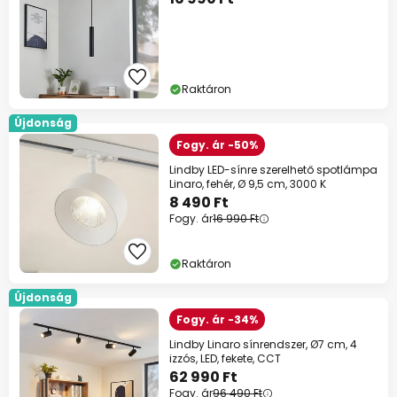
Raktáron
Újdonság
Fogy. ár -50%
Lindby LED-sínre szerelhető spotlámpa
Linaro, fehér, Ø 9,5 cm, 3000 K
8 490 Ft
Fogy. ár
16 990 Ft
Raktáron
Újdonság
Fogy. ár -34%
Lindby Linaro sínrendszer, Ø7 cm, 4
izzós, LED, fekete, CCT
62 990 Ft
Fogy. ár
96 490 Ft