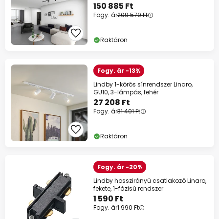
150 885 Ft
Fogy. ár
209 579 Ft
Raktáron
Fogy. ár -13%
Lindby 1-körös sínrendszer Linaro,
GU10, 3-lámpás, fehér
27 208 Ft
Fogy. ár
31 401 Ft
Raktáron
Fogy. ár -20%
Lindby hosszirányú csatlakozó Linaro,
fekete, 1-fázisú rendszer
1 590 Ft
Fogy. ár
1 990 Ft