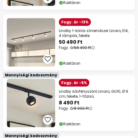
Raktáron
Fogy. ár -13%
Lindby 1-körös sínrendszer Linaro, E14,
4 lámpás, fekete
50 490 Ft
Fogy. ár
58 490 Ft
Raktáron
Mennyiségi kedvezmény
Fogy. ár -5%
Lindby sávfényszóró Linaro, GU10, Ø 9
cm, fekete, 1-fázisú
8 490 Ft
Fogy. ár
8 990 Ft
Raktáron
Mennyiségi kedvezmény