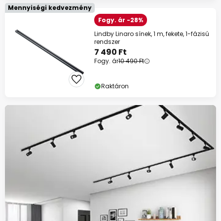
Mennyiségi kedvezmény
Fogy. ár -28%
Lindby Linaro sínek, 1 m, fekete, 1-fázisú
rendszer
7 490 Ft
Fogy. ár
10 490 Ft
Raktáron