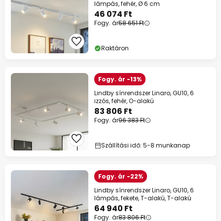
lámpás, fehér, Ø 6 cm
46 074 Ft
Fogy. ár
58 651 Ft
Raktáron
Fogy. ár -13%
Lindby sínrendszer Linaro, GU10, 6
izzós, fehér, O-alakú
83 806 Ft
Fogy. ár
96 383 Ft
Szállítási idő: 5-8 munkanap
Fogy. ár -22%
Lindby sínrendszer Linaro, GU10, 6
lámpás, fekete, T-alakú, T-alakú
64 940 Ft
Fogy. ár
83 806 Ft