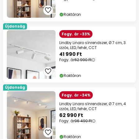
Raktáron
Újdonság
Fogy. ár -33%
Lindby Linaro sínrendszer, Ø 7 cm, 3
izzós, LED, fehér, CCT
41 990 Ft
Fogy. ár
62 990 Ft
Raktáron
Újdonság
Fogy. ár -34%
Lindby Linaro sínrendszer, Ø 7 cm, 4
izzós, LED, fehér, CCT
62 990 Ft
Fogy. ár
96 490 Ft
Raktáron