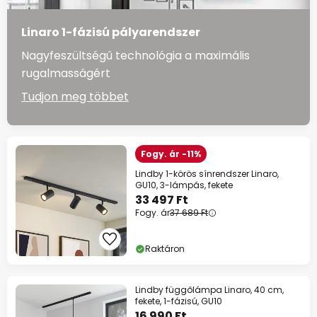
Linaro 1-fázisú pályarendszer
Nagyfeszültségű technológia a maximális
rugalmasságért
Tudjon meg többet
Fogy. ár -11%
Lindby 1-körös sínrendszer Linaro,
GU10, 3-lámpás, fekete
33 497 Ft
Fogy. ár
37 689 Ft
Raktáron
Lindby függőlámpa Linaro, 40 cm,
fekete, 1-fázisú, GU10
16 990 Ft