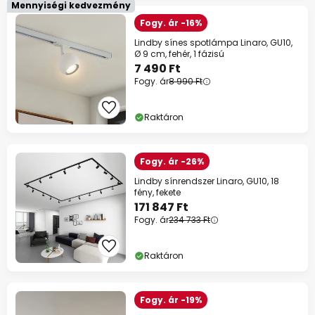
Mennyiségi kedvezmény
Fogy. ár -16%
Lindby sínes spotlámpa Linaro, GU10,
Ø 9 cm, fehér, 1 fázisú
7 490 Ft
Fogy. ár
8 990 Ft
Raktáron
Fogy. ár -26%
Lindby sínrendszer Linaro, GU10, 18
fény, fekete
171 847 Ft
Fogy. ár
234 733 Ft
Raktáron
Fogy. ár -19%