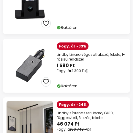
Raktáron
Fogy. ár -33%
Lindby Linaro végcsatlakozó, fekete, 1-
fázisú rendszer
1 590 Ft
Fogy. ár
2 390 Ft
Raktáron
Fogy. ár -24%
Lindby sínrendszer Linaro, GU10,
függesztett, 3 izzós, fekete
46 074 Ft
Fogy. ár
60 748 Ft