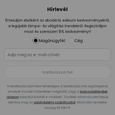
Hírlevél
Értesüljön elsőként az akciókról, exkluzív kedvezményekről,
a legújabb lámpa- és világítási trendekről. Regisztráljon
most és szerezzen 15% kedvezményt!
Magánügyfél
Cég
Iratkozzon fel
A leiratkozás bármikor lehetséges a leiratkozási link segítségével,
amelyet minden hírlevélben megtalál, vagy a
kapcsolatfelvételi
űrlapon
keresztül küldött e-mailben. További információért kérjük,
tekintse meg az
adatvédelmi szabályzatot
. Minimális rendelési
összeg 39 990 ft.