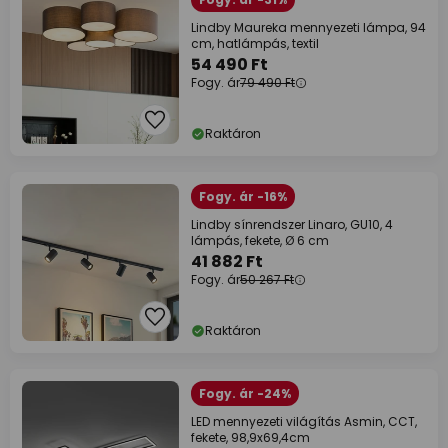
Lindby Maureka mennyezeti lámpa, 94
cm, hatlámpás, textil
54 490 Ft
Fogy. ár
79 490 Ft
Raktáron
Fogy. ár -16%
Lindby sínrendszer Linaro, GU10, 4
lámpás, fekete, Ø 6 cm
41 882 Ft
Fogy. ár
50 267 Ft
Raktáron
Fogy. ár -24%
LED mennyezeti világítás Asmin, CCT,
fekete, 98,9x69,4cm