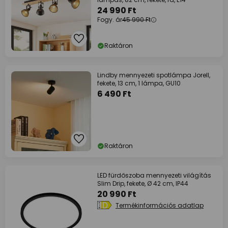
24 990 Ft
Fogy. ár
45 990 Ft
Raktáron
Lindby mennyezeti spotlámpa Jorell,
fekete, 13 cm, 1 lámpa, GU10
6 490 Ft
Raktáron
LED fürdőszoba mennyezeti világítás
Slim Drip, fekete, Ø 42 cm, IP44
20 990 Ft
Termékinformációs adatlap