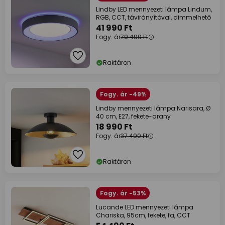
Lindby LED mennyezeti lámpa Lindum,
RGB, CCT, távirányítóval, dimmelhető
41 990 Ft
Fogy. ár
79 490 Ft
Raktáron
Fogy. ár -49%
Lindby mennyezeti lámpa Narisara, Ø
40 cm, E27, fekete-arany
18 990 Ft
Fogy. ár
37 490 Ft
Raktáron
Fogy. ár -53%
Lucande LED mennyezeti lámpa
Chariska, 95cm, fekete, fa, CCT