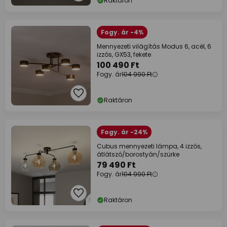
Raktáron
Fogy. ár -4%
Mennyezeti világítás Modus 6, acél, 6
izzós, GX53, fekete
100 490 Ft
Fogy. ár
104 990 Ft
Raktáron
Fogy. ár -24%
Cubus mennyezeti lámpa, 4 izzós,
átlátszó/borostyán/szürke
79 490 Ft
Fogy. ár
104 990 Ft
Raktáron