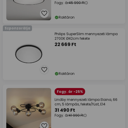
Fogy. ár
45 990 Ft
Raktáron
Szponzorálja
Philips SuperSlim mennyezeti lámpa
2700K Ø42cm fekete
22 669 Ft
Raktáron
Fogy. ár -25%
Lindby mennyezeti lámpa Elaina, 66
cm, 5 lámpás, fekete/füst, E14
31 490 Ft
Fogy. ár
41 990 Ft