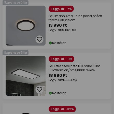
Szponzorálja
Fogy. ár -7%
Paulmann Atria Shine panel on/off
fekete 830 Ø19cm
13 990 Ft
Fogy. ár
15 182 Ft
Raktáron
Szponzorálja
Fogy. ár -11%
Felületre szerelhető LED panel Slim
58x20cm on/off 4,000K fekete
18 990 Ft
Fogy. ár
21 368 Ft
Raktáron
Fogy. ár -32%