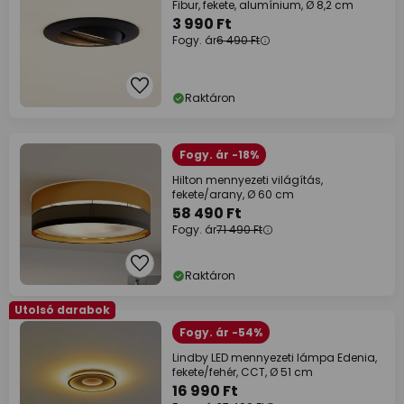
Fibur, fekete, alumínium, Ø 8,2 cm
3 990 Ft
Fogy. ár
6 490 Ft
Raktáron
Fogy. ár -18%
Hilton mennyezeti világítás,
fekete/arany, Ø 60 cm
58 490 Ft
Fogy. ár
71 490 Ft
Raktáron
Utolsó darabok
Fogy. ár -54%
Lindby LED mennyezeti lámpa Edenia,
fekete/fehér, CCT, Ø 51 cm
16 990 Ft