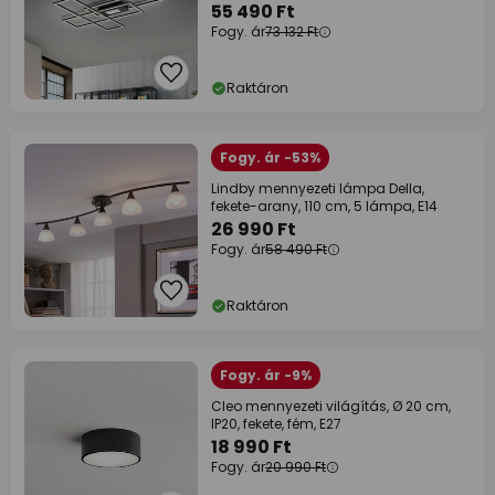
55 490 Ft
Fogy. ár
73 132 Ft
Raktáron
Fogy. ár -53%
Lindby mennyezeti lámpa Della,
fekete-arany, 110 cm, 5 lámpa, E14
26 990 Ft
Fogy. ár
58 490 Ft
Raktáron
Fogy. ár -9%
Cleo mennyezeti világítás, Ø 20 cm,
IP20, fekete, fém, E27
18 990 Ft
Fogy. ár
20 990 Ft