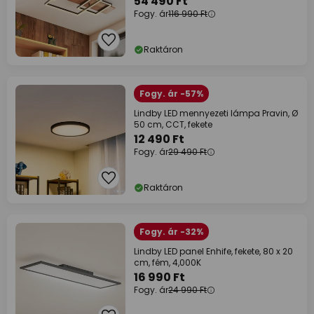
54 490 Ft
Fogy. ár
116 990 Ft
Raktáron
Fogy. ár -57%
Lindby LED mennyezeti lámpa Pravin, Ø
50 cm, CCT, fekete
12 490 Ft
Fogy. ár
29 490 Ft
Raktáron
Fogy. ár -32%
Lindby LED panel Enhife, fekete, 80 x 20
cm, fém, 4,000K
16 990 Ft
Fogy. ár
24 990 Ft