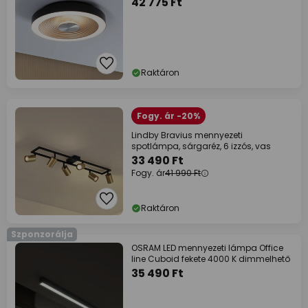
42 775 Ft
Raktáron
Fogy. ár -20%
Lindby Bravius mennyezeti
spotlámpa, sárgaréz, 6 izzós, vas
33 490 Ft
Fogy. ár
41 990 Ft
Raktáron
Szponzorálja
OSRAM LED mennyezeti lámpa Office
line Cuboid fekete 4000 K dimmelhető
35 490 Ft