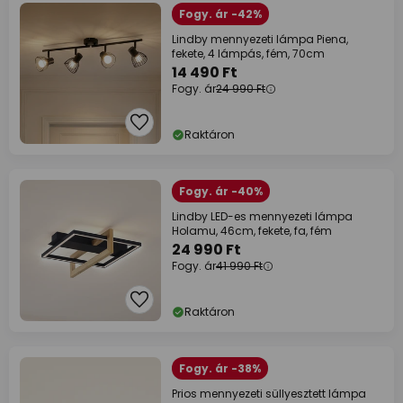
Fogy. ár -42%
Lindby mennyezeti lámpa Piena,
fekete, 4 lámpás, fém, 70cm
14 490 Ft
Fogy. ár
24 990 Ft
Raktáron
Fogy. ár -40%
Lindby LED-es mennyezeti lámpa
Holamu, 46cm, fekete, fa, fém
24 990 Ft
Fogy. ár
41 990 Ft
Raktáron
Fogy. ár -38%
Prios mennyezeti süllyesztett lámpa