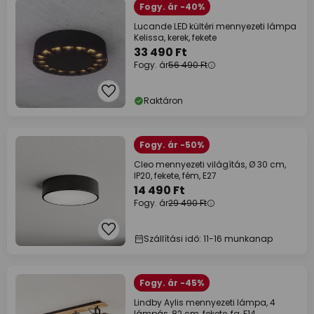
Fogy. ár -40%
Lucande LED kültéri mennyezeti lámpa
Kelissa, kerek, fekete
33 490 Ft
Fogy. ár
56 490 Ft
Raktáron
Fogy. ár -50%
Cleo mennyezeti világítás, Ø 30 cm,
IP20, fekete, fém, E27
14 490 Ft
Fogy. ár
29 490 Ft
Szállítási idő: 11-16 munkanap
Fogy. ár -45%
Lindby Aylis mennyezeti lámpa, 4
lámpás, 82 cm, fekete, fa, E14