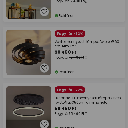
Fogy. ár
37 490 Ft
Raktáron
Fogy. ár -33%
Vento mennyezeti lámpa, fekete, Ø 60
cm, fém, E27
50 490 Ft
Fogy. ár
75 490 Ft
Raktáron
Fogy. ár -22%
Lucande LED mennyezeti lámpa Orven,
fekete/fa, Ø50cm, dimmelhető
58 490 Ft
Fogy. ár
75 490 Ft