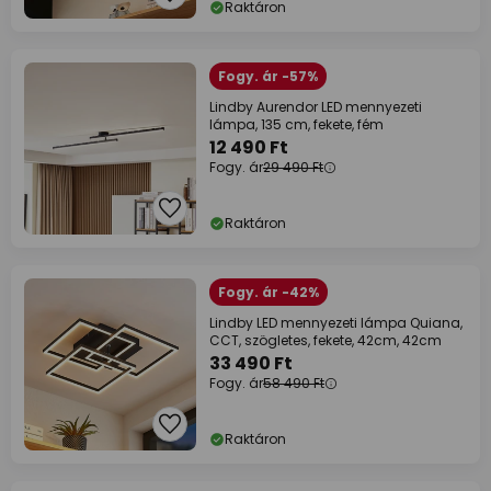
Raktáron
Fogy. ár -57%
Lindby Aurendor LED mennyezeti
lámpa, 135 cm, fekete, fém
12 490 Ft
Fogy. ár
29 490 Ft
Raktáron
Fogy. ár -42%
Lindby LED mennyezeti lámpa Quiana,
CCT, szögletes, fekete, 42cm, 42cm
33 490 Ft
Fogy. ár
58 490 Ft
Raktáron