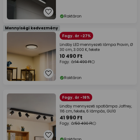
Raktáron
Mennyiségi kedvezmény
Fogy. ár -27%
Lindby LED mennyezeti lámpa Pravin, Ø
30 cm, 3.000 K, fekete
10 490 Ft
Fogy. ár
14 490 Ft
Raktáron
Fogy. ár -16%
Lindby mennyezeti spotlámpa Joffrey,
116 cm, fekete, 6 lámpás, GU10
41 990 Ft
Fogy. ár
50 490 Ft
Raktáron