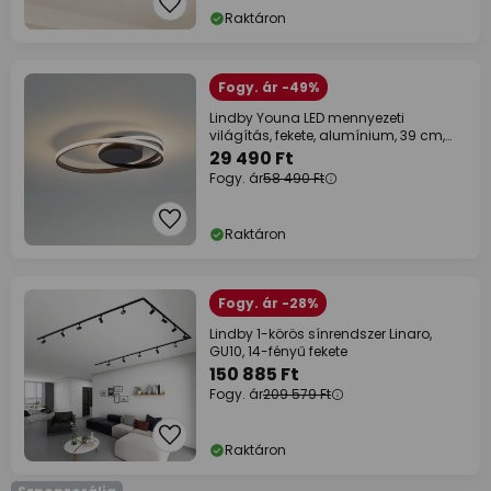
Raktáron
Fogy. ár -49%
Lindby Youna LED mennyezeti
világítás, fekete, alumínium, 39 cm,
dimmelhető
29 490 Ft
Fogy. ár
58 490 Ft
Raktáron
Fogy. ár -28%
Lindby 1-körös sínrendszer Linaro,
GU10, 14-fényű fekete
150 885 Ft
Fogy. ár
209 579 Ft
Raktáron