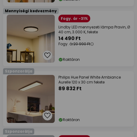
Mennyiségi kedvezmény
Fogy. ár -31%
Lindby LED mennyezeti lámpa Pravin, Ø
40 cm, 3.000 K, fekete
14 490 Ft
Fogy. ár
20 990 Ft
Raktáron
Szponzorálja
Philips Hue Panel White Ambiance
Aurelle 120 x 30 cm fekete
89 832 Ft
Raktáron
Szponzorálja