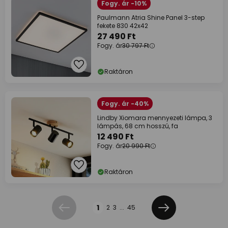
Fogy. ár -10%
Paulmann Atria Shine Panel 3-step
fekete 830 42x42
27 490 Ft
Fogy. ár
30 797 Ft
Raktáron
Fogy. ár -40%
Lindby Xiomara mennyezeti lámpa, 3
lámpás, 68 cm hosszú, fa
12 490 Ft
Fogy. ár
20 990 Ft
Raktáron
Oldal
1
2
3
...
45
Előző
Következő