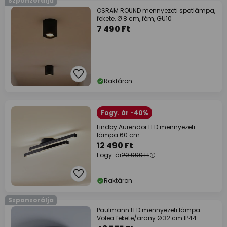
Szponzorálja
OSRAM ROUND mennyezeti spotlámpa,
fekete, Ø 8 cm, fém, GU10
7 490 Ft
Raktáron
Fogy. ár -40%
Lindby Aurendor LED mennyezeti
lámpa 60 cm
12 490 Ft
Fogy. ár
20 990 Ft
Raktáron
Szponzorálja
Paulmann LED mennyezeti lámpa
Volea fekete/arany Ø 32 cm IP44
dimmelhető