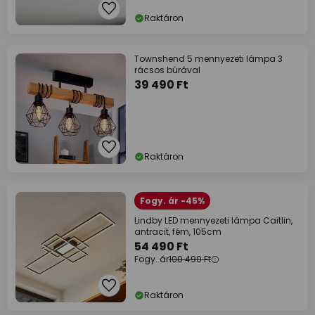
Raktáron
Townshend 5 mennyezeti lámpa 3
rácsos búrával
39 490 Ft
Raktáron
Fogy. ár -45%
Lindby LED mennyezeti lámpa Caitlin,
antracit, fém, 105cm
54 490 Ft
Fogy. ár
100 490 Ft
Raktáron