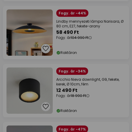
Fogy. ár -44%
Lindby mennyezeti lámpa Narisara, Ø
80 cm, E27, fekete-arany
58 490 Ft
Fogy. ár
104 990 Ft
Raktáron
Fogy. ár -34%
Arcchio Nieva downlight, G9, fekete,
kerek, Ø 10cm, fém
12 490 Ft
Fogy. ár
18 990 Ft
Raktáron
Fogy. ár -47%