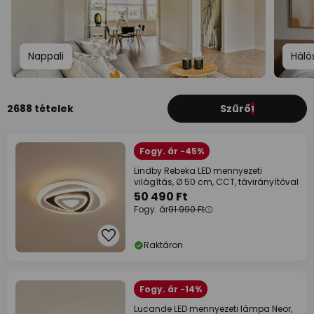
Nappali
Háló
2688 tételek
Szűrő
1
Fogy. ár -45%
Lindby Rebeka LED mennyezeti
világítás, Ø 50 cm, CCT, távirányítóval
50 490 Ft
Fogy. ár
91 990 Ft
Raktáron
Fogy. ár -14%
Lucande LED mennyezeti lámpa Neor,