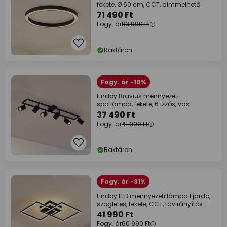
fekete, Ø 60 cm, CCT, dimmelhető
71 490 Ft
Fogy. ár
83 990 Ft
Raktáron
Fogy. ár -10%
Lindby Bravius mennyezeti
spotlámpa, fekete, 6 izzós, vas
37 490 Ft
Fogy. ár
41 990 Ft
Raktáron
Fogy. ár -31%
Lindby LED mennyezeti lámpa Fjardo,
szögletes, fekete, CCT, távirányítós
41 990 Ft
Fogy. ár
60 990 Ft