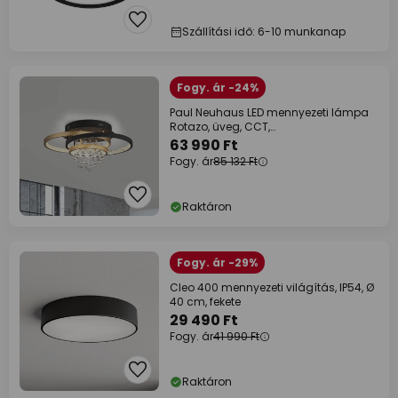
Szállítási idő: 6-10 munkanap
Fogy. ár -24%
Paul Neuhaus LED mennyezeti lámpa
Rotazo, üveg, CCT,
fényerőszabályzóval,
63 990 Ft
Fogy. ár
85 132 Ft
Raktáron
Fogy. ár -29%
Cleo 400 mennyezeti világítás, IP54, Ø
40 cm, fekete
29 490 Ft
Fogy. ár
41 990 Ft
Raktáron