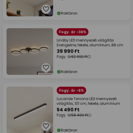
Raktáron
Fogy. ár -36%
Lindby LED mennyezeti világítás
Evengeline, fekete, alumínium, 88 cm
39 990 Ft
Fogy. ár
62 990 Ft
Raktáron
Fogy. ár -6%
Lucande Teniona LED mennyezeti
világítás, 101 cm, fekete, alumínium
54 490 Ft
Fogy. ár
58 490 Ft
Raktáron