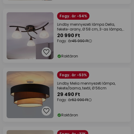
Fogy. ár -54%
Lindby mennyezeti lámpa Della,
fekete-arany, Ø 58 cm, 3-as lámpa,
E14
20 990 Ft
Fogy. ár
45 990 Ft
Raktáron
Fogy. ár -53%
Lindby Melia mennyezeti lámpa,
fekete/barna, textil, Ø 56cm
29 490 Ft
Fogy. ár
62 990 Ft
Raktáron
Fogy. ár -31%