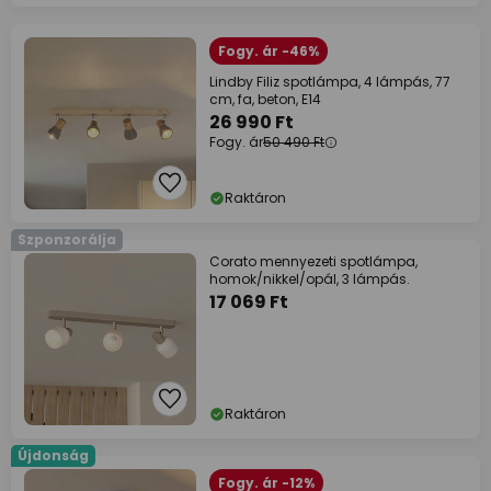
Fogy. ár -46%
Lindby Filiz spotlámpa, 4 lámpás, 77
cm, fa, beton, E14
26 990 Ft
Fogy. ár
50 490 Ft
Raktáron
Szponzorálja
Corato mennyezeti spotlámpa,
homok/nikkel/opál, 3 lámpás.
17 069 Ft
Raktáron
Újdonság
Fogy. ár -12%