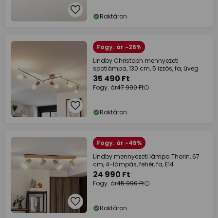
Raktáron
Fogy. ár -26%
Lindby Christoph mennyezeti
spotlámpa, 130 cm, 5 izzós, fa, üveg
35 490 Ft
Fogy. ár
47 990 Ft
Raktáron
Fogy. ár -45%
Lindby mennyezeti lámpa Thorin, 67
cm, 4-lámpás, fehér, fa, E14
24 990 Ft
Fogy. ár
45 990 Ft
Raktáron