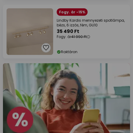
Fogy. ár -15%
Lindby Kardis mennyezeti spotlámpa,
bézs, 6 izzós, fém, GU10
35 490 Ft
Fogy. ár
41 990 Ft
Raktáron