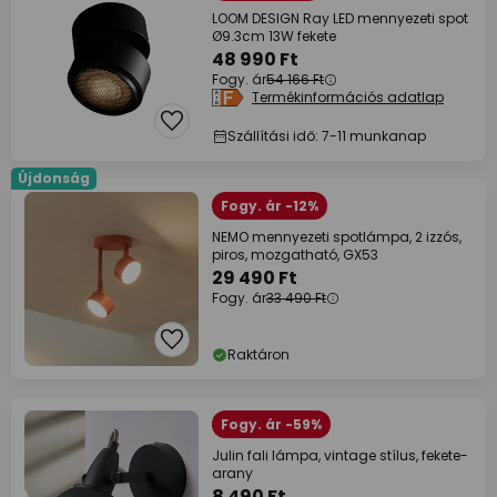
LOOM DESIGN Ray LED mennyezeti spot
Ø9.3cm 13W fekete
48 990 Ft
Fogy. ár
54 166 Ft
Termékinformációs adatlap
Szállítási idő: 7-11 munkanap
Újdonság
Fogy. ár -12%
NEMO mennyezeti spotlámpa, 2 izzós,
piros, mozgatható, GX53
29 490 Ft
Fogy. ár
33 490 Ft
Raktáron
Fogy. ár -59%
Julin fali lámpa, vintage stílus, fekete-
arany
8 490 Ft