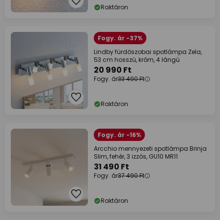
Raktáron
Fogy. ár -37%
Lindby fürdőszobai spotlámpa Zela,
53 cm hosszú, króm, 4 lángú
20 990 Ft
Fogy. ár
33 490 Ft
Raktáron
Fogy. ár -16%
Arcchio mennyezeti spotlámpa Brinja
Slim, fehér, 3 izzós, GU10 MR11
31 490 Ft
Fogy. ár
37 490 Ft
Raktáron