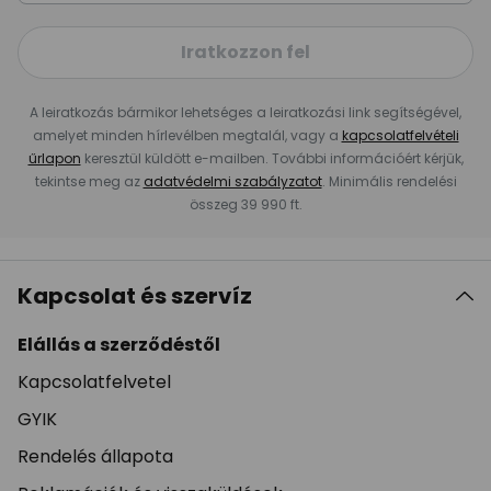
Iratkozzon fel
A leiratkozás bármikor lehetséges a leiratkozási link segítségével,
amelyet minden hírlevélben megtalál, vagy a
kapcsolatfelvételi
űrlapon
keresztül küldött e-mailben. További információért kérjük,
tekintse meg az
adatvédelmi szabályzatot
. Minimális rendelési
összeg 39 990 ft.
Kapcsolat és szervíz
Elállás a szerződéstől
Kapcsolatfelvetel
GYIK
Rendelés állapota