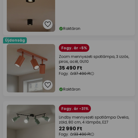
Raktáron
Újdonság
Fogy. ár -5%
Zoom mennyezeti spotlámpa, 3 izzós,
piros, acél, GU10
35 490 Ft
Fogy. ár
37 490 Ft
Raktáron
Fogy. ár -31%
Lindby mennyezeti spotlámpa Ovelia,
zöld, 80 cm, 4 lámpás, E27
22 990 Ft
Fogy. ár
33 490 Ft