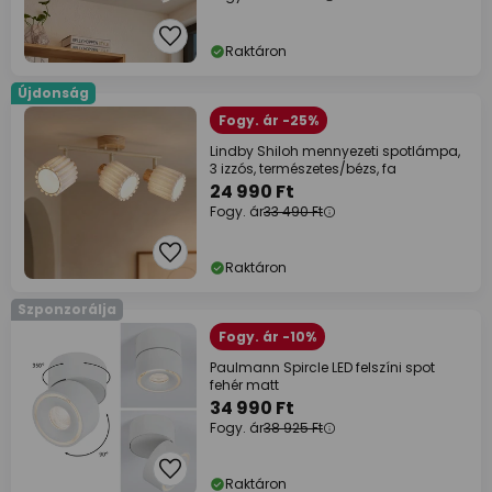
Raktáron
Újdonság
Fogy. ár -25%
Lindby Shiloh mennyezeti spotlámpa,
3 izzós, természetes/bézs, fa
24 990 Ft
Fogy. ár
33 490 Ft
Raktáron
Szponzorálja
Fogy. ár -10%
Paulmann Spircle LED felszíni spot
fehér matt
34 990 Ft
Fogy. ár
38 925 Ft
Raktáron