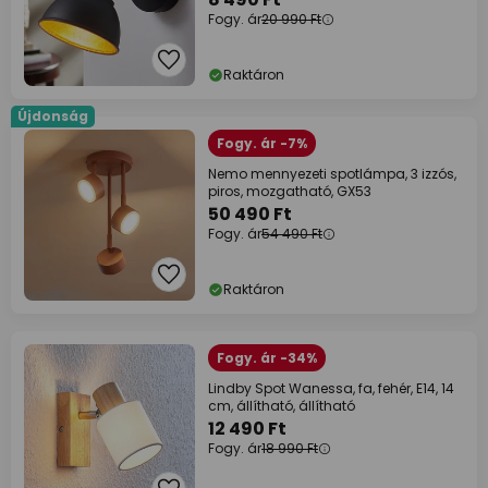
Fogy. ár
20 990 Ft
Raktáron
Újdonság
Fogy. ár -7%
Nemo mennyezeti spotlámpa, 3 izzós,
piros, mozgatható, GX53
50 490 Ft
Fogy. ár
54 490 Ft
Raktáron
Fogy. ár -34%
Lindby Spot Wanessa, fa, fehér, E14, 14
cm, állítható, állítható
12 490 Ft
Fogy. ár
18 990 Ft