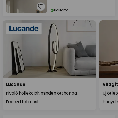
Raktáron
Lucande
Világí
Kiváló kollekciók minden otthonba.
Új ötle
Fedezd fel most
Hagyd m