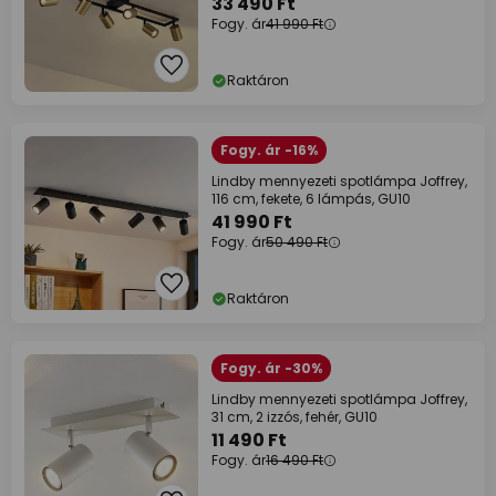
33 490 Ft
Fogy. ár
41 990 Ft
Raktáron
Fogy. ár -16%
Lindby mennyezeti spotlámpa Joffrey,
116 cm, fekete, 6 lámpás, GU10
41 990 Ft
Fogy. ár
50 490 Ft
Raktáron
Fogy. ár -30%
Lindby mennyezeti spotlámpa Joffrey,
31 cm, 2 izzós, fehér, GU10
11 490 Ft
Fogy. ár
16 490 Ft