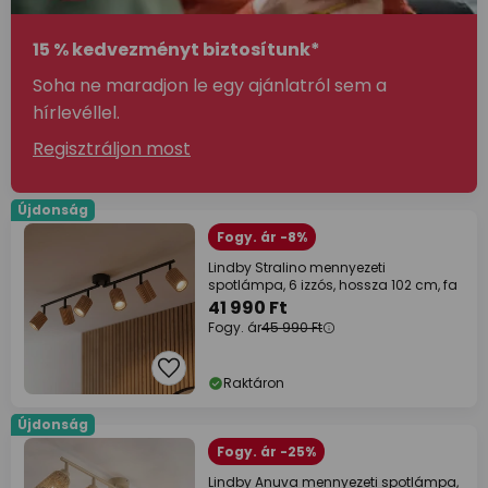
15 % kedvezményt biztosítunk*
Soha ne maradjon le egy ajánlatról sem a
hírlevéllel.
Regisztráljon most
Újdonság
Fogy. ár -8%
Lindby Stralino mennyezeti
spotlámpa, 6 izzós, hossza 102 cm, fa
41 990 Ft
Fogy. ár
45 990 Ft
Raktáron
Újdonság
Fogy. ár -25%
Lindby Anuva mennyezeti spotlámpa,