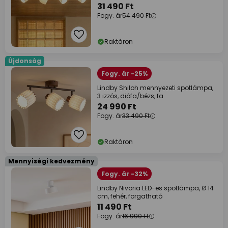
E14
31 490 Ft
Fogy. ár
54 490 Ft
Raktáron
Újdonság
Fogy. ár -25%
Lindby Shiloh mennyezeti spotlámpa,
3 izzós, diófa/bézs, fa
24 990 Ft
Fogy. ár
33 490 Ft
Raktáron
Mennyiségi kedvezmény
Fogy. ár -32%
Lindby Nivoria LED-es spotlámpa, Ø 14
cm, fehér, forgatható
11 490 Ft
Fogy. ár
16 990 Ft