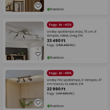
Raktáron
Fogy. ár -42%
Lindby spotlámpa Arda, 75 cm, 6
lámpás, nikkel, üveg, E14
33 490 Ft
Fogy. ár
58 490 Ft
Raktáron
Fogy. ár -45%
Lindby Filiz spotlámpa, 3-lámpás, 47
cm hosszú, fa, beton, E14
22 990 Ft
Fogy. ár
41 990 Ft
Raktáron