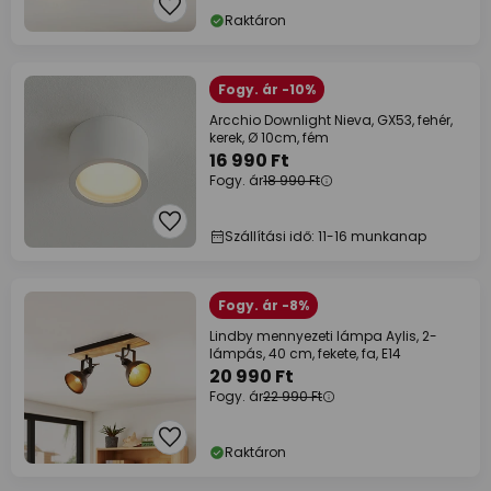
Raktáron
Fogy. ár -10%
Arcchio Downlight Nieva, GX53, fehér,
kerek, Ø 10cm, fém
16 990 Ft
Fogy. ár
18 990 Ft
Szállítási idő: 11-16 munkanap
Fogy. ár -8%
Lindby mennyezeti lámpa Aylis, 2-
lámpás, 40 cm, fekete, fa, E14
20 990 Ft
Fogy. ár
22 990 Ft
Raktáron