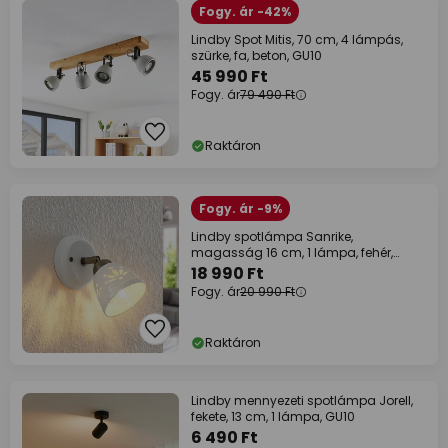
Fogy. ár -42%
Lindby Spot Mitis, 70 cm, 4 lámpás,
szürke, fa, beton, GU10
45 990 Ft
Fogy. ár
79 490 Ft
Raktáron
Fogy. ár -9%
Lindby spotlámpa Sanrike,
magasság 16 cm, 1 lámpa, fehér,
kerámia
18 990 Ft
Fogy. ár
20 990 Ft
Raktáron
Lindby mennyezeti spotlámpa Jorell,
fekete, 13 cm, 1 lámpa, GU10
6 490 Ft