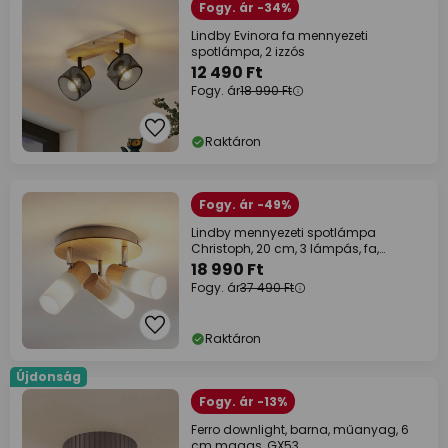
Fogy. ár -34%
Lindby Evinora fa mennyezeti
spotlámpa, 2 izzós
12 490 Ft
Fogy. ár
18 990 Ft
Raktáron
Fogy. ár -49%
Lindby mennyezeti spotlámpa
Christoph, 20 cm, 3 lámpás, fa,
rondella
18 990 Ft
Fogy. ár
37 490 Ft
Raktáron
Újdonság
Fogy. ár -13%
Ferro downlight, barna, műanyag, 6
cm magas, GX53