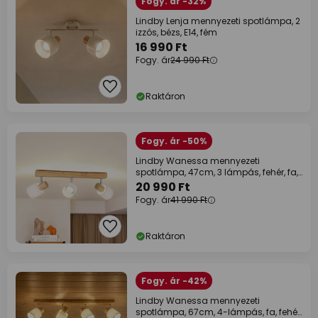
Fogy. ár -32%
Lindby Lenja mennyezeti spotlámpa, 2
izzós, bézs, E14, fém
16 990 Ft
Fogy. ár
24 990 Ft
Raktáron
Fogy. ár -50%
Lindby Wanessa mennyezeti
spotlámpa, 47cm, 3 lámpás, fehér, fa,
E14
20 990 Ft
Fogy. ár
41 990 Ft
Raktáron
Fogy. ár -42%
Lindby Wanessa mennyezeti
spotlámpa, 67cm, 4-lámpás, fa, fehér,