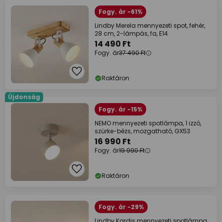
Fogy. ár -61%
Lindby Merela mennyezeti spot, fehér,
28 cm, 2-lámpás, fa, E14
14 490 Ft
Fogy. ár
37 490 Ft
Raktáron
Újdonság
Fogy. ár -15%
NEMO mennyezeti spotlámpa, 1 izzó,
szürke-bézs, mozgatható, GX53
16 990 Ft
Fogy. ár
19 990 Ft
Raktáron
Fogy. ár -29%
Lindby Kardis mennyezeti spotlámpa,