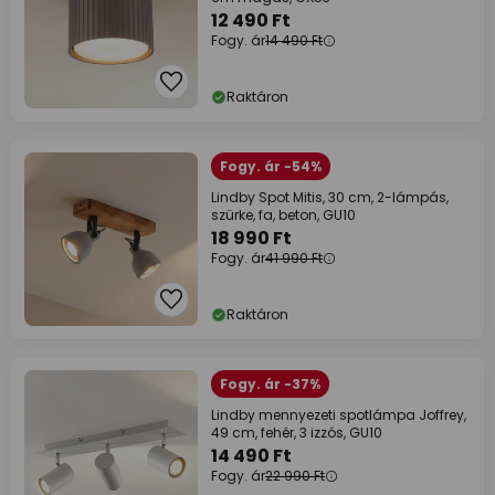
12 490 Ft
Fogy. ár
14 490 Ft
Raktáron
Fogy. ár -54%
Lindby Spot Mitis, 30 cm, 2-lámpás,
szürke, fa, beton, GU10
18 990 Ft
Fogy. ár
41 990 Ft
Raktáron
Fogy. ár -37%
Lindby mennyezeti spotlámpa Joffrey,
49 cm, fehér, 3 izzós, GU10
14 490 Ft
Fogy. ár
22 990 Ft