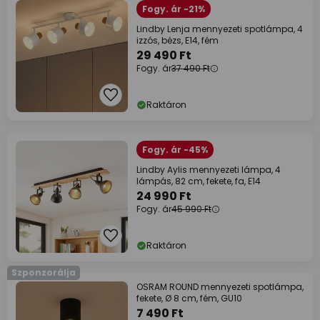
Fogy. ár -21%
Lindby Lenja mennyezeti spotlámpa, 4
izzós, bézs, E14, fém
29 490 Ft
Fogy. ár
37 490 Ft
Raktáron
Fogy. ár -45%
Lindby Aylis mennyezeti lámpa, 4
lámpás, 82 cm, fekete, fa, E14
24 990 Ft
Fogy. ár
45 990 Ft
Raktáron
Szponzorálja
OSRAM ROUND mennyezeti spotlámpa,
fekete, Ø 8 cm, fém, GU10
7 490 Ft