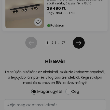
sötét szürke, 6 izzós, fém, GU10
29 490 Ft
Fogy. ár
41 990 Ft
Raktáron
Oldal
1
2
3
...
27
Előző
Következő
Hírlevél
Értesüljön elsőként az akciókról, exkluzív kedvezményekről,
a legújabb lámpa- és világítási trendekről. Regisztráljon
most és szerezzen 15% kedvezményt!
Magánügyfél
Cég