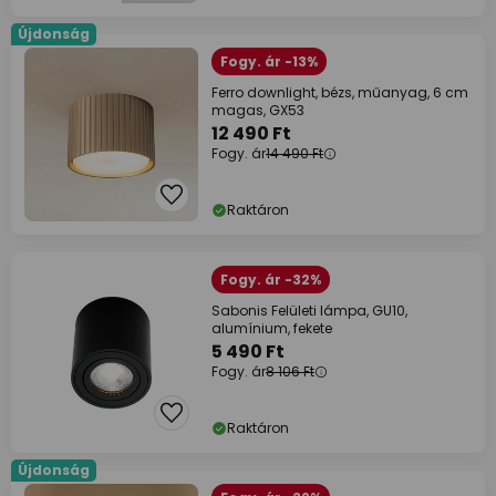
Újdonság
Fogy. ár -13%
Ferro downlight, bézs, műanyag, 6 cm
magas, GX53
12 490 Ft
Fogy. ár
14 490 Ft
Raktáron
Fogy. ár -32%
Sabonis Felületi lámpa, GU10,
alumínium, fekete
5 490 Ft
Fogy. ár
8 106 Ft
Raktáron
Újdonság