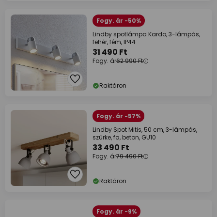
Fogy. ár -50%
Lindby spotlámpa Kardo, 3-lámpás,
fehér, fém, IP44
31 490 Ft
Fogy. ár
62 990 Ft
Raktáron
Fogy. ár -57%
Lindby Spot Mitis, 50 cm, 3-lámpás,
szürke, fa, beton, GU10
33 490 Ft
Fogy. ár
79 490 Ft
Raktáron
Fogy. ár -9%