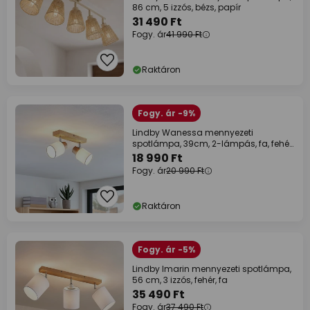
86 cm, 5 izzós, bézs, papír
31 490 Ft
Fogy. ár
41 990 Ft
Raktáron
Fogy. ár -9%
Lindby Wanessa mennyezeti
spotlámpa, 39cm, 2-lámpás, fa, fehér,
E14
18 990 Ft
Fogy. ár
20 990 Ft
Raktáron
Fogy. ár -5%
Lindby Imarin mennyezeti spotlámpa,
56 cm, 3 izzós, fehér, fa
35 490 Ft
Fogy. ár
37 490 Ft