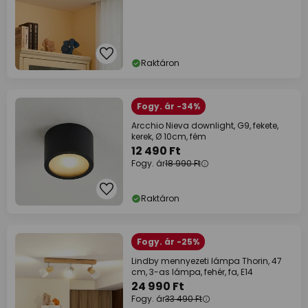
Raktáron
Fogy. ár -34%
Arcchio Nieva downlight, G9, fekete,
kerek, Ø 10cm, fém
12 490 Ft
Fogy. ár
18 990 Ft
Raktáron
Fogy. ár -25%
Lindby mennyezeti lámpa Thorin, 47
cm, 3-as lámpa, fehér, fa, E14
24 990 Ft
Fogy. ár
33 490 Ft