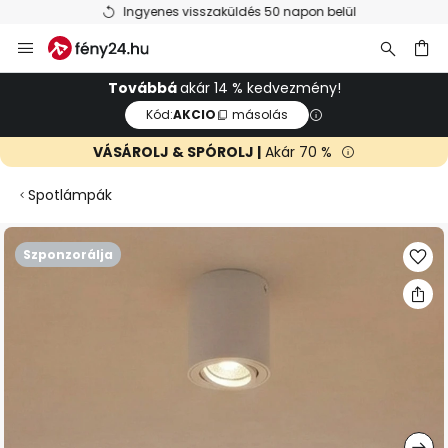
Ingyenes visszaküldés 50 napon belül
Ugrás
a
tartalomhoz
sés
Továbbá
akár 14 % kedvezmény!
Kód:
AKCIO
másolás
VÁSÁROLJ & SPÓROLJ |
Akár 70 %
Spotlámpák
Ugrás
Szponzorálja
a
képgaléria
végére