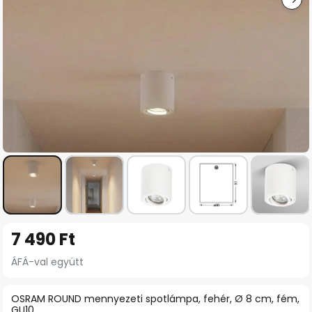
Ugrás
7 490 Ft
a
képgaléria
ÁFÁ-val együtt
elejére
OSRAM ROUND mennyezeti spotlámpa, fehér, Ø 8 cm, fém,
GU10