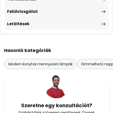
Felülvizsgálat
Letöltések
Hasonló kategóriák
Modern konyhai mennyezeti lámpák
Dimmelhető napp
Szeretne egy konzultációt?
Szakértőink szívesen segítenek Önnek