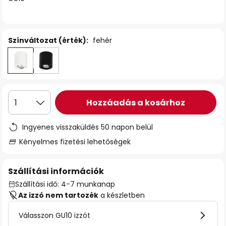
Színváltozat (érték):
fehér
Hozzáadás a kosárhoz
1
Ingyenes visszaküldés 50 napon belül
Kényelmes fizetési lehetőségek
Szállítási információk
Szállítási idő: 4-7 munkanap
Az izzó nem tartozék
a készletben
Válasszon GU10 izzót