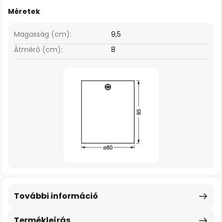
Méretek
Magasság (cm):
9,5
Átmérő (cm):
8
További információ
Termékleírás