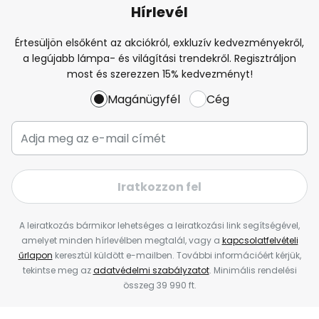
Hírlevél
Értesüljön elsőként az akciókról, exkluzív kedvezményekről,
a legújabb lámpa- és világítási trendekről. Regisztráljon
most és szerezzen 15% kedvezményt!
Magánügyfél
Cég
Iratkozzon fel
A leiratkozás bármikor lehetséges a leiratkozási link segítségével,
amelyet minden hírlevélben megtalál, vagy a
kapcsolatfelvételi
űrlapon
keresztül küldött e-mailben. További információért kérjük,
tekintse meg az
adatvédelmi szabályzatot
. Minimális rendelési
összeg 39 990 ft.