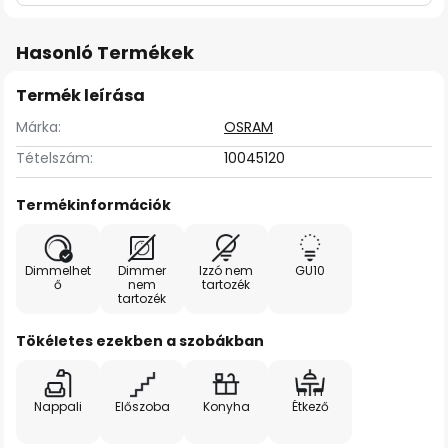
Hasonló Termékek
Termék leírása
Márka:
OSRAM
Tételszám:
10045120
Termékinformációk
Dimmelhet
Dimmer
Izzó nem
GU10
ő
nem
tartozék
tartozék
Tökéletes ezekben a szobákban
Nappali
Előszoba
Konyha
Étkező