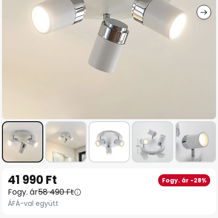
Ugrás
41 990 Ft
Fogy. ár -28%
a
Fogy. ár
58 490 Ft
képgaléria
ÁFÁ-val együtt
elejére