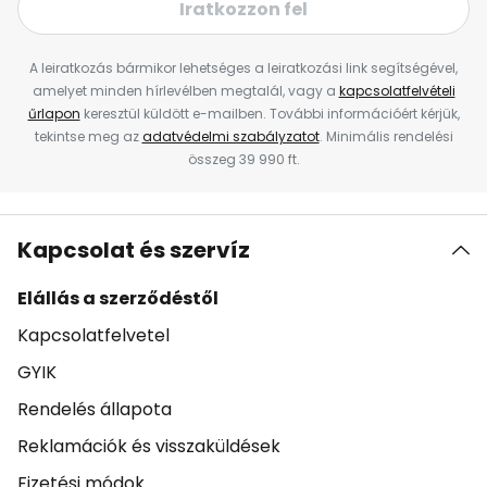
Iratkozzon fel
A leiratkozás bármikor lehetséges a leiratkozási link segítségével,
amelyet minden hírlevélben megtalál, vagy a
kapcsolatfelvételi
űrlapon
keresztül küldött e-mailben. További információért kérjük,
tekintse meg az
adatvédelmi szabályzatot
. Minimális rendelési
összeg 39 990 ft.
Kapcsolat és szervíz
Elállás a szerződéstől
Kapcsolatfelvetel
GYIK
Rendelés állapota
Reklamációk és visszaküldések
Fizetési módok