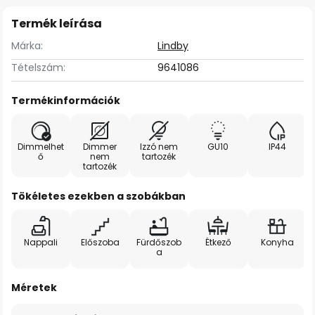
Termék leírása
Márka:
Lindby
Tételszám:
9641086
Termékinformációk
Dimmelhet
Dimmer
Izzó nem
GU10
IP44
ő
nem
tartozék
tartozék
Tökéletes ezekben a szobákban
Nappali
Előszoba
Fürdőszob
Étkező
Konyha
a
Méretek