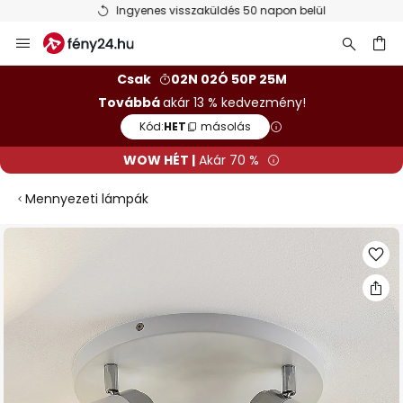
Ingyenes visszaküldés 50 napon belül
Ugrás
a
tartalomhoz
sés
Csak
02N 02Ó 50P 25M
Továbbá
akár 13 % kedvezmény!
Kód:
HET
másolás
WOW HÉT |
Akár 70 %
Mennyezeti lámpák
Ugrás
a
képgaléria
végére