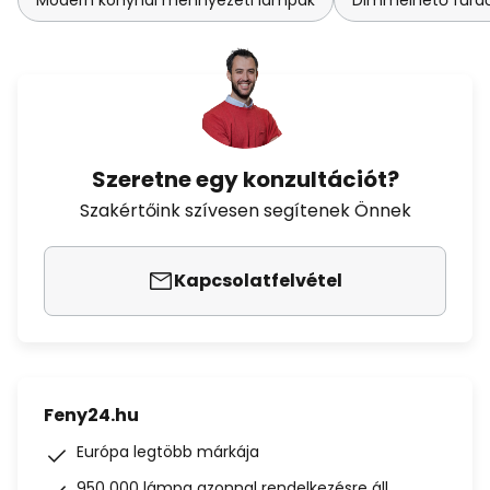
Modern konyhai mennyezeti lámpák
Dimmelhető fürd
Szeretne egy konzultációt?
Szakértőink szívesen segítenek Önnek
Kapcsolatfelvétel
Feny24.hu
Európa legtöbb márkája
950 000 lámpa azonnal rendelkezésre áll