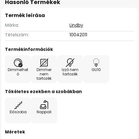
Hasonló Termékek
Termék leírása
Márka:
Lindby
Tételszám:
10042011
Termékinformációk
Dimmelhet
Dimmer
Izzó nem
GU10
ő
nem
tartozék
tartozék
Tökéletes ezekben a szobákban
Előszoba
Nappali
Méretek