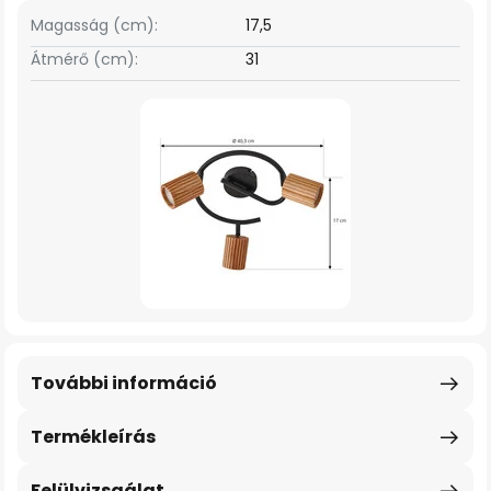
Magasság (cm):
17,5
Átmérő (cm):
31
További információ
Termékleírás
Felülvizsgálat