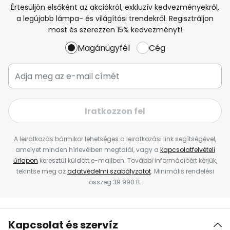
Értesüljön elsőként az akciókról, exkluzív kedvezményekről,
a legújabb lámpa- és világítási trendekről. Regisztráljon
most és szerezzen 15% kedvezményt!
Magánügyfél
Cég
Iratkozzon fel
A leiratkozás bármikor lehetséges a leiratkozási link segítségével,
amelyet minden hírlevélben megtalál, vagy a
kapcsolatfelvételi
űrlapon
keresztül küldött e-mailben. További információért kérjük,
tekintse meg az
adatvédelmi szabályzatot
. Minimális rendelési
összeg 39 990 ft.
Kapcsolat és szervíz