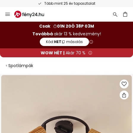
Több mint 25 év tapasztalat
Ugrás
a
tartalomhoz
sés
Csak
01N 20Ó 38P 03M
Továbbá
akár 13 % kedvezmény!
Kód:
HET
másolás
WOW HÉT |
Akár 70 %
Spotlámpák
Ugrás
a
képgaléria
végére