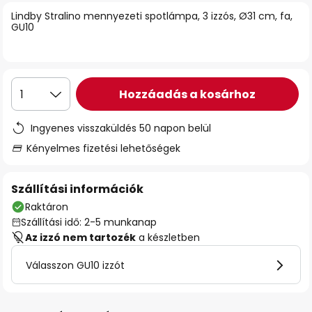
Lindby Stralino mennyezeti spotlámpa, 3 izzós, Ø31 cm, fa,
GU10
Hozzáadás a kosárhoz
1
Ingyenes visszaküldés 50 napon belül
Kényelmes fizetési lehetőségek
Szállítási információk
Raktáron
Szállítási idő: 2-5 munkanap
Az izzó nem tartozék
a készletben
Válasszon GU10 izzót