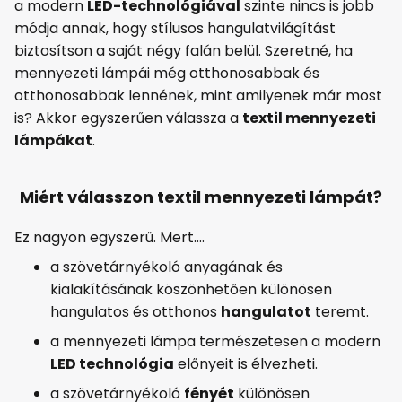
a modern
LED-technológiával
szinte nincs is jobb
módja annak, hogy stílusos hangulatvilágítást
biztosítson a saját négy falán belül. Szeretné, ha
mennyezeti lámpái még otthonosabbak és
otthonosabbak lennének, mint amilyenek már most
is? Akkor egyszerűen válassza a
textil mennyezeti
lámpákat
.
Miért válasszon textil mennyezeti lámpát?
Ez nagyon egyszerű. Mert....
a szövetárnyékoló anyagának és
kialakításának köszönhetően különösen
hangulatos és otthonos
hangulatot
teremt.
a mennyezeti lámpa természetesen a modern
LED technológia
előnyeit is élvezheti.
a szövetárnyékoló
fényét
különösen