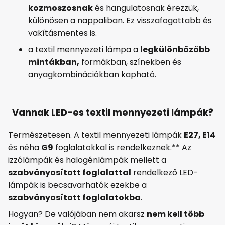
kozmoszosnak
és hangulatosnak érezzük,
különösen a nappaliban. Ez visszafogottabb és
vakításmentes is.
a textil mennyezeti lámpa a
legkülönbözőbb
mintákban,
formákban, színekben és
anyagkombinációkban kapható.
Vannak LED-es textil mennyezeti lámpák?
Természetesen. A textil mennyezeti lámpák
E27, E14
és néha
G9
foglalatokkal is rendelkeznek.** Az
izzólámpák és halogénlámpák mellett a
szabványosított foglalattal
rendelkező LED-
lámpák is becsavarhatók ezekbe a
szabványosított foglalatokba
.
Hogyan? De valójában nem akarsz
nem kell több