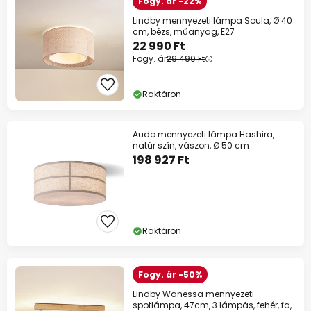
Fogy. ár -22%
Lindby mennyezeti lámpa Soula, Ø 40
cm, bézs, műanyag, E27
22 990 Ft
Fogy. ár
29 490 Ft
Raktáron
Audo mennyezeti lámpa Hashira,
natúr szín, vászon, Ø 50 cm
198 927 Ft
Raktáron
Fogy. ár -50%
Lindby Wanessa mennyezeti
spotlámpa, 47cm, 3 lámpás, fehér, fa,