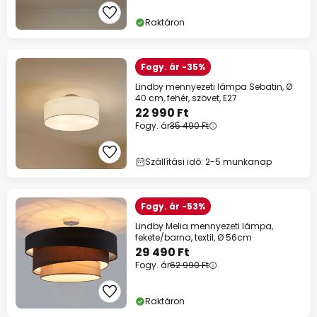
Raktáron
Fogy. ár -35%
Lindby mennyezeti lámpa Sebatin, Ø
40 cm, fehér, szövet, E27
22 990 Ft
Fogy. ár
35 490 Ft
Szállítási idő: 2-5 munkanap
Fogy. ár -53%
Lindby Melia mennyezeti lámpa,
fekete/barna, textil, Ø 56cm
29 490 Ft
Fogy. ár
62 990 Ft
Raktáron