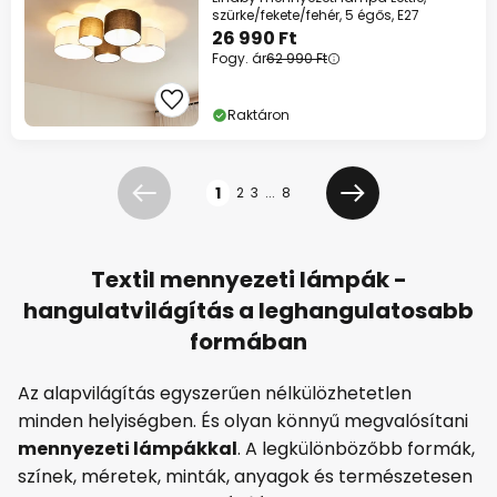
szürke/fekete/fehér, 5 égős, E27
26 990 Ft
Fogy. ár
62 990 Ft
Raktáron
Oldal
1
2
3
...
8
Előző
Következő
Textil mennyezeti lámpák -
hangulatvilágítás a leghangulatosabb
formában
Az alapvilágítás egyszerűen nélkülözhetetlen
minden helyiségben. És olyan könnyű megvalósítani
mennyezeti lámpákkal
. A legkülönbözőbb formák,
színek, méretek, minták, anyagok és természetesen