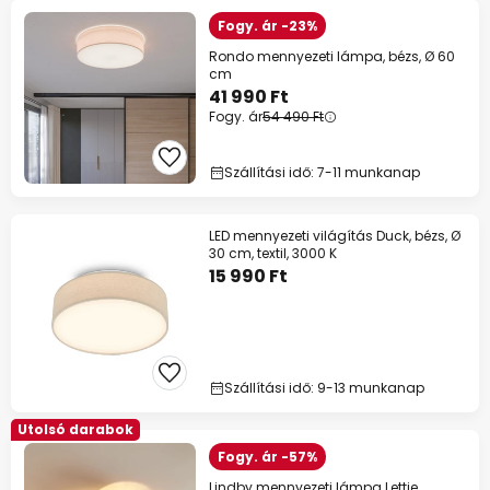
Fogy. ár -23%
Rondo mennyezeti lámpa, bézs, Ø 60
cm
41 990 Ft
Fogy. ár
54 490 Ft
Szállítási idő: 7-11 munkanap
LED mennyezeti világítás Duck, bézs, Ø
30 cm, textil, 3000 K
15 990 Ft
Szállítási idő: 9-13 munkanap
Utolsó darabok
Fogy. ár -57%
Lindby mennyezeti lámpa Lettie,