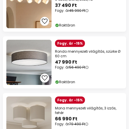
37 490 Ft
Fogy. ár
45 990 Ft
Raktáron
Fogy. ár -15%
Rondo mennyezeti világítás, szürke Ø
60 cm
47 990 Ft
Fogy. ár
56 490 Ft
Raktáron
Fogy. ár -15%
Mona mennyezeti világítás, 3 izzós,
fehér
66 990 Ft
Fogy. ár
79 490 Ft