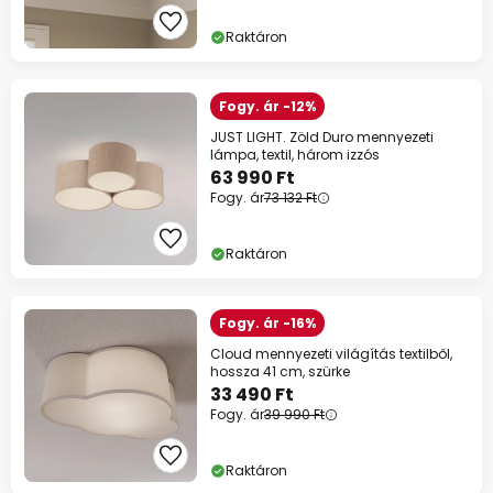
Raktáron
Fogy. ár -12%
JUST LIGHT. Zöld Duro mennyezeti
lámpa, textil, három izzós
63 990 Ft
Fogy. ár
73 132 Ft
Raktáron
Fogy. ár -16%
Cloud mennyezeti világítás textilből,
hossza 41 cm, szürke
33 490 Ft
Fogy. ár
39 990 Ft
Raktáron