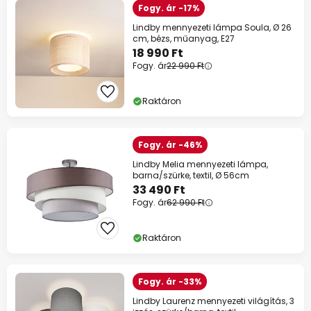
Fogy. ár -17%
Lindby mennyezeti lámpa Soula, Ø 26
cm, bézs, műanyag, E27
18 990 Ft
Fogy. ár
22 990 Ft
Raktáron
Fogy. ár -46%
Lindby Melia mennyezeti lámpa,
barna/szürke, textil, Ø 56cm
33 490 Ft
Fogy. ár
62 990 Ft
Raktáron
Fogy. ár -33%
Lindby Laurenz mennyezeti világítás, 3