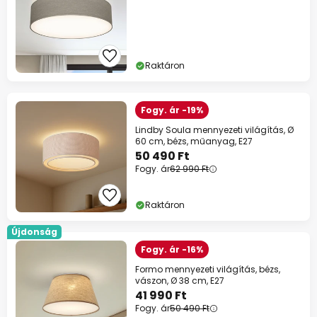
Raktáron
Fogy. ár -19%
Lindby Soula mennyezeti világítás, Ø
60 cm, bézs, műanyag, E27
50 490 Ft
Fogy. ár
62 990 Ft
Raktáron
Újdonság
Fogy. ár -16%
Formo mennyezeti világítás, bézs,
vászon, Ø 38 cm, E27
41 990 Ft
Fogy. ár
50 490 Ft