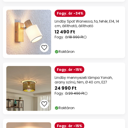
Fogy. ár -34%
Lindby Spot Wanessa, fa, fehér, E14, 14
cm, állítható, állítható
12 490 Ft
Fogy. ár
18 990 Ft
Raktáron
Fogy. ár -15%
Lindby mennyezeti lámpa Yonah,
arany színű, fém, Ø 40 cm, E27
24 990 Ft
Fogy. ár
29 490 Ft
Raktáron
Fogy. ár -15%