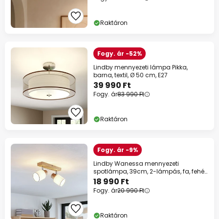
Raktáron
Fogy. ár -52%
Lindby mennyezeti lámpa Pikka,
barna, textil, Ø 50 cm, E27
39 990 Ft
Fogy. ár
83 990 Ft
Raktáron
Fogy. ár -9%
Lindby Wanessa mennyezeti
spotlámpa, 39cm, 2-lámpás, fa, fehér,
E14
18 990 Ft
Fogy. ár
20 990 Ft
Raktáron