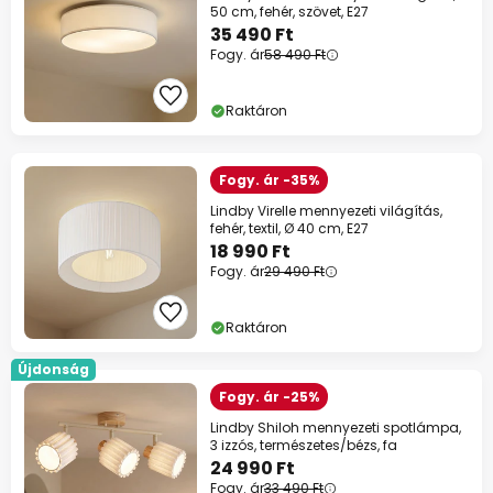
50 cm, fehér, szövet, E27
35 490 Ft
Fogy. ár
58 490 Ft
Raktáron
Fogy. ár -35%
Lindby Virelle mennyezeti világítás,
fehér, textil, Ø 40 cm, E27
18 990 Ft
Fogy. ár
29 490 Ft
Raktáron
Újdonság
Fogy. ár -25%
Lindby Shiloh mennyezeti spotlámpa,
3 izzós, természetes/bézs, fa
24 990 Ft
Fogy. ár
33 490 Ft