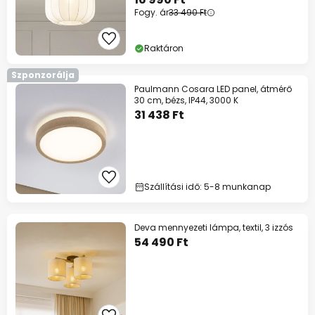
Fogy. ár
33 490 Ft
Raktáron
Szponzorálja
Paulmann Cosara LED panel, átmérő
30 cm, bézs, IP44, 3000 K
31 438 Ft
Szállítási idő: 5-8 munkanap
Deva mennyezeti lámpa, textil, 3 izzós
54 490 Ft