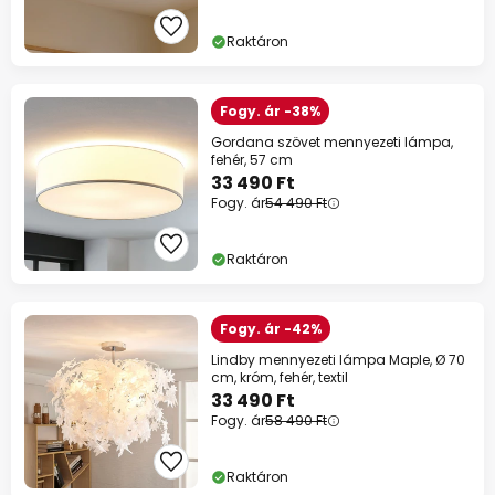
Raktáron
Fogy. ár -38%
Gordana szövet mennyezeti lámpa,
fehér, 57 cm
33 490 Ft
Fogy. ár
54 490 Ft
Raktáron
Fogy. ár -42%
Lindby mennyezeti lámpa Maple, Ø 70
cm, króm, fehér, textil
33 490 Ft
Fogy. ár
58 490 Ft
Raktáron