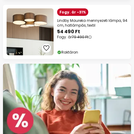
Fogy. ár -31%
Lindby Maureka mennyezeti lámpa, 94
cm, hatlámpás, textil
54 490 Ft
Fogy. ár
79 490 Ft
Raktáron