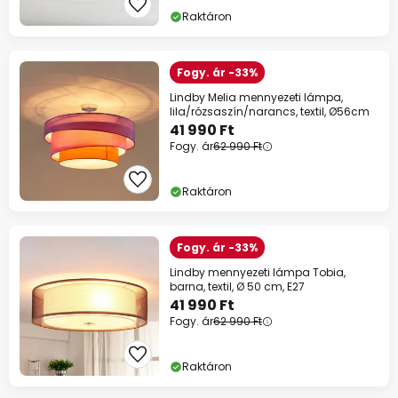
Raktáron
Fogy. ár -33%
Lindby Melia mennyezeti lámpa,
lila/rózsaszín/narancs, textil, Ø56cm
41 990 Ft
Fogy. ár
62 990 Ft
Raktáron
Fogy. ár -33%
Lindby mennyezeti lámpa Tobia,
barna, textil, Ø 50 cm, E27
41 990 Ft
Fogy. ár
62 990 Ft
Raktáron