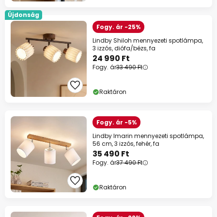
Újdonság
Fogy. ár -25%
Lindby Shiloh mennyezeti spotlámpa,
3 izzós, diófa/bézs, fa
24 990 Ft
Fogy. ár
33 490 Ft
Raktáron
Fogy. ár -5%
Lindby Imarin mennyezeti spotlámpa,
56 cm, 3 izzós, fehér, fa
35 490 Ft
Fogy. ár
37 490 Ft
Raktáron