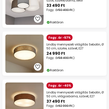
izzós, szürke/barna, textil
33 490 Ft
Fogy. ár
50 490 Ft
Raktáron
Fogy. ár -57%
Lindby mennyezeti világítás Sebatin, Ø
50 cm, szürke, szövet, E27
24 990 Ft
Fogy. ár
58 490 Ft
Raktáron
Fogy. ár -40%
Lindby mennyezeti világítás Sebatin, Ø
50 cm, világosbarna, szövet, E27
37 490 Ft
Fogy. ár
62 990 Ft