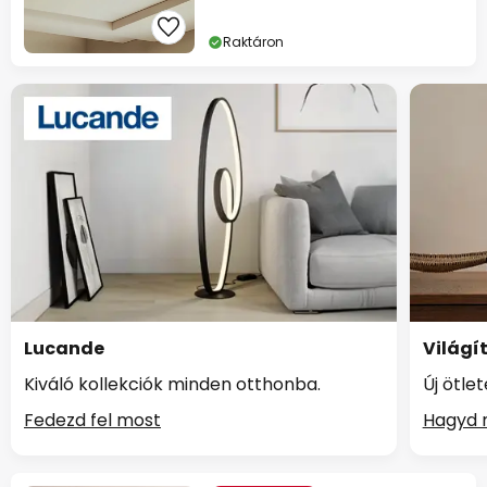
Raktáron
Lucande
Világí
Kiváló kollekciók minden otthonba.
Új ötle
Fedezd fel most
Hagyd m