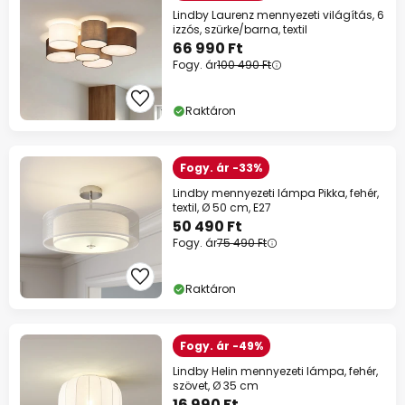
Lindby Laurenz mennyezeti világítás, 6
izzós, szürke/barna, textil
66 990 Ft
Fogy. ár
100 490 Ft
Raktáron
Fogy. ár -33%
Lindby mennyezeti lámpa Pikka, fehér,
textil, Ø 50 cm, E27
50 490 Ft
Fogy. ár
75 490 Ft
Raktáron
Fogy. ár -49%
Lindby Helin mennyezeti lámpa, fehér,
szövet, Ø 35 cm
16 990 Ft