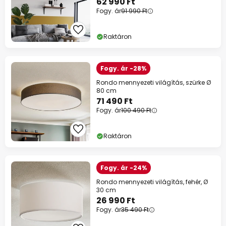
62 990 Ft
Fogy. ár
91 990 Ft
Raktáron
Fogy. ár -28%
Rondo mennyezeti világítás, szürke Ø
80 cm
71 490 Ft
Fogy. ár
100 490 Ft
Raktáron
Fogy. ár -24%
Rondo mennyezeti világítás, fehér, Ø
30 cm
26 990 Ft
Fogy. ár
35 490 Ft