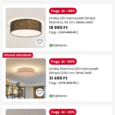
Fogy. ár -49%
Lindby LED mennyezeti lámpa
Ellamina, 40 cm, fekete, textil
18 990 Ft
Fogy. ár
37 490 Ft
Raktáron
Utolsó darabok
Fogy. ár -60%
Lindby Ellamina LED mennyezeti
lámpa, Ø 60 cm, fehér, textil
31 490 Ft
Fogy. ár
79 490 Ft
Raktáron
Fogy. ár -33%