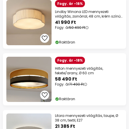
Fogy. ár -16%
Lindby Winona LED mennyezeti
világítás, zsinórral, 48 cm, krém színű,
CCT
41 990 Ft
Fogy. ár
50 490 Ft
Raktáron
Fogy. ár -18%
Hilton mennyezeti világítás,
fekete/arany, Ø 60 cm
58 490 Ft
Fogy. ár
71 490 Ft
Raktáron
Litora mennyezeti világítás, taupe, Ø
38 cm, textil, E27
21 385 Ft