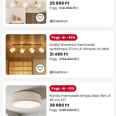
E14
20 990 Ft
Fogy. ár
41 990 Ft
Raktáron
Fogy. ár -42%
Lindby Wanessa mennyezeti
spotlámpa, 67cm, 4-lámpás, fa, fehér,
E14
31 490 Ft
Fogy. ár
54 490 Ft
Raktáron
Fogy. ár -13%
Rondo mennyezeti lámpa, bézs, fém, Ø
45 cm, E27
39 990 Ft
Fogy. ár
45 990 Ft