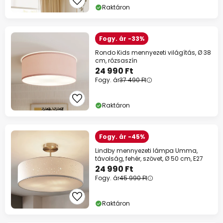
Raktáron
Fogy. ár -33%
Rondo Kids mennyezeti világítás, Ø 38
cm, rózsaszín
24 990 Ft
Fogy. ár
37 490 Ft
Raktáron
Fogy. ár -45%
Lindby mennyezeti lámpa Umma,
távolság, fehér, szövet, Ø 50 cm, E27
24 990 Ft
Fogy. ár
45 990 Ft
Raktáron