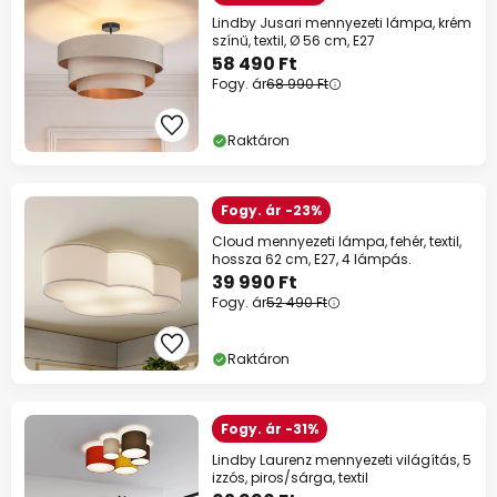
Lindby Jusari mennyezeti lámpa, krém
színű, textil, Ø 56 cm, E27
58 490 Ft
Fogy. ár
68 990 Ft
Raktáron
Fogy. ár -23%
Cloud mennyezeti lámpa, fehér, textil,
hossza 62 cm, E27, 4 lámpás.
39 990 Ft
Fogy. ár
52 490 Ft
Raktáron
Fogy. ár -31%
Lindby Laurenz mennyezeti világítás, 5
izzós, piros/sárga, textil