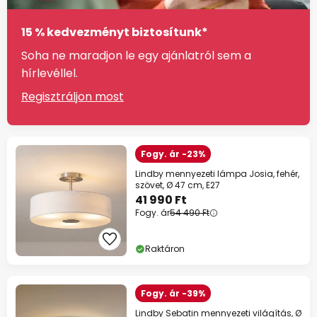
15 % kedvezményt biztosítunk*
Soha ne maradjon le egy ajánlatról sem a
hírlevéllel.
Regisztráljon most
Fogy. ár -23%
Lindby mennyezeti lámpa Josia, fehér,
szövet, Ø 47 cm, E27
41 990 Ft
Fogy. ár
54 490 Ft
Raktáron
Fogy. ár -39%
Lindby Sebatin mennyezeti világítás, Ø