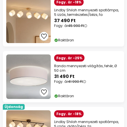
Fogy. ár -18%
Lindby Shiloh mennyezeti spotlámpa,
5 izzós, természetes/bézs, fa
37 490 Ft
Fogy. ár
45 990 Ft
Raktáron
Fogy. ár -25%
Rondo mennyezeti világítás, fehér, Ø
50 cm
31 490 Ft
Fogy. ár
41 990 Ft
Raktáron
Újdonság
Fogy. ár -18%
Lindby Shiloh mennyezeti spotlámpa,
5 izzós, diófa/bézs, fa