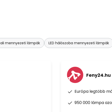
ali mennyezeti lámpák
LED hálószoba mennyezeti lámpák
Feny24.hu
Európa legtöbb má
950 000 lámpa azon