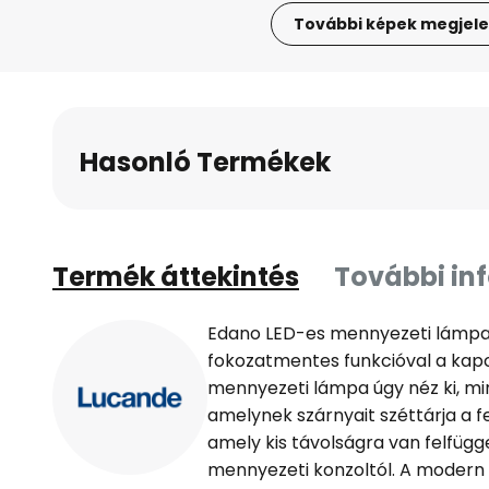
További képek megjele
Ugrás
a
képgaléria
elejére
Hasonló Termékek
Termék áttekintés
További in
Edano LED-es mennyezeti lámpa 
fokozatmentes funkcióval a kap
mennyezeti lámpa úgy néz ki, mi
amelynek szárnyait széttárja a feh
amely kis távolságra van felfüg
mennyezeti konzoltól. A moder