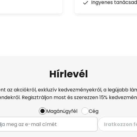
Ingyenes tanácsad
Hírlevél
ént az akciókról, exkluzív kedvezményekről, a legújabb lám
endekről. Regisztráljon most és szerezzen 15% kedvezmén
Magánügyfél
Cég
Iratkozzon f