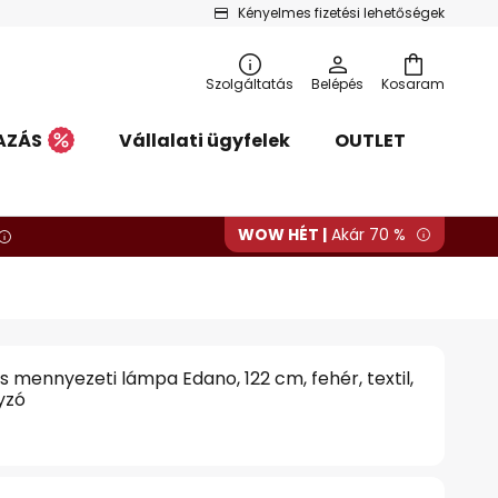
Kényelmes fizetési lehetőségek
Szolgáltatás
Belépés
Kosaram
AZÁS
Vállalati ügyfelek
OUTLET
WOW HÉT |
Akár 70 %
 mennyezeti lámpa Edano, 122 cm, fehér, textil,
yzó