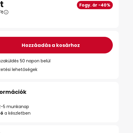
t
Fogy. ár -40%
Ft
Hozzáadás a kosárhoz
szaküldés 50 napon belül
zetési lehetőségek
nformációk
ő: 2-5 munkanap
zó
a készletben