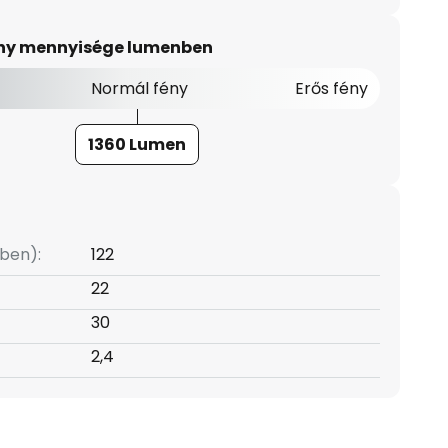
ény mennyisége lumenben
Normál fény
Erős fény
1360 Lumen
ben):
122
22
30
2,4