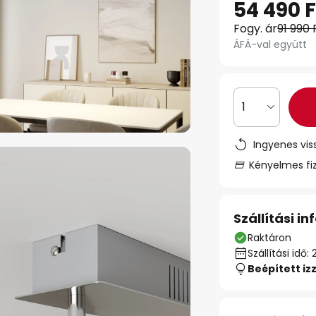
54 490 F
Fogy. ár
91 990 
ÁFÁ-val együtt
1
Ingyenes vis
Kényelmes fi
Szállítási i
Raktáron
Szállítási id
Beépített iz