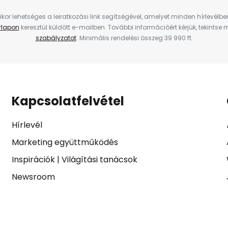
ikor lehetséges a leiratkozási link segítségével, amelyet minden hírlevélb
űrlapon
keresztül küldött e-mailben. További információért kérjük, tekintse
szabályzatot
. Minimális rendelési összeg 39 990 ft.
Kapcsolatfelvétel
Hírlevél
Marketing együttműködés
Inspirációk
|
Világítási tanácsok
Newsroom