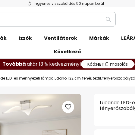
Ingyenes visszaküldés 50 napon belül
Keresés
pák
Izzók
Ventilátorok
Márkák
LEÁR
Következő
Továbbá
akár 13 % kedvezmény!
Kód:
HET
másolás
de LED-es mennyezeti lámpa Edano, 122 cm, fehér, textil, fényerőszabályzó
Lucande LED-es
fényerőszabál