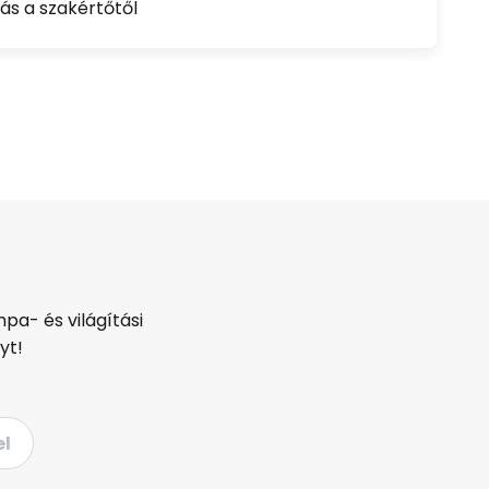
ás a szakértőtől
pa- és világítási
yt!
el