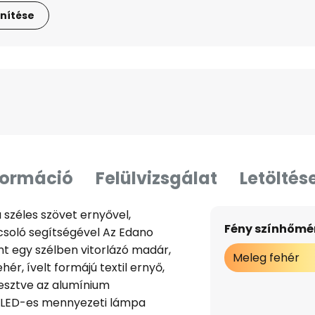
nítése
formáció
Felülvizsgálat
Letöltés
széles szövet ernyővel,
Fény színhőmér
csoló segítségével Az Edano
nt egy szélben vitorlázó madár,
Meleg fehér
ér, ívelt formájú textil ernyő,
gesztve az alumínium
n LED-es mennyezeti lámpa