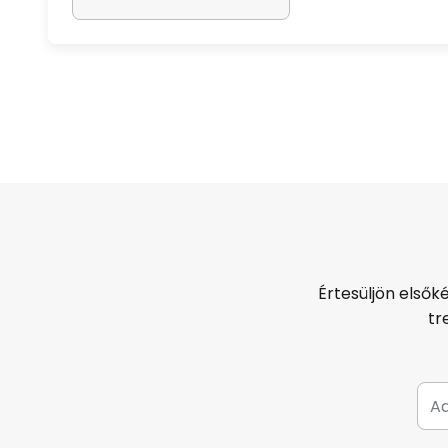
Értesüljön elsők
tr