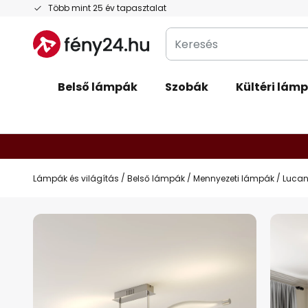
Ugrás
Több mint 25 év tapasztalat
a
Keresés
tartalomhoz
Belső lámpák
Szobák
Kültéri lám
Lámpák és világítás
Belső lámpák
Mennyezeti lámpák
Lucan
Ugrás
a
képgaléria
végére