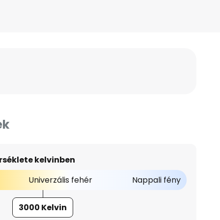
ek
séklete kelvinben
Univerzális fehér
Nappali fény
3000 Kelvin