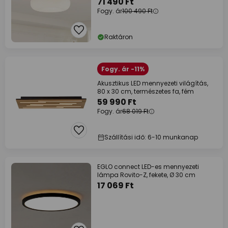
71 490 Ft
Fogy. ár
100 490 Ft
Raktáron
Fogy. ár -11%
Akusztikus LED mennyezeti világítás,
80 x 30 cm, természetes fa, fém
59 990 Ft
Fogy. ár
68 019 Ft
Szállítási idő: 6-10 munkanap
EGLO connect LED-es mennyezeti
lámpa Rovito-Z, fekete, Ø 30 cm
17 069 Ft