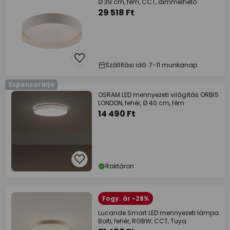
Ø 39 cm, fém, CCT, dimmelhető
29 518 Ft
Szállítási idő: 7-11 munkanap
Szponzorálja
OSRAM LED mennyezeti világítás ORBIS
LONDON, fehér, Ø 40 cm, fém
14 490 Ft
Raktáron
Fogy. ár -28%
Lucande Smart LED mennyezeti lámpa
Bolti, fehér, RGBW, CCT, Tuya