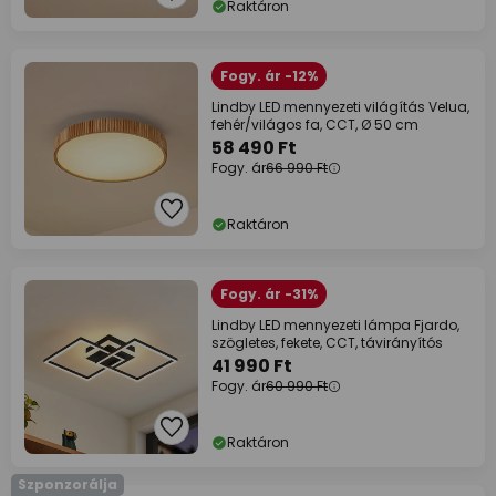
Raktáron
Fogy. ár -12%
Lindby LED mennyezeti világítás Velua,
fehér/világos fa, CCT, Ø 50 cm
58 490 Ft
Fogy. ár
66 990 Ft
Raktáron
Fogy. ár -31%
Lindby LED mennyezeti lámpa Fjardo,
szögletes, fekete, CCT, távirányítós
41 990 Ft
Fogy. ár
60 990 Ft
Raktáron
Szponzorálja