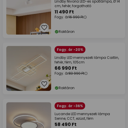
Lindby Nivoria LED-es spotlámpa, Ø 14
cm, fehér, forgatható
11 490 Ft
Fogy. ár
16 990 Ft
Raktáron
Fogy. ár -20%
Lindby LED mennyezeti lámpa Caitlin,
fehér, fém, 105cm
66 990 Ft
Fogy. ár
83 990 Ft
Raktáron
Fogy. ár -36%
Lucande LED mennyezeti lámpa
Senne, CCT, ezüst, fém
58 490 Ft