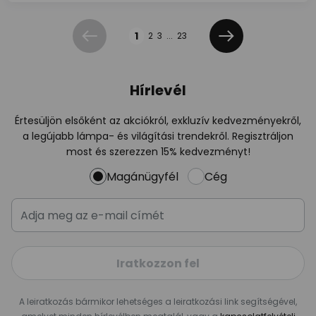
Oldal
1
2
3
...
23
Előző
Következő
Hírlevél
Értesüljön elsőként az akciókról, exkluzív kedvezményekről,
a legújabb lámpa- és világítási trendekről. Regisztráljon
most és szerezzen 15% kedvezményt!
Magánügyfél
Cég
Iratkozzon fel
A leiratkozás bármikor lehetséges a leiratkozási link segítségével,