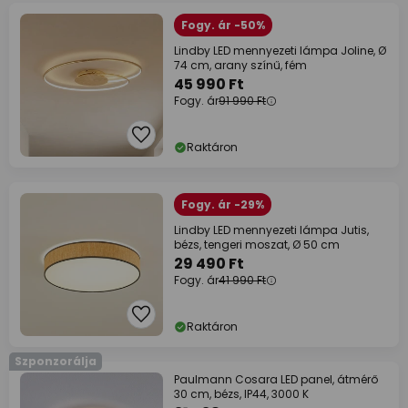
Fogy. ár -50%
Lindby LED mennyezeti lámpa Joline, Ø
74 cm, arany színű, fém
45 990 Ft
Fogy. ár
91 990 Ft
Raktáron
Fogy. ár -29%
Lindby LED mennyezeti lámpa Jutis,
bézs, tengeri moszat, Ø 50 cm
29 490 Ft
Fogy. ár
41 990 Ft
Raktáron
Szponzorálja
Paulmann Cosara LED panel, átmérő
30 cm, bézs, IP44, 3000 K