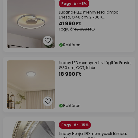
Fogy. ár -8%
Lucande LED mennyezeti lámpa
Enesa, Ø 46 cm, 2.700 K,
fényerőszabályozható
41 990 Ft
Fogy. ár
45 990 Ft
Raktáron
Lindby LED mennyezeti világítás Pravin,
Ø 30 cm, CCT, fehér
18 990 Ft
Raktáron
Fogy. ár -15%
Lindby Henja LED mennyezeti lámpa,