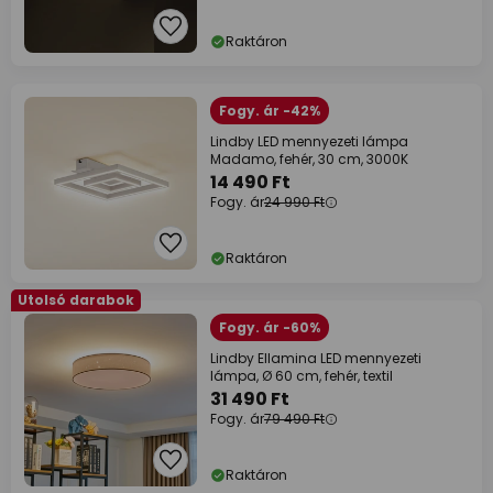
Raktáron
Fogy. ár -42%
Lindby LED mennyezeti lámpa
Madamo, fehér, 30 cm, 3000K
14 490 Ft
Fogy. ár
24 990 Ft
Raktáron
Utolsó darabok
Fogy. ár -60%
Lindby Ellamina LED mennyezeti
lámpa, Ø 60 cm, fehér, textil
31 490 Ft
Fogy. ár
79 490 Ft
Raktáron