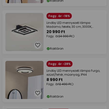
Raktáron
Fogy. ár -16%
Lindby LED mennyezeti lámpa
Madamo, fekete, 30 cm, 3000K,
alumínium
20 990 Ft
Fogy. ár
24 990 Ft
Raktáron
Fogy. ár -28%
Lindby LED mennyezeti lámpa Furgo,
ezüst/fehér, műanyag, IP44
8 990 Ft
Fogy. ár
12 490 Ft
Raktáron