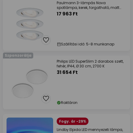
Paulmann 3-lámpás Nova
spotlámpa, kerek, forgatható, matt
fehér, GU10, 2700K
17 963 Ft
Szállítási idő: 5-8 munkanap
Szponzorálja
Philips LED SuperSlim 2 darabos szett,
fehér, IP44, Ø 30 cm, 2700 K
31 654 Ft
Raktáron
Fogy. ár -29%
Lindby Elpida LED mennyezeti lámpa,