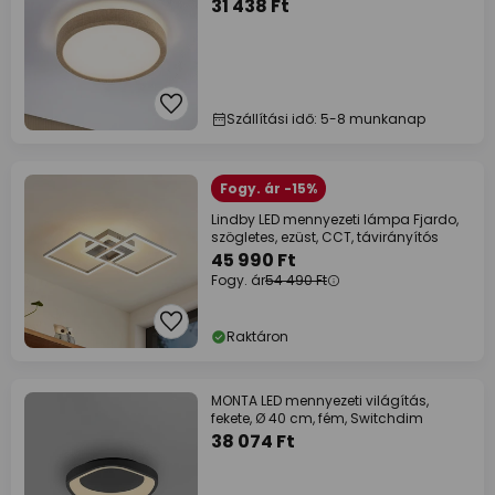
31 438 Ft
Szállítási idő: 5-8 munkanap
Fogy. ár -15%
Lindby LED mennyezeti lámpa Fjardo,
szögletes, ezüst, CCT, távirányítós
45 990 Ft
Fogy. ár
54 490 Ft
Raktáron
MONTA LED mennyezeti világítás,
fekete, Ø 40 cm, fém, Switchdim
38 074 Ft