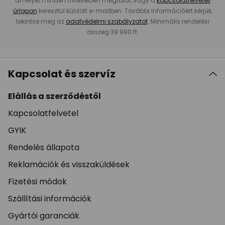
amelyet minden hírlevélben megtalál, vagy a
kapcsolatfelvételi
űrlapon
keresztül küldött e-mailben. További információért kérjük,
tekintse meg az
adatvédelmi szabályzatot
. Minimális rendelési
összeg 39 990 ft.
Kapcsolat és szervíz
Elállás a szerződéstől
Kapcsolatfelvetel
GYIK
Rendelés állapota
Reklamációk és visszaküldések
Fizetési módok
Szállítási információk
Gyártói garanciák