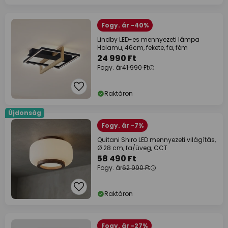
Fogy. ár -40%
Lindby LED-es mennyezeti lámpa
Holamu, 46cm, fekete, fa, fém
24 990 Ft
Fogy. ár
41 990 Ft
Raktáron
Újdonság
Fogy. ár -7%
Quitani Shiro LED mennyezeti világítás,
Ø 28 cm, fa/üveg, CCT
58 490 Ft
Fogy. ár
62 990 Ft
Raktáron
Fogy. ár -27%