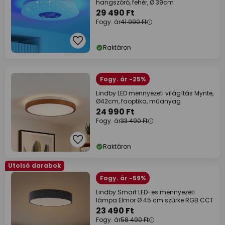
hangszóró, fehér, Ø 39cm
29 490 Ft
Fogy. ár
41 990 Ft
Raktáron
Fogy. ár -25%
Lindby LED mennyezeti világítás Mynte,
Ø42cm, faoptika, műanyag
24 990 Ft
Fogy. ár
33 490 Ft
Raktáron
Utolsó darabok
Fogy. ár -59%
Lindby Smart LED-es mennyezeti
lámpa Elmor Ø 45 cm szürke RGB CCT
23 490 Ft
Fogy. ár
58 490 Ft