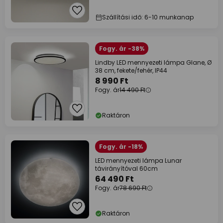
Szállítási idő: 6-10 munkanap
Fogy. ár -38%
Lindby LED mennyezeti lámpa Glane, Ø
38 cm, fekete/fehér, IP44
8 990 Ft
Fogy. ár
14 490 Ft
Raktáron
Fogy. ár -18%
LED mennyezeti lámpa Lunar
távirányítóval 60cm
64 490 Ft
Fogy. ár
78 690 Ft
Raktáron