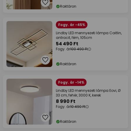
Raktáron
Fogy. ár -45%
Lindby LED mennyezeti lámpa Caitlin,
antracit, fém, 105cm
54 490 Ft
Fogy. ár
100 490 Ft
Raktáron
Fogy. ár -14%
Lindby LED mennyezeti lámpa Eovi, Ø
33 cm, fehér, 3000 K, kerek
8 990 Ft
Fogy. ár
10 490 Ft
Raktáron