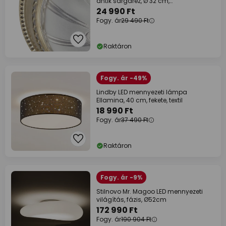
antik sárgaréz, Ø 32 cm,
fényerőszabályzóval
24 990 Ft
Fogy. ár
29 490 Ft
Raktáron
Fogy. ár -49%
Lindby LED mennyezeti lámpa
Ellamina, 40 cm, fekete, textil
18 990 Ft
Fogy. ár
37 490 Ft
Raktáron
Fogy. ár -9%
Stilnovo Mr. Magoo LED mennyezeti
világítás, fázis, Ø52cm
172 990 Ft
Fogy. ár
190 904 Ft