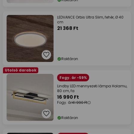
LEDVANCE Orbis Ultra Slim, fehér, Ø 40
cm
21 368 Ft
Raktáron
Utolsó darabok
Fogy. ár -59%
Lindby LED mennyezeti lámpa Holamu,
80 cm, fa
16 990 Ft
Fogy. ár
41 990 Ft
Raktáron