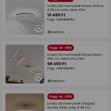
Lindby LED mennyezeti lámpa Glamo,
Ø 39 cm, króm, fehér, IP44
10 490 Ft
Fogy. ár
14 490 Ft
Raktáron
Fogy. ár -36%
Lindby LED mennyezeti lámpa Kerem,
345 cm, nikkel színű, fém
58 490 Ft
Fogy. ár
91 990 Ft
Raktáron
Fogy. ár -30%
Lindby LED mennyezeti világítás
Gunda, fehér, üveg, Ø 48 cm,