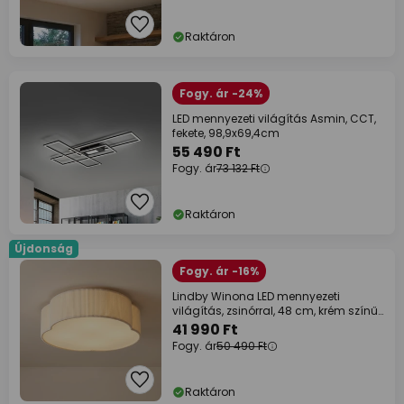
Raktáron
Fogy. ár -24%
LED mennyezeti világítás Asmin, CCT,
fekete, 98,9x69,4cm
55 490 Ft
Fogy. ár
73 132 Ft
Raktáron
Újdonság
Fogy. ár -16%
Lindby Winona LED mennyezeti
világítás, zsinórral, 48 cm, krém színű,
CCT
41 990 Ft
Fogy. ár
50 490 Ft
Raktáron