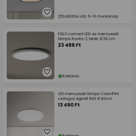
Szállítási idő: 6-10 munkanap
EGLO connect LED-es mennyezeti
lámpa Rovito-Z, fehér, Ø 39 cm
23 486 Ft
Raktáron
LED mennyezeti lámpa Case IP44
csillagos égbolt 840 Ø 40cm
13 490 Ft
Raktáron