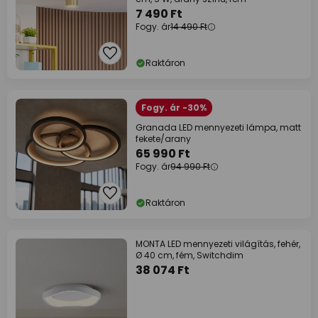
7 490 Ft
Fogy. ár
14 490 Ft
Raktáron
Fogy. ár -30%
Granada LED mennyezeti lámpa, matt
fekete/arany
65 990 Ft
Fogy. ár
94 990 Ft
Raktáron
MONTA LED mennyezeti világítás, fehér,
Ø 40 cm, fém, Switchdim
38 074 Ft