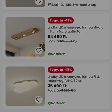
Szállítási idő: 3-6 munkanap
Fogy. ár -13%
Lindby LED mennyezeti lámpa Mikari,
48 cm, fa, forgatható
54 490 Ft
Fogy. ár
62 990 Ft
Raktáron
Fogy. ár -15%
Lindby LED mennyezeti lámpa Pilvi,
műanyag, felhő, 50 cm
35 490 Ft
Fogy. ár
41 990 Ft
Raktáron