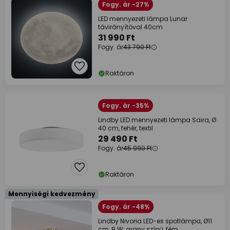
Fogy. ár -27%
LED mennyezeti lámpa Lunar
távirányítóval 40cm
31 990 Ft
Fogy. ár
43 790 Ft
Raktáron
Fogy. ár -35%
Lindby LED mennyezeti lámpa Saira, Ø
40 cm, fehér, textil
29 490 Ft
Fogy. ár
45 990 Ft
Raktáron
Mennyiségi kedvezmény
Fogy. ár -48%
Lindby Nivoria LED-es spotlámpa, Ø11
cm, 9 W, arany színű, fém