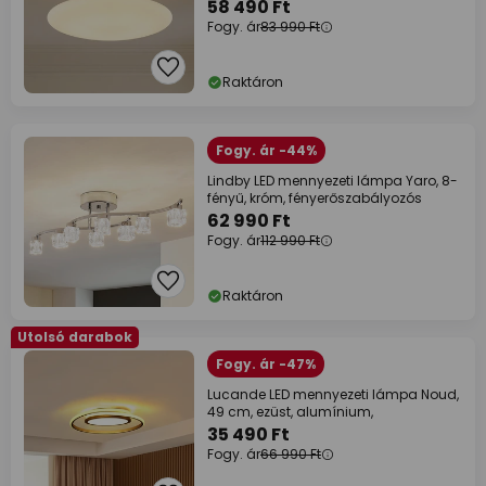
dimmelhető
58 490 Ft
Fogy. ár
83 990 Ft
Raktáron
Fogy. ár -44%
Lindby LED mennyezeti lámpa Yaro, 8-
fényű, króm, fényerőszabályozós
62 990 Ft
Fogy. ár
112 990 Ft
Raktáron
Utolsó darabok
Fogy. ár -47%
Lucande LED mennyezeti lámpa Noud,
49 cm, ezüst, alumínium,
35 490 Ft
Fogy. ár
66 990 Ft