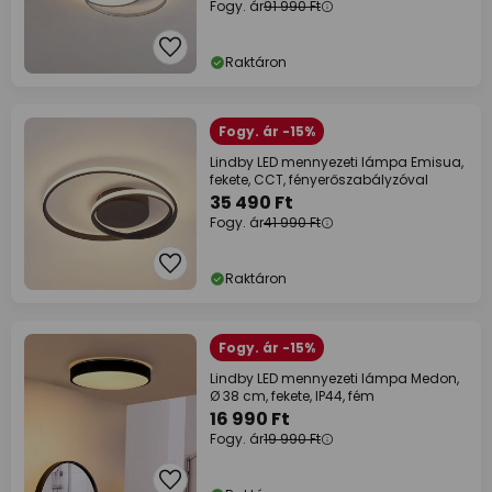
Fogy. ár
91 990 Ft
Raktáron
Fogy. ár -15%
Lindby LED mennyezeti lámpa Emisua,
fekete, CCT, fényerőszabályzóval
35 490 Ft
Fogy. ár
41 990 Ft
Raktáron
Fogy. ár -15%
Lindby LED mennyezeti lámpa Medon,
Ø 38 cm, fekete, IP44, fém
16 990 Ft
Fogy. ár
19 990 Ft