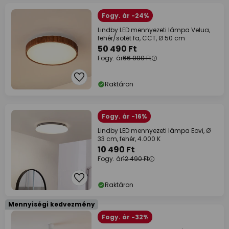
Fogy. ár -24%
Lindby LED mennyezeti lámpa Velua,
fehér/sötét fa, CCT, Ø 50 cm
50 490 Ft
Fogy. ár
66 990 Ft
Raktáron
Fogy. ár -16%
Lindby LED mennyezeti lámpa Eovi, Ø
33 cm, fehér, 4.000 K
10 490 Ft
Fogy. ár
12 490 Ft
Raktáron
Mennyiségi kedvezmény
Fogy. ár -32%