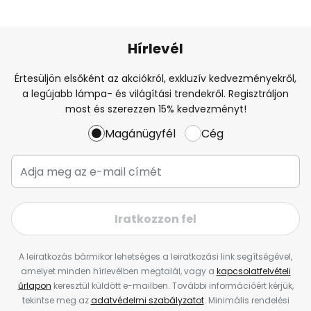
Hírlevél
Értesüljön elsőként az akciókról, exkluzív kedvezményekről,
a legújabb lámpa- és világítási trendekről. Regisztráljon
most és szerezzen 15% kedvezményt!
Magánügyfél
Cég
Iratkozzon fel
A leiratkozás bármikor lehetséges a leiratkozási link segítségével,
amelyet minden hírlevélben megtalál, vagy a
kapcsolatfelvételi
űrlapon
keresztül küldött e-mailben. További információért kérjük,
tekintse meg az
adatvédelmi szabályzatot
. Minimális rendelési