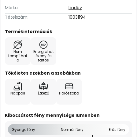
Márka:
Lindby
Tételszám:
10031194
Termékinformációk
Nem
Energiahat
tompíthat
ékony és
ó
tartós
Tökéletes ezekben a szobákban
Nappali
Étkező
Hálószoba
Kibocsátott fény mennyisége lumenben
Gyenge fény
Normál fény
Erős fény