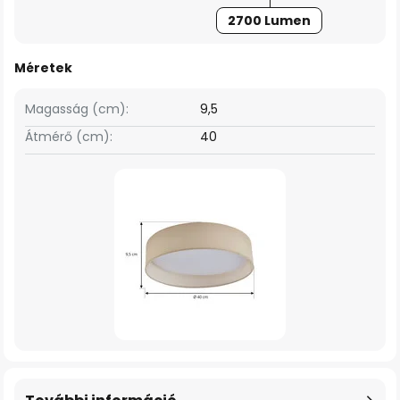
2700 Lumen
Méretek
Magasság (cm):
9,5
Átmérő (cm):
40