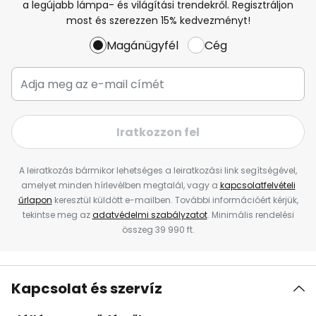
a legújabb lámpa- és világítási trendekről. Regisztráljon
most és szerezzen 15% kedvezményt!
Magánügyfél
Cég
Iratkozzon fel
A leiratkozás bármikor lehetséges a leiratkozási link segítségével,
amelyet minden hírlevélben megtalál, vagy a
kapcsolatfelvételi
űrlapon
keresztül küldött e-mailben. További információért kérjük,
tekintse meg az
adatvédelmi szabályzatot
. Minimális rendelési
összeg 39 990 ft.
Kapcsolat és szervíz