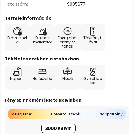
Tételszám:
9005677
Termékinformációk
Dimmelhet
Dimmer
Energiahat
Távirányít
ő
mellékelve
ékony és
óval
tartós
Tökéletes ezekben a szobákban
Nappali
Hálószoba
Étkező
Gyerekszo
ba
Fény színhőmérséklete kelvinben
Meleg fehér
Univerzális fehér
Nappali fény
3000 Kelvin