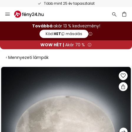
Több mint 25 év tapasztalat
Ugrás
a
tartalomhoz
sés
Továbbá
akár 13 % kedvezmény!
Kód:
HET
másolás
WOW HÉT |
Akár 70 %
Mennyezeti lámpák
Ugrás
a
képgaléria
végére