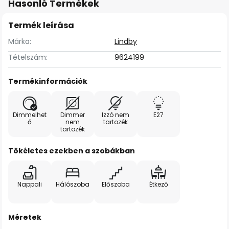
Hasonló Termékek
Termék leírása
Márka:
Lindby
Tételszám:
9624199
Termékinformációk
Dimmelhet
Dimmer
Izzó nem
E27
ő
nem
tartozék
tartozék
Tökéletes ezekben a szobákban
Nappali
Hálószoba
Előszoba
Étkező
Méretek