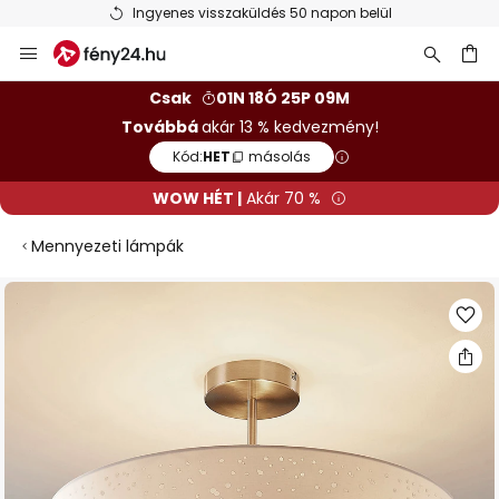
Ingyenes visszaküldés 50 napon belül
Ugrás
a
tartalomhoz
sés
Csak
01N 18Ó 25P 08M
Továbbá
akár 13 % kedvezmény!
Kód:
HET
másolás
WOW HÉT |
Akár 70 %
Mennyezeti lámpák
Ugrás
a
képgaléria
végére