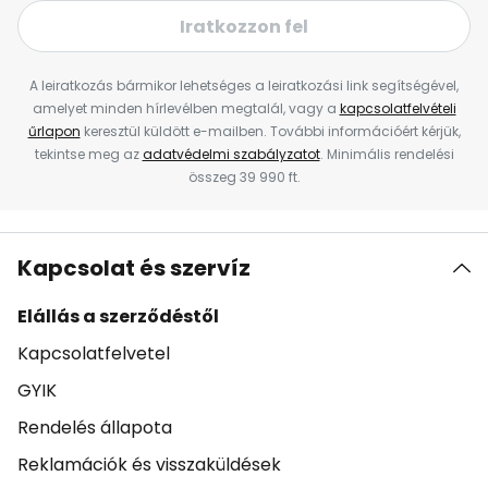
Iratkozzon fel
A leiratkozás bármikor lehetséges a leiratkozási link segítségével,
amelyet minden hírlevélben megtalál, vagy a
kapcsolatfelvételi
űrlapon
keresztül küldött e-mailben. További információért kérjük,
tekintse meg az
adatvédelmi szabályzatot
. Minimális rendelési
összeg 39 990 ft.
Kapcsolat és szervíz
Elállás a szerződéstől
Kapcsolatfelvetel
GYIK
Rendelés állapota
Reklamációk és visszaküldések