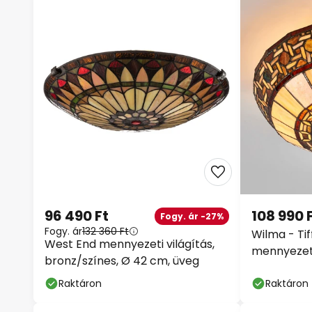
96 490 Ft
108 990 
Fogy. ár -27%
Fogy. ár
132 360 Ft
Wilma - Tif
West End mennyezeti világítás,
mennyezet
bronz/színes, Ø 42 cm, üveg
Raktáron
Raktáron