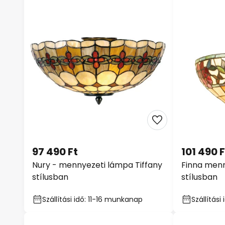
97 490 Ft
101 490 F
Nury - mennyezeti lámpa Tiffany
Finna menn
stílusban
stílusban
Szállítási idő: 11-16 munkanap
Szállítás