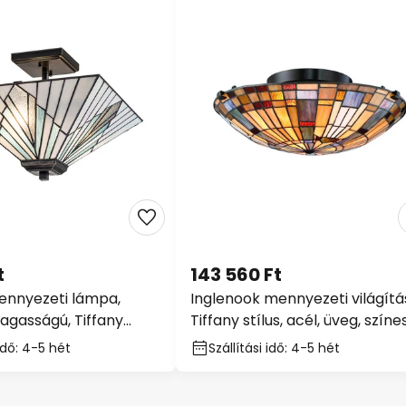
t
143 560 Ft
ennyezeti lámpa,
Inglenook mennyezeti világítá
magasságú, Tiffany
Tiffany stílus, acél, üveg, színe
 idő: 4-5 hét
Szállítási idő: 4-5 hét