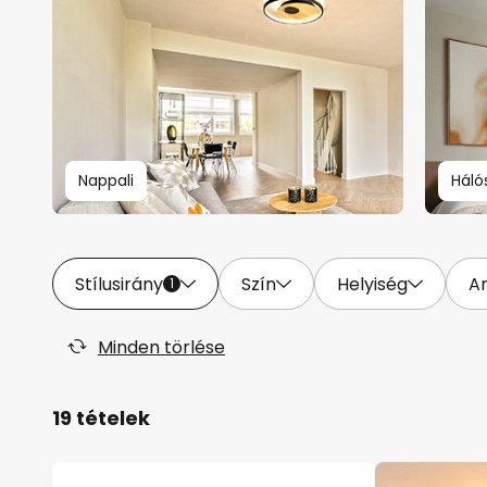
Nappali
Háló
Stílusirány
Szín
Helyiség
A
1
Minden törlése
19 tételek