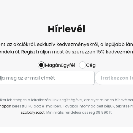
Hírlevél
ént az akciókról, exkluzív kedvezményekről, a legújabb lám
endekről. Regisztráljon most és szerezzen 15% kedvezmén
Magánügyfél
Cég
Iratkozzon f
ikor lehetséges a leiratkozási link segítségével, amelyet minden hírlevélb
űrlapon
keresztül küldött e-mailben. További információért kérjük, tekintse
szabályzatot
. Minimális rendelési összeg 39 990 ft.