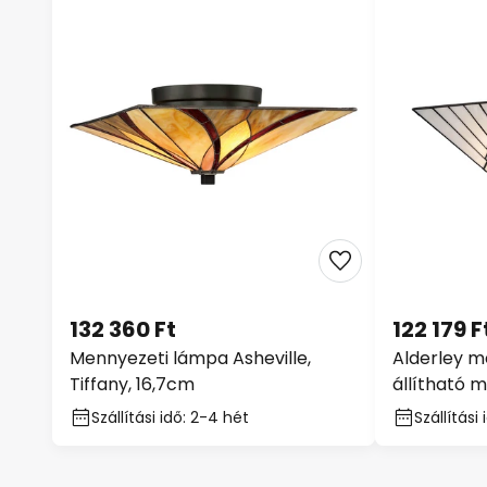
132 360 Ft
122 179 F
Mennyezeti lámpa Asheville,
Alderley m
Tiffany, 16,7cm
állítható 
stílusú
Szállítási idő: 2-4 hét
Szállítási