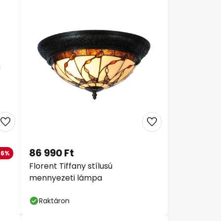
86 990 Ft
-6%
Florent Tiffany stílusú
mennyezeti lámpa
Raktáron