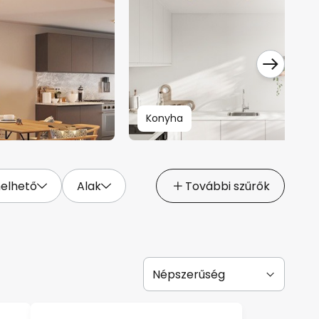
Konyha
elhető
Alak
További szűrők