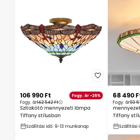
106 990 Ft
68 490 F
Fogy. ár -25%
Fogy. ár
142 542 Ft
Fogy. ár
93 6
Szitakötő mennyezeti lámpa
mennyezet
Tiffany stílusban
Tiffany stí
Szállítási idő: 9-13 munkanap
Szállítás