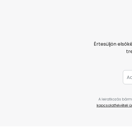
Értesüljön elsők
tr
A leiratkozás bárm
kapcsolatfelvételi 