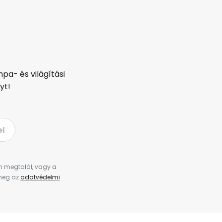
pa- és világítási
yt!
el
en megtalál, vagy a
 meg az
adatvédelmi