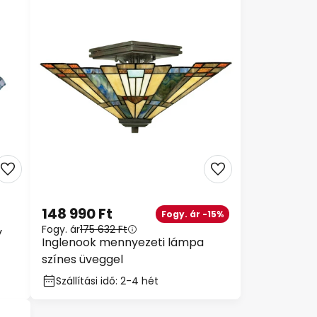
148 990 Ft
Fogy. ár -15%
Fogy. ár
175 632 Ft
y
Inglenook mennyezeti lámpa
színes üveggel
Szállítási idő: 2-4 hét