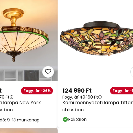
t
124 990 Ft
Fogy. ár -26%
Fogy. ár -
70 Ft
Fogy. ár
149 160 Ft
i lámpa New York
Kami mennyezeti lámpa Tiffa
lusban
stílusban
Raktáron
i idő: 9-13 munkanap