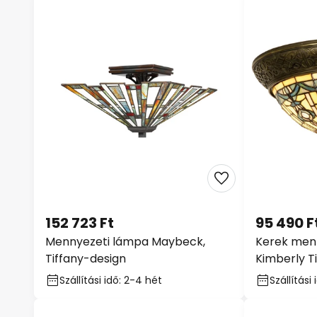
152 723 Ft
95 490 F
Mennyezeti lámpa Maybeck,
Kerek men
Tiffany-design
Kimberly Ti
Szállítási idő: 2-4 hét
Szállítási