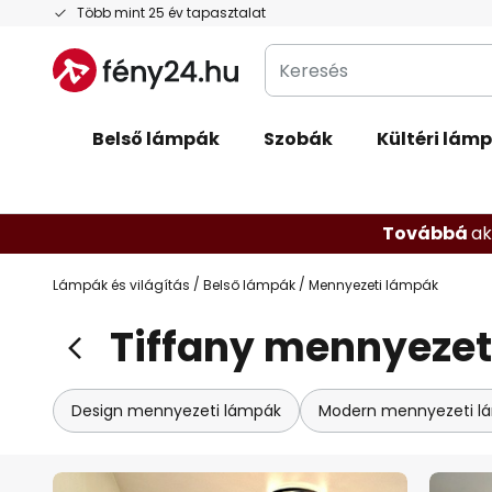
Ugrás
Több mint 25 év tapasztalat
a
Keresés
tartalomhoz
Belső lámpák
Szobák
Kültéri lám
Továbbá
ak
Lámpák és világítás
Belső lámpák
Mennyezeti lámpák
Tiffany mennyezet
Design mennyezeti lámpák
Modern mennyezeti l