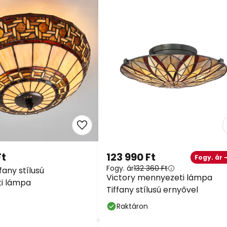
Ft
123 990 Ft
Fogy. ár 
Fogy. ár
132 360 Ft
fany stílusú
Victory mennyezeti lámpa
i lámpa
Tiffany stílusú ernyővel
Raktáron