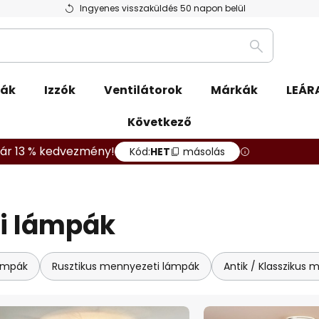
Ingyenes visszaküldés 50 napon belül
Keresés
pák
Izzók
Ventilátorok
Márkák
LEÁR
Következő
ár 13 % kedvezmény!
Kód:
HET
másolás
i lámpák
ámpák
Rusztikus mennyezeti lámpák
Antik / Klasszikus