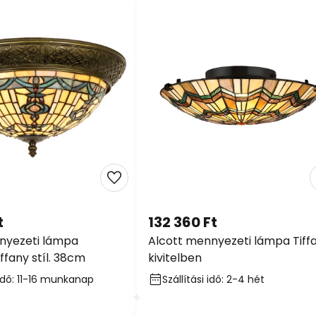
t
132 360 Ft
nyezeti lámpa
Alcott mennyezeti lámpa Tiff
ffany stíl. 38cm
kivitelben
 idő: 11-16 munkanap
Szállítási idő: 2-4 hét