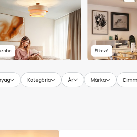
szoba
Étkező
nyag
Kategória
Ár
Márka
Dimm