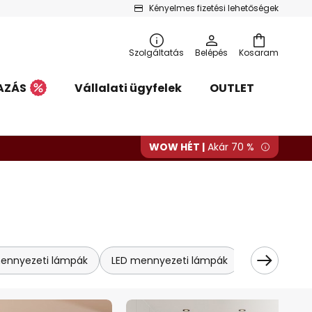
Kényelmes fizetési lehetőségek
Szolgáltatás
Belépés
Kosaram
AZÁS
Vállalati ügyfelek
OUTLET
WOW HÉT |
Akár 70 %
 mennyezeti lámpák
LED mennyezeti lámpák
LED panel