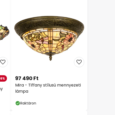
97 490 Ft
16%
Mira - Tiffany stílusú mennyezeti
ny
lámpa
Raktáron