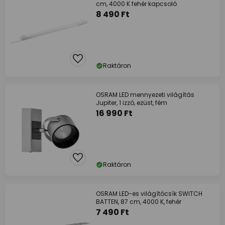
cm, 4000 K fehér kapcsoló
8 490 Ft
Raktáron
OSRAM LED mennyezeti világítás
Jupiter, 1 izzó, ezüst, fém
16 990 Ft
Raktáron
OSRAM LED-es világítócsík SWITCH
BATTEN, 87 cm, 4000 K, fehér
7 490 Ft