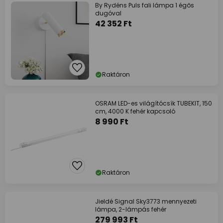
By Rydéns Puls fali lámpa 1 égős
dugóval
42 352 Ft
Raktáron
OSRAM LED-es világítócsík TUBEKIT, 150
cm, 4000 K fehér kapcsoló
8 990 Ft
Raktáron
Jieldé Signal Sky3773 mennyezeti
lámpa, 2-lámpás fehér
279 993 Ft