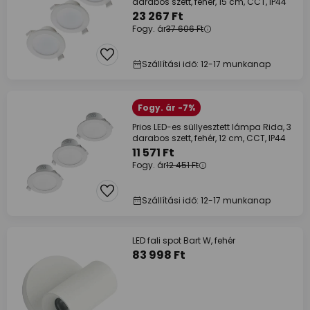
darabos szett, fehér, 15 cm, CCT, IP44
23 267 Ft
Fogy. ár
37 606 Ft
Szállítási idő: 12-17 munkanap
Fogy. ár -7%
Prios LED-es süllyesztett lámpa Rida, 3
darabos szett, fehér, 12 cm, CCT, IP44
11 571 Ft
Fogy. ár
12 451 Ft
Szállítási idő: 12-17 munkanap
LED fali spot Bart W, fehér
83 998 Ft