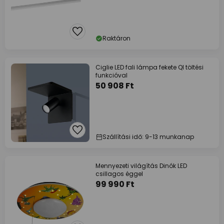
Raktáron
Ciglie LED fali lámpa fekete QI töltési
funkcióval
50 908 Ft
Szállítási idő: 9-13 munkanap
Mennyezeti világítás Dinók LED
csillagos éggel
99 990 Ft