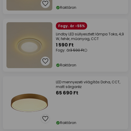
Raktáron
Fogy. ár -55%
Lindby LED süllyesztett lámpa Toka, 4,9
W, fehér, műanyag, CCT
1 590 Ft
Fogy. ár
3 590 Ft
Raktáron
LED mennyezeti világítás Doha, CCT,
matt sárgaréz
65 690 Ft
Raktáron