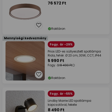
76 572 Ft
Raktáron
Mennyiségi kedvezmény
Fogy. ár -29%
Prios LED-es süllyesztett spotlámpa
Rida, fehér. Ø 23 cm, 30W, CCT, IP44
5 990 Ft
Fogy. ár
8 490 Ft
Raktáron
Fogy. ár -55%
Lindby Marrie LED spotlámpa
kapcsolóval, fekete
8 490 Ft