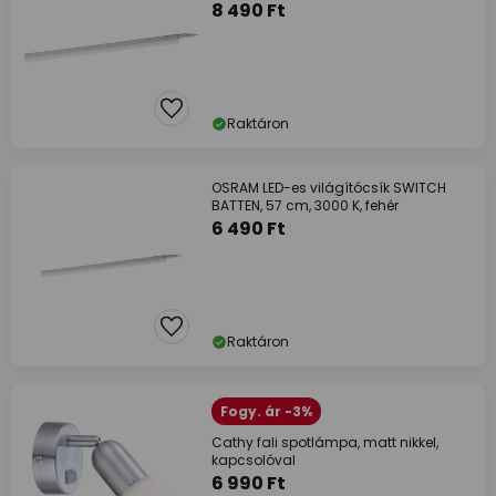
8 490 Ft
Raktáron
OSRAM LED-es világítócsík SWITCH
BATTEN, 57 cm, 3000 K, fehér
6 490 Ft
Raktáron
Fogy. ár -3%
Cathy fali spotlámpa, matt nikkel,
kapcsolóval
6 990 Ft