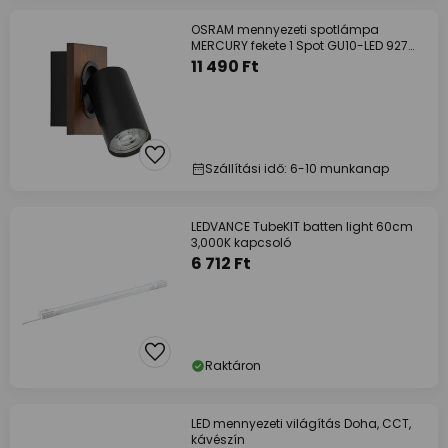
OSRAM mennyezeti spotlámpa
MERCURY fekete 1 Spot GU10-LED 927
dimmelhető
11 490 Ft
Szállítási idő: 6-10 munkanap
LEDVANCE TubeKIT batten light 60cm
3,000K kapcsoló
6 712 Ft
Raktáron
LED mennyezeti világítás Doha, CCT,
kávészín