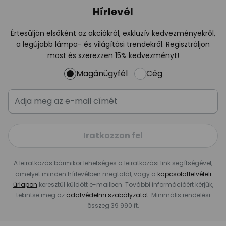
Hírlevél
Értesüljön elsőként az akciókról, exkluzív kedvezményekről,
a legújabb lámpa- és világítási trendekről. Regisztráljon
most és szerezzen 15% kedvezményt!
Magánügyfél
Cég
Iratkozzon fel
A leiratkozás bármikor lehetséges a leiratkozási link segítségével,
amelyet minden hírlevélben megtalál, vagy a
kapcsolatfelvételi
űrlapon
keresztül küldött e-mailben. További információért kérjük,
tekintse meg az
adatvédelmi szabályzatot
. Minimális rendelési
összeg 39 990 ft.