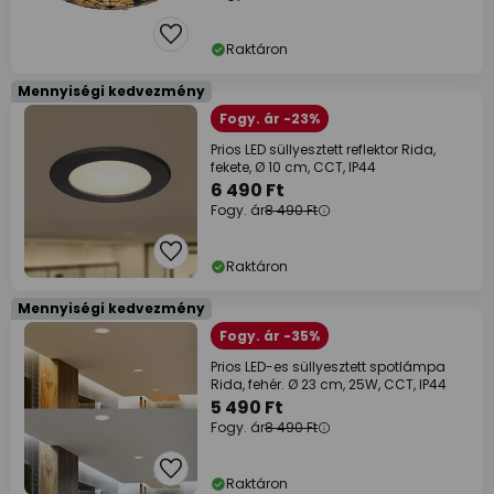
Raktáron
Mennyiségi kedvezmény
Fogy. ár -23%
Prios LED süllyesztett reflektor Rida,
fekete, Ø 10 cm, CCT, IP44
6 490 Ft
Fogy. ár
8 490 Ft
Raktáron
Mennyiségi kedvezmény
Fogy. ár -35%
Prios LED-es süllyesztett spotlámpa
Rida, fehér. Ø 23 cm, 25W, CCT, IP44
5 490 Ft
Fogy. ár
8 490 Ft
Raktáron