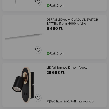
Raktáron
OSRAM LED-es világítócsík SWITCH
BATTEN, 31 cm, 4000 K, fehér
6 490 Ft
Raktáron
LED fali lámpa Kimon, fekete
25 663 Ft
Szállítási idő: 7-11 munkanap