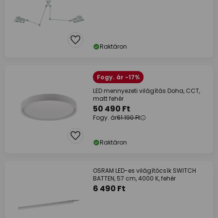
Raktáron
Fogy. ár -17%
LED mennyezeti világítás Doha, CCT,
matt fehér
50 490 Ft
Fogy. ár
61 190 Ft
Raktáron
OSRAM LED-es világítócsík SWITCH
BATTEN, 57 cm, 4000 K, fehér
6 490 Ft