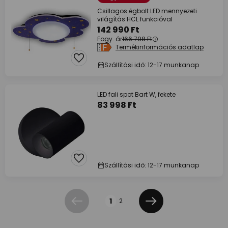
Csillagos égbolt LED mennyezeti
világítás HCL funkcióval
142 990 Ft
Fogy. ár
166 798 Ft
Termékinformációs adatlap
Szállítási idő: 12-17 munkanap
LED fali spot Bart W, fekete
83 998 Ft
Szállítási idő: 12-17 munkanap
Oldal
1
2
Előző
Következő