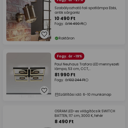
Szabályozható fali spotlámpa Ebbi,
antik sárgaréz
10 490 Ft
Fogy. ár
14 490 Ft
Raktáron
Fogy. ár -19%
Paul Neuhaus Traforo LED mennyezeti
lámpa, 53 cm, CCT,
fényerőszabályzóval,
81 990 Ft
Fogy. ár
102 244 Ft
Szállítási idő: 6-10 munkanap
OSRAM LED-es világítócsík SWITCH
BATTEN, 117 cm, 3000 K, fehér
8 490 Ft