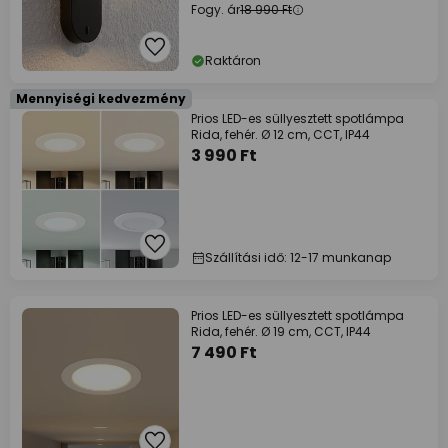
Fogy. ár
18 990 Ft
Raktáron
Mennyiségi kedvezmény
Prios LED-es süllyesztett spotlámpa
Rida, fehér. Ø 12 cm, CCT, IP44
3 990 Ft
Szállítási idő: 12-17 munkanap
Prios LED-es süllyesztett spotlámpa
Rida, fehér. Ø 19 cm, CCT, IP44
7 490 Ft