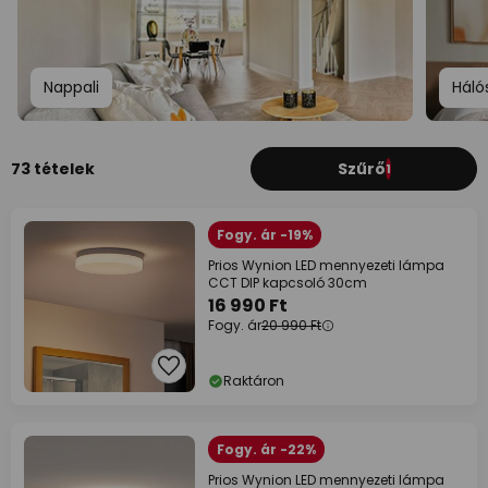
Nappali
Háló
73 tételek
Szűrő
1
Fogy. ár -19%
Prios Wynion LED mennyezeti lámpa
CCT DIP kapcsoló 30cm
16 990 Ft
Fogy. ár
20 990 Ft
Raktáron
Fogy. ár -22%
Prios Wynion LED mennyezeti lámpa