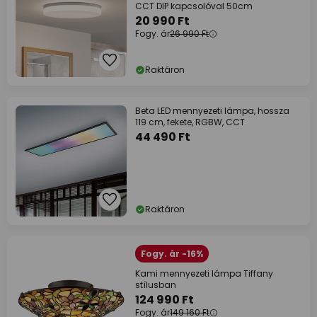
CCT DIP kapcsolóval 50cm
20 990 Ft
Fogy. ár
26 990 Ft
Raktáron
Beta LED mennyezeti lámpa, hossza
119 cm, fekete, RGBW, CCT
44 490 Ft
Raktáron
Fogy. ár -16%
Kami mennyezeti lámpa Tiffany
stílusban
124 990 Ft
Fogy. ár
149 160 Ft