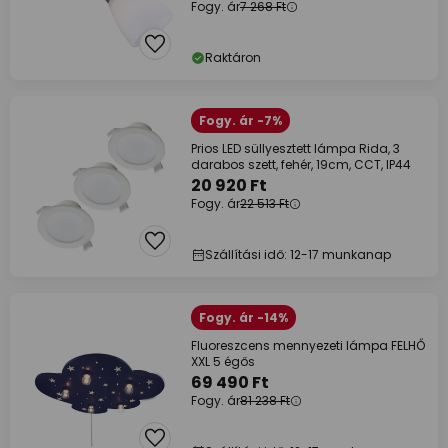
Fogy. ár
7 268 Ft
Raktáron
Fogy. ár -7%
Prios LED süllyesztett lámpa Rida, 3
darabos szett, fehér, 19cm, CCT, IP44
20 920 Ft
Fogy. ár
22 513 Ft
Szállítási idő: 12-17 munkanap
Fogy. ár -14%
Fluoreszcens mennyezeti lámpa FELHŐ
XXL 5 égős
69 490 Ft
Fogy. ár
81 238 Ft