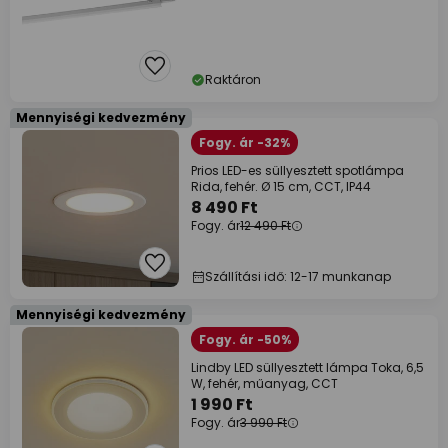
Raktáron
Mennyiségi kedvezmény
Fogy. ár -32%
Prios LED-es süllyesztett spotlámpa
Rida, fehér. Ø 15 cm, CCT, IP44
8 490 Ft
Fogy. ár
12 490 Ft
Szállítási idő: 12-17 munkanap
Mennyiségi kedvezmény
Fogy. ár -50%
Lindby LED süllyesztett lámpa Toka, 6,5
W, fehér, műanyag, CCT
1 990 Ft
Fogy. ár
3 990 Ft