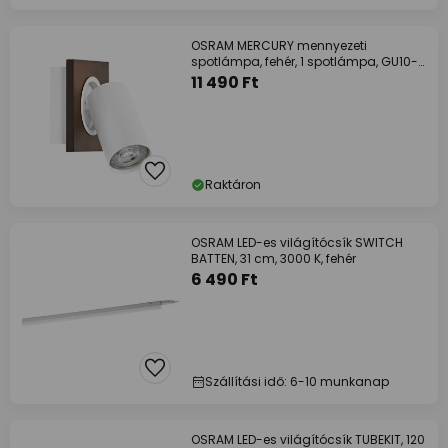
OSRAM MERCURY mennyezeti
spotlámpa, fehér, 1 spotlámpa, GU10-
LED 927 dimmelhető
11 490 Ft
Raktáron
OSRAM LED-es világítócsík SWITCH
BATTEN, 31 cm, 3000 K, fehér
6 490 Ft
Szállítási idő: 6-10 munkanap
OSRAM LED-es világítócsík TUBEKIT, 120