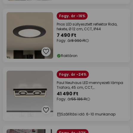
Fogy. ár -16%
Prios LED süllyesztett reflektor Rida,
fekete, Ø 12 cm, CCT, IP44
7 490 Ft
Fogy. ár
8 990 Ft
Raktáron
Fogy. ár -24%
Paul Neuhaus LED mennyezeti lámpa
Traforo, 45 cm, CCT,
fényerőszabályzóval,
41 490 Ft
Fogy. ár
55 186 Ft
Szállítási idő: 6-10 munkanap
Fogy. ár -27%