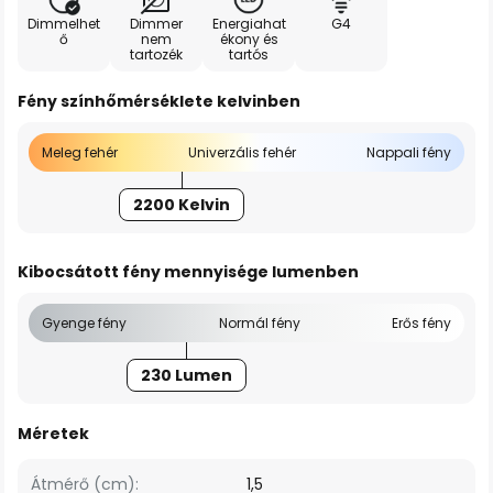
Dimmelhet
Dimmer
Energiahat
G4
ő
nem
ékony és
tartozék
tartós
Fény színhőmérséklete kelvinben
Meleg fehér
Univerzális fehér
Nappali fény
2200 Kelvin
Kibocsátott fény mennyisége lumenben
Gyenge fény
Normál fény
Erős fény
230 Lumen
Méretek
Átmérő (cm):
1,5