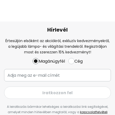
Hírlevél
Értesüljön elsőként az akciókról, exkluzív kedvezményekről,
a legújabb lámpa- és világítási trendekről. Regisztráljon
most és szerezzen 15% kedvezményt!
Magánügyfél
Cég
Iratkozzon fel
A leiratkozás bármikor lehetséges a leiratkozási link segítségével,
amelyet minden hírlevélben megtalál, vagy a
kapcsolatfelvételi