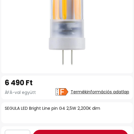
Ugrás
6 490 Ft
a
képgaléria
Termékinformációs adatlap
ÁFÁ-val együtt
elejére
SEGULA LED Bright Line pin G4 2,5W 2,200K dim