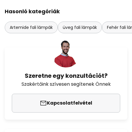
Hasonló kategóriák
Artemide fali lámpák
üveg fali lámpák
Fehér fali l
Szeretne egy konzultációt?
Szakértőink szívesen segítenek Önnek
Kapcsolatfelvétel