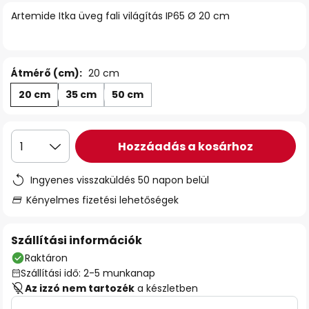
Artemide Itka üveg fali világítás IP65 Ø 20 cm
Átmérő (cm):
20 cm
20 cm
35 cm
50 cm
Hozzáadás a kosárhoz
1
Ingyenes visszaküldés 50 napon belül
Kényelmes fizetési lehetőségek
Szállítási információk
Raktáron
Szállítási idő: 2-5 munkanap
Az izzó nem tartozék
a készletben