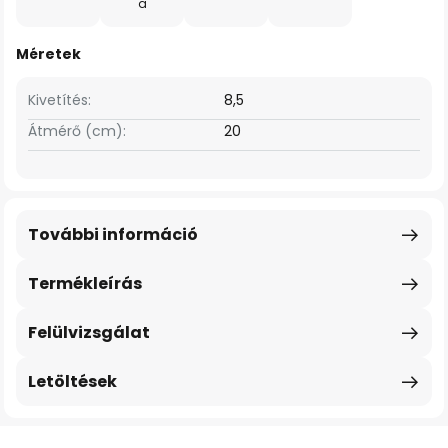
a
Méretek
Kivetítés:
8,5
Átmérő (cm):
20
További információ
Termékleírás
Felülvizsgálat
Letöltések