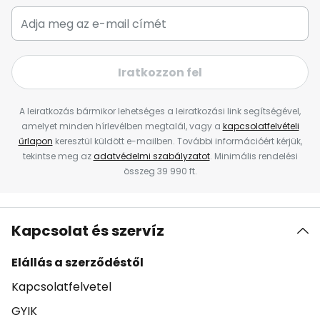
Iratkozzon fel
A leiratkozás bármikor lehetséges a leiratkozási link segítségével,
amelyet minden hírlevélben megtalál, vagy a
kapcsolatfelvételi
űrlapon
keresztül küldött e-mailben. További információért kérjük,
tekintse meg az
adatvédelmi szabályzatot
. Minimális rendelési
összeg 39 990 ft.
Kapcsolat és szervíz
Elállás a szerződéstől
Kapcsolatfelvetel
GYIK