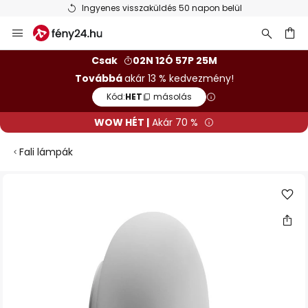
Ingyenes visszaküldés 50 napon belül
Ugrás
a
tartalomhoz
sés
Csak
02N 12Ó 57P 24M
Továbbá
akár 13 % kedvezmény!
Kód:
HET
másolás
WOW HÉT |
Akár 70 %
Fali lámpák
Ugrás
a
képgaléria
végére