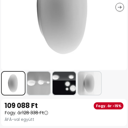
Ugrás
109 088 Ft
Fogy. ár -15%
a
Fogy. ár
128 338 Ft
képgaléria
ÁFÁ-val együtt
elejére