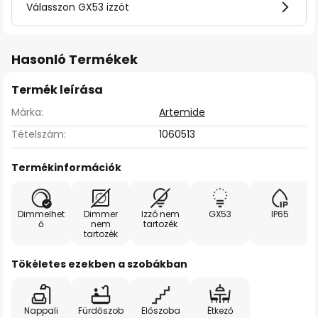
Válasszon GX53 izzót
Hasonló Termékek
Termék leírása
Márka:
Artemide
Tételszám:
1060513
Termékinformációk
Dimmelhet
Dimmer
Izzó nem
GX53
IP65
ő
nem
tartozék
tartozék
Tökéletes ezekben a szobákban
Nappali
Fürdőszob
Előszoba
Étkező