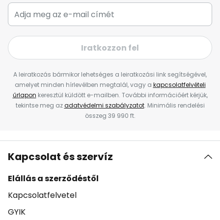
Iratkozzon fel
A leiratkozás bármikor lehetséges a leiratkozási link segítségével,
amelyet minden hírlevélben megtalál, vagy a
kapcsolatfelvételi
űrlapon
keresztül küldött e-mailben. További információért kérjük,
tekintse meg az
adatvédelmi szabályzatot
. Minimális rendelési
összeg 39 990 ft.
Kapcsolat és szervíz
Elállás a szerződéstől
Kapcsolatfelvetel
GYIK