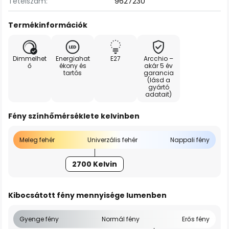
Tételszám:
9627230
Termékinformációk
Dimmelhet
Energiahat
E27
Arcchio –
ő
ékony és
akár 5 év
tartós
garancia
(lásd a
gyártó
adatait)
Fény színhőmérséklete kelvinben
Meleg fehér
Univerzális fehér
Nappali fény
2700 Kelvin
Kibocsátott fény mennyisége lumenben
Gyenge fény
Normál fény
Erős fény