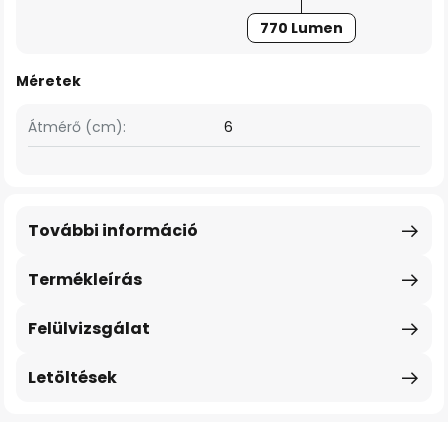
770 Lumen
Méretek
Átmérő (cm):
6
További információ
Termékleírás
Felülvizsgálat
Letöltések