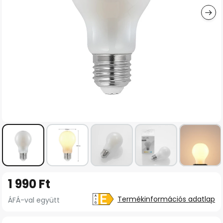
Ugrás
1 990 Ft
a
képgaléria
Termékinformációs adatlap
ÁFÁ-val együtt
elejére