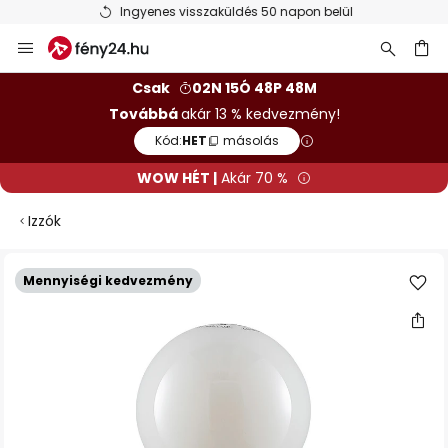
Ingyenes visszaküldés 50 napon belül
Ugrás
a
tartalomhoz
sés
Csak
02N 15Ó 48P 48M
Továbbá
akár 13 % kedvezmény!
Kód:
HET
másolás
WOW HÉT |
Akár 70 %
Izzók
Ugrás
Mennyiségi kedvezmény
a
képgaléria
végére