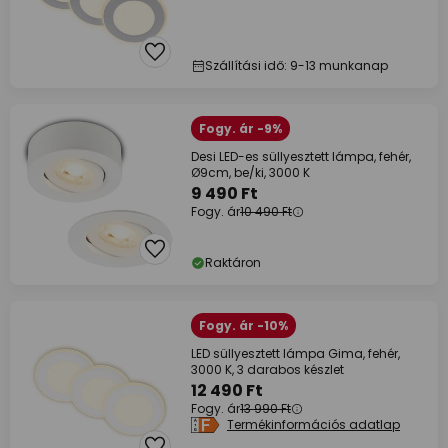
Szállítási idő: 9-13 munkanap
Fogy. ár -9%
Desi LED-es süllyesztett lámpa, fehér,
Ø9cm, be/ki, 3000 K
9 490 Ft
Fogy. ár
10 490 Ft
Raktáron
Fogy. ár -10%
LED süllyesztett lámpa Gima, fehér,
3000 K, 3 darabos készlet
12 490 Ft
Fogy. ár
13 990 Ft
Termékinformációs adatlap