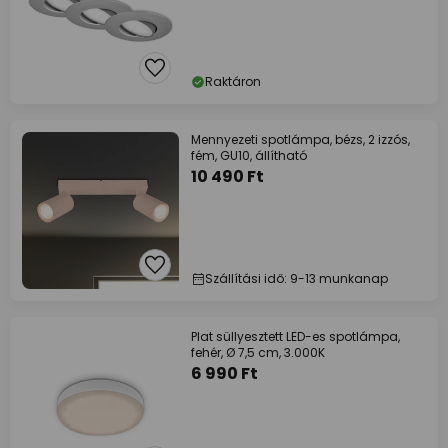
Raktáron
Mennyezeti spotlámpa, bézs, 2 izzós,
fém, GU10, állítható
10 490 Ft
Szállítási idő: 9-13 munkanap
Plat süllyesztett LED-es spotlámpa,
fehér, Ø 7,5 cm, 3.000K
6 990 Ft