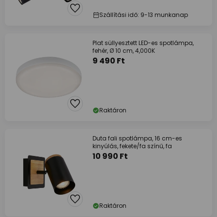
Szállítási idő: 9-13 munkanap
Plat süllyesztett LED-es spotlámpa,
fehér, Ø 10 cm, 4,000K
9 490 Ft
Raktáron
Duta fali spotlámpa, 16 cm-es
kinyúlás, fekete/fa színű, fa
10 990 Ft
Raktáron