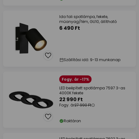
Ida fali spotlámpa, fekete,
műanyag/fém, GU10, állítható
6 490 Ft
Szállítási idő: 9-13 munkanap
Fogy. ár -17%
LED beépített spotlámpa 7597 3-as
4000K fekete
22 990 Ft
Fogy. ár
27 990 Ft
Raktáron
LED beépített spotlámpa 7602 3-as