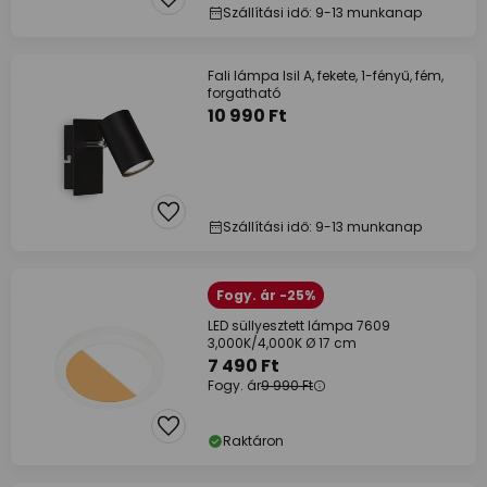
Szállítási idő: 9-13 munkanap
Fali lámpa Isil A, fekete, 1-fényű, fém,
forgatható
10 990 Ft
Szállítási idő: 9-13 munkanap
Fogy. ár -25%
LED süllyesztett lámpa 7609
3,000K/4,000K Ø 17 cm
7 490 Ft
Fogy. ár
9 990 Ft
Raktáron