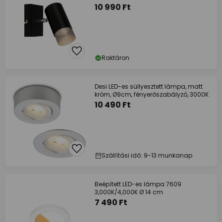
10 990 Ft
Raktáron
Desi LED-es süllyesztett lámpa, matt
króm, Ø9cm, fényerőszabályzó, 3000K
10 490 Ft
Szállítási idő: 9-13 munkanap
Beépített LED-es lámpa 7609
3,000K/4,000K Ø 14 cm
7 490 Ft