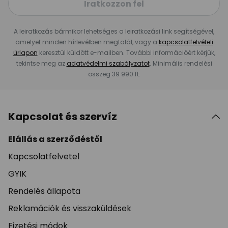
Iratkozzon fel
A leiratkozás bármikor lehetséges a leiratkozási link segítségével,
amelyet minden hírlevélben megtalál, vagy a
kapcsolatfelvételi
űrlapon
keresztül küldött e-mailben. További információért kérjük,
tekintse meg az
adatvédelmi szabályzatot
. Minimális rendelési
összeg 39 990 ft.
Kapcsolat és szervíz
Elállás a szerződéstől
Kapcsolatfelvetel
GYIK
Rendelés állapota
Reklamációk és visszaküldések
Fizetési módok