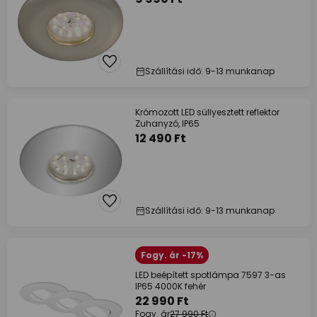
Szállítási idő: 9-13 munkanap
Krómozott LED süllyesztett reflektor
Zuhanyzó, IP65
12 490 Ft
Szállítási idő: 9-13 munkanap
Fogy. ár -17%
LED beépített spotlámpa 7597 3-as
IP65 4000K fehér
22 990 Ft
Fogy. ár
27 990 Ft