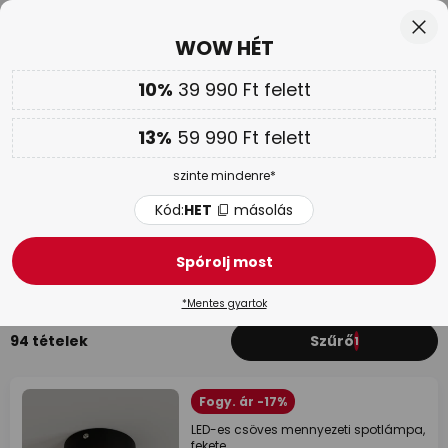
Ingyenes visszaküldés 50 napon belül
Ugrás
Bez
WOW HÉT
a
tartalomhoz
sés
10%
39 990 Ft felett
Csak
00N 09Ó 15P 38M
Továbbá
akár 13 % kedvezmény!
13%
59 990 Ft felett
Kód:
HET
másolás
szinte mindenre*
WOW HÉT |
Akár 70 %
Kód:
HET
másolás
Briloner spotlámpák
Spórolj most
Ledes spotlámpák
Beépíthető lámpák 230V
Beépít
*Mentes gyartok
94 tételek
Szűrő
1
Fogy. ár -17%
LED-es csöves mennyezeti spotlámpa,
fekete