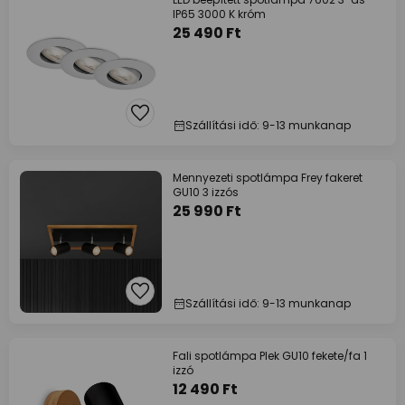
IP65 3000 K króm
25 490 Ft
Szállítási idő: 9-13 munkanap
Mennyezeti spotlámpa Frey fakeret
GU10 3 izzós
25 990 Ft
Szállítási idő: 9-13 munkanap
Fali spotlámpa Plek GU10 fekete/fa 1
izzó
12 490 Ft