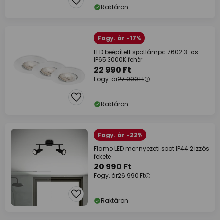
Raktáron
Fogy. ár -17%
LED beépített spotlámpa 7602 3-as
IP65 3000K fehér
22 990 Ft
Fogy. ár
27 990 Ft
Raktáron
Fogy. ár -22%
Flamo LED mennyezeti spot IP44 2 izzós
fekete
20 990 Ft
Fogy. ár
26 990 Ft
Raktáron