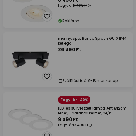
Fogy. ár
11 490 Ft
Raktáron
menny. spot Banyo Splash GU10 IP44
két égő
26 490 Ft
Szállítási idő: 9-13 munkanap
Fogy. ár -29%
LED-es süllyesztett lámpa Jeft, Ø12cm,
fehér, 3 darabos készlet, be/ki,
9 490 Ft
Fogy. ár
13 490 Ft