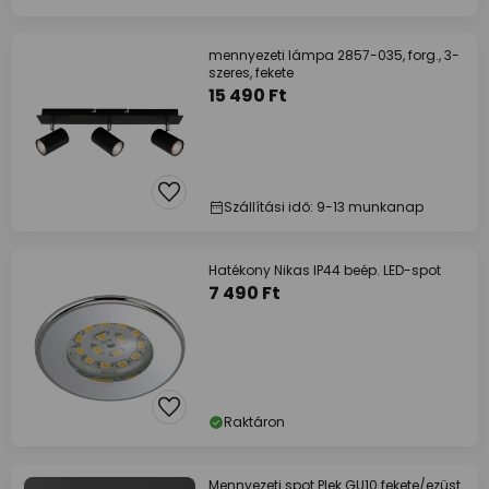
mennyezeti lámpa 2857-035, forg., 3-
szeres, fekete
15 490 Ft
Szállítási idő: 9-13 munkanap
Hatékony Nikas IP44 beép. LED-spot
7 490 Ft
Raktáron
Mennyezeti spot Plek GU10 fekete/ezüst