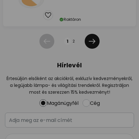
Raktáron
Oldal
1
2
Előző
Következő
Hírlevél
Értesüljön elsőként az akciókról, exkluzív kedvezményekről,
a legújabb lámpa- és világítási trendekről. Regisztráljon
most és szerezzen 15% kedvezményt!
Magánügyfél
Cég