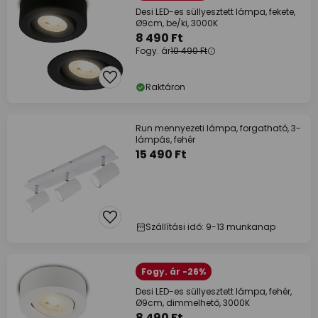
Desi LED-es süllyesztett lámpa, fekete,
Ø9cm, be/ki, 3000K
8 490 Ft
Fogy. ár
10 490 Ft
Raktáron
Run mennyezeti lámpa, forgatható, 3-
lámpás, fehér
15 490 Ft
Szállítási idő: 9-13 munkanap
Fogy. ár -26%
Desi LED-es süllyesztett lámpa, fehér,
Ø9cm, dimmelhető, 3000K
8 490 Ft