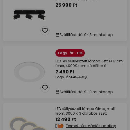
25 990 Ft
Szállítási idő: 9-13 munkanap
Fogy. ár -11%
LED-es süllyesztett lámpa Jeft, Ø 17 cm,
fehér, 4000K, nem sötétíthető
7 490 Ft
Fogy. ár
8 490 Ft
Szállítási idő: 9-13 munkanap
LED süllyesztett lámpa Gima, matt
króm, 3000 K, 3 darabos szett
12 490 Ft
Termékinformációs adatlap