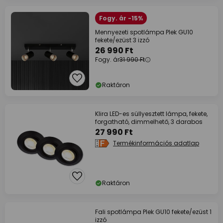
Fogy. ár -15%
Mennyezeti spotlámpa Plek GU10
fekete/ezüst 3 izzó
26 990 Ft
Fogy. ár
31 990 Ft
Raktáron
Klira LED-es süllyesztett lámpa, fekete,
forgatható, dimmelhető, 3 darabos
27 990 Ft
Termékinformációs adatlap
Raktáron
Fali spotlámpa Plek GU10 fekete/ezüst 1
izzó