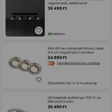
négylámpás, fekete/ezüst
36 490 Ft
Raktáron
Klira LED-es süllyesztett lámpa, nikkel,
Ø 9 cm, forgatható, 3 darabos
24 990 Ft
Termékinformációs adatlap
Szállítási idő: 9-13 munkanap
LED beépített spotlámpa 7597 3-as
IP65 4000 K króm
25 490 Ft