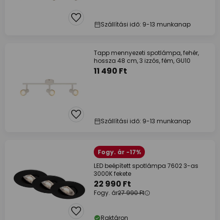
Szállítási idő: 9-13 munkanap
Tapp mennyezeti spotlámpa, fehér,
hossza 48 cm, 3 izzós, fém, GU10
11 490 Ft
Szállítási idő: 9-13 munkanap
Fogy. ár -17%
LED beépített spotlámpa 7602 3-as
3000K fekete
22 990 Ft
Fogy. ár
27 990 Ft
Raktáron