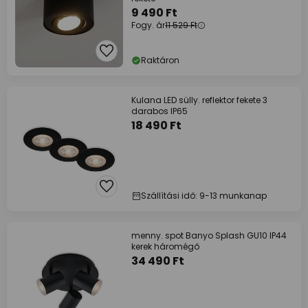
9 490 Ft
Fogy. ár
11 529 Ft
Raktáron
Kulana LED sülly. reflektor fekete 3
darabos IP65
18 490 Ft
Szállítási idő: 9-13 munkanap
menny. spot Banyo Splash GU10 IP44
kerek háromégő
34 490 Ft