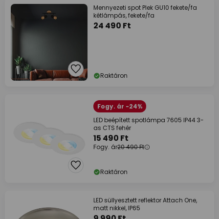
Mennyezeti spot Plek GU10 fekete/fa
kétlámpás, fekete/fa
24 490 Ft
Raktáron
Fogy. ár -24%
LED beépített spotlámpa 7605 IP44 3-
as CTS fehér
15 490 Ft
Fogy. ár
20 490 Ft
Raktáron
LED süllyesztett reflektor Attach One,
matt nikkel, IP65
9 990 Ft