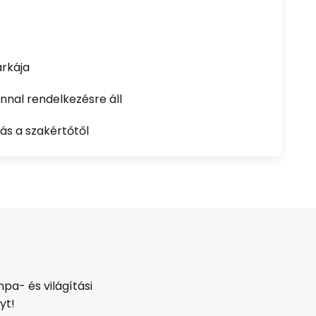
rkája
nal rendelkezésre áll
ás a szakértőtől
pa- és világítási
yt!