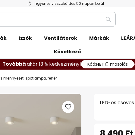
Ingyenes visszaküldés 50 napon belül
Keresés
pák
Izzók
Ventilátorok
Márkák
LEÁR
Következő
Továbbá
akár 13 % kedvezmény!
Kód:
HET
másolás
s mennyezeti spotlámpa, fehér
LED-es csöves
8 490 Ft