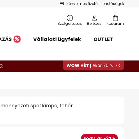
Kényelmes fizetési lehetőségek
Szolgáltatás
Belépés
Kosaram
AZÁS
Vállalati ügyfelek
OUTLET
WOW HÉT |
Akár 70 %
 mennyezeti spotlámpa, fehér
Fogy. ár -32%