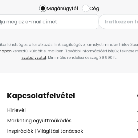
Magánügyfél
Cég
Iratkozzon f
ikor lehetséges a leiratkozási link segítségével, amelyet minden hírlevélb
űrlapon
keresztül küldött e-mailben. További információért kérjük, tekintse
szabályzatot
. Minimális rendelési összeg 39 990 ft.
Kapcsolatfelvétel
Hírlevél
Marketing együttműködés
Inspirációk
|
Világítási tanácsok