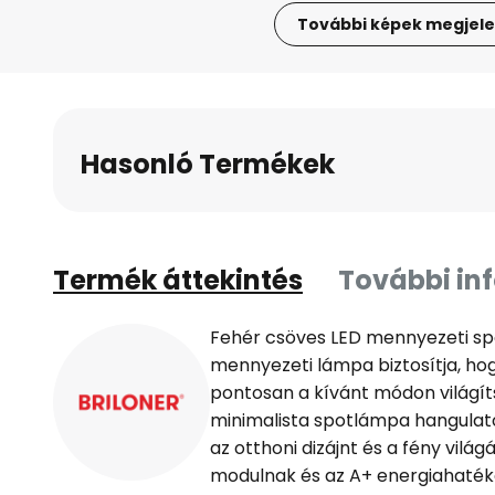
További képek megjele
Ugrás
a
képgaléria
elejére
Hasonló Termékek
Termék áttekintés
További in
Fehér csöves LED mennyezeti s
mennyezeti lámpa biztosítja, hog
pontosan a kívánt módon világít
minimalista spotlámpa hangulato
az otthoni dizájnt és a fény világ
modulnak és az A+ energiahaték