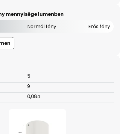
ény mennyisége lumenben
Normál fény
Erős fény
umen
5
9
0,084