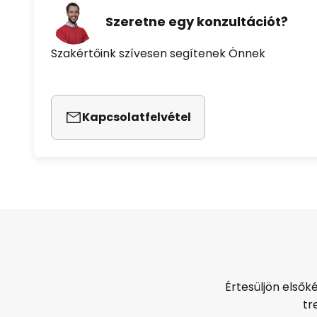
Szeretne egy konzultációt?
Szakértőink szívesen segítenek Önnek
Kapcsolatfelvétel
Értesüljön elsők
tr