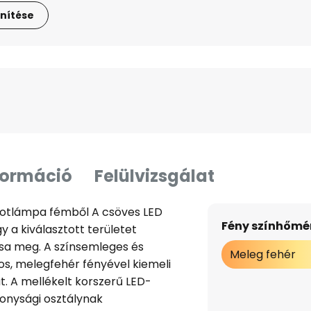
nítése
formáció
Felülvizsgálat
potlámpa fémből A csöves LED
Fény színhőmér
y a kiválasztott területet
sa meg. A színsemleges és
Meleg fehér
s, melegfehér fényével kiemeli
át. A mellékelt korszerű LED-
onysági osztálynak