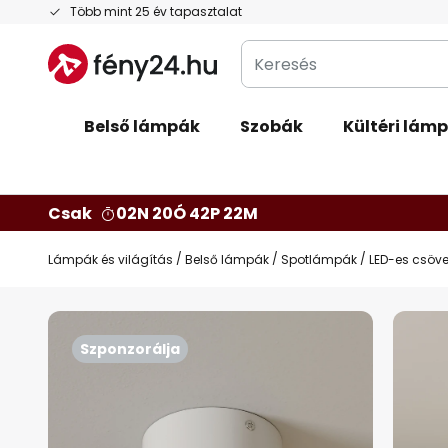
Ugrás
Több mint 25 év tapasztalat
a
Keresés
tartalomhoz
Belső lámpák
Szobák
Kültéri lám
Csak
02N 20Ó 42P 21M
Lámpák és világítás
Belső lámpák
Spotlámpák
LED-es csöve
Ugrás
a
Szponzorálja
képgaléria
végére