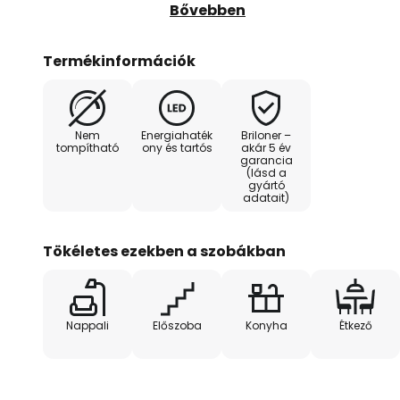
köszönhetően a LED mennyezeti 
Bővebben
energiatakarékos megvilágítást b
felülvilágító lapos és kerek. A f
Termékinformációk
gyűrűbe van beépítve. Ez lehetőv
beállítását. A klasszikus format
funkcionális tulajdonságai miatt 
Nem
Energiahaték
Briloner –
sokféle felhasználási területre a
tompítható
ony és tartós
akár 5 év
garancia
(lásd a
gyártó
adatait)
Tökéletes ezekben a szobákban
Nappali
Előszoba
Konyha
Étkező