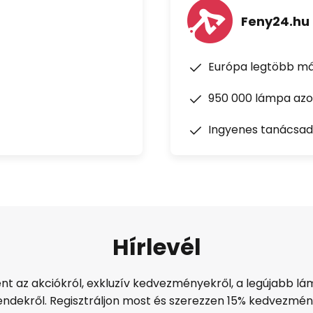
Feny24.hu
Európa legtöbb má
950 000 lámpa azon
Ingyenes tanácsad
Hírlevél
ént az akciókról, exkluzív kedvezményekről, a legújabb lám
endekről. Regisztráljon most és szerezzen 15% kedvezmén