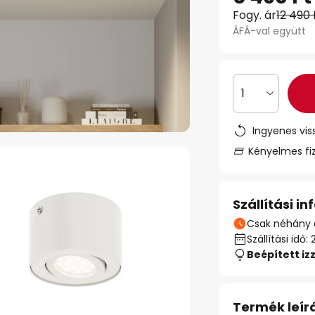
Fogy. ár
12 490 
ÁFÁ-val együtt
1
Ingyenes vis
Kényelmes fi
Szállítási i
Csak néhány 
Szállítási id
Beépített iz
Termék leír