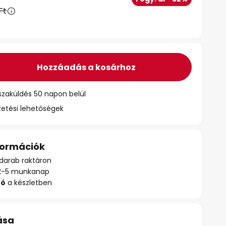
Ft
Hozzáadás a kosárhoz
szaküldés 50 napon belül
zetési lehetőségek
nformációk
darab raktáron
ő: 2-5 munkanap
zó
a készletben
ása