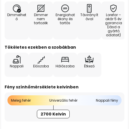
Dimmelhet
Dimmer
Energiahat
Távirányít
Lorefar –
ő
nem
ékony és
óval
akár 5 év
tartozék
tartós
garancia
(lásd a
gyártó
adatait)
Tökéletes ezekben a szobákban
Nappali
Előszoba
Hálószoba
Étkező
Fény színhőmérséklete kelvinben
Meleg fehér
Univerzális fehér
Nappali fény
2700 Kelvin