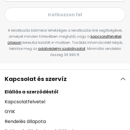
Iratkozzon fel
A leiratkozás bármikor lehetséges a leiratkozási link segítségével,
amelyet minden hírlevélben megtalál, vagy a
kapcsolatfelvételi
űrlapon
keresztül küldött e-mailben. További információért kérjük,
tekintse meg az
adatvédelmi szabályzatot
. Minimális rendelési
összeg 39 990 ft.
Kapcsolat és szervíz
Elállás a szerződéstől
Kapcsolatfelvetel
GYIK
Rendelés állapota