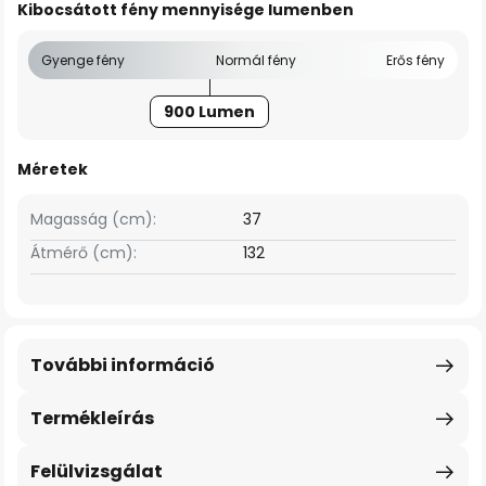
Kibocsátott fény mennyisége lumenben
Gyenge fény
Normál fény
Erős fény
900 Lumen
Méretek
Magasság (cm):
37
Átmérő (cm):
132
További információ
Termékleírás
Felülvizsgálat