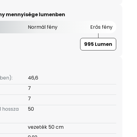
ény mennyisége lumenben
Normál fény
Erős fény
995 Lumen
ben):
46,6
7
7
l hossza
50
vezeték 50 cm