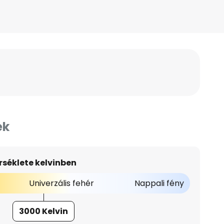
ek
séklete kelvinben
Univerzális fehér
Nappali fény
3000 Kelvin