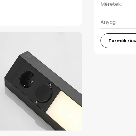
Méretek:
Anyag:
Termék rész