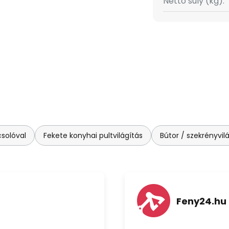
Nettó súly (kg):
csolóval
Fekete konyhai pultvilágítás
Bútor / szekrényvil
Feny24.hu