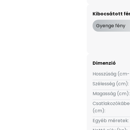
emet gyönyörködtető
stnek. A Mitari különlegessége
Kibocsátott f
közök töltésére használható, és
 munkaterületen. A melegfehér
Gyenge fény
tást biztosítanak, és kellemes
latosan elterül az alatta lévő
Dimenzió
Hosszúság (cm-
Szélesség (cm):
Magasság (cm):
Csatlakozókábe
(cm):
Egyéb méretek: