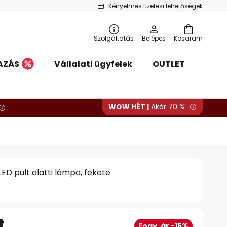
Kényelmes fizetési lehetőségek
Szolgáltatás
Belépés
Kosaram
AZÁS
Vállalati ügyfelek
OUTLET
WOW HÉT |
Akár 70 %
LED pult alatti lámpa, fekete
t
Fogy. ár -16%