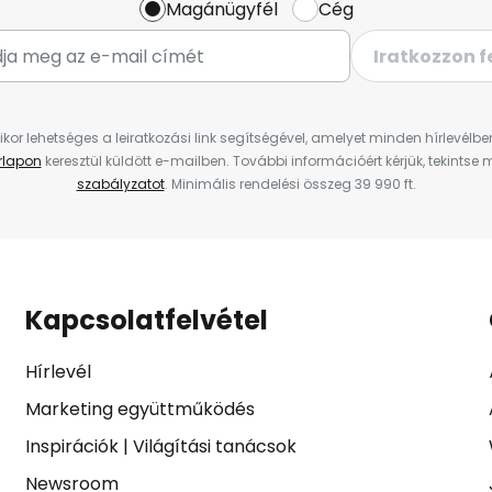
Magánügyfél
Cég
Iratkozzon f
ikor lehetséges a leiratkozási link segítségével, amelyet minden hírlevélb
űrlapon
keresztül küldött e-mailben. További információért kérjük, tekintse
szabályzatot
. Minimális rendelési összeg 39 990 ft.
Kapcsolatfelvétel
Hírlevél
Marketing együttműködés
Inspirációk
|
Világítási tanácsok
Newsroom