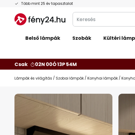
Ugrás
Több mint 25 év tapasztalat
a
Keresés
tartalomhoz
Belső lámpák
Szobák
Kültéri lám
Csak
02N 00Ó 13P 53M
Lámpák és világítás
Szobai lámpák
Konyhai lámpák
Konyhai
Ugrás
a
képgaléria
végére