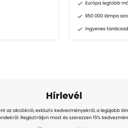
Európa legtöbb má
950 000 lámpa azon
Ingyenes tanácsad
Hírlevél
ént az akciókról, exkluzív kedvezményekről, a legújabb lám
endekről. Regisztráljon most és szerezzen 15% kedvezmén