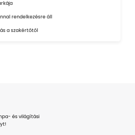
rkája
nal rendelkezésre áll
ás a szakértőtől
pa- és világítási
yt!