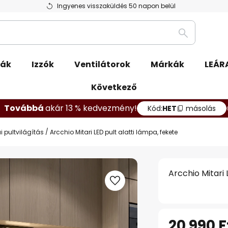
Ingyenes visszaküldés 50 napon belül
Keresés
pák
Izzók
Ventilátorok
Márkák
LEÁR
Következő
Továbbá
akár 13 % kedvezmény!
Kód:
HET
másolás
 pultvilágítás
Arcchio Mitari LED pult alatti lámpa, fekete
Arcchio Mitari 
20 990 F