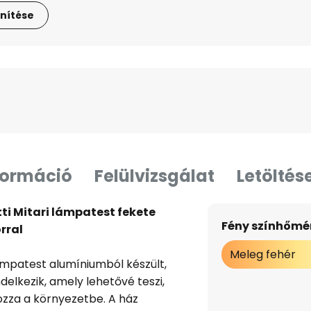
nítése
formáció
Felülvizsgálat
Letöltés
tti Mitari lámpatest fekete
Fény színhőmér
rral
Meleg fehér
lámpatest alumíniumból készült,
elkezik, amely lehetővé teszi,
zza a környezetbe. A ház