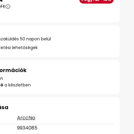
 Ft
szaküldés 50 napon belül
zetési lehetőségek
nformációk
en
zó
a készletben
ása
Arcchio
9934085