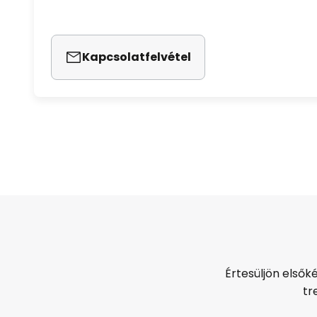
Kapcsolatfelvétel
Értesüljön elsők
tr