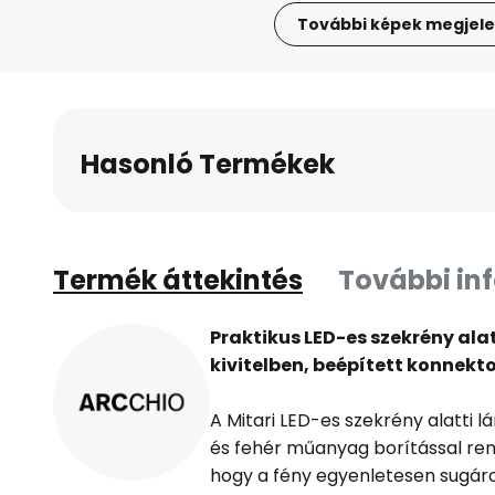
További képek megjele
Ugrás
a
képgaléria
elejére
Hasonló Termékek
Termék áttekintés
További in
Praktikus LED-es szekrény ala
kivitelben, beépített konnekto
A Mitari LED-es szekrény alatti 
és fehér műanyag borítással rend
hogy a fény egyenletesen sugáro