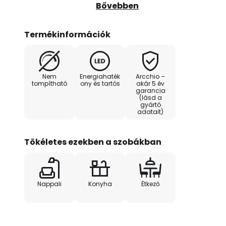
fekete fényezést kapott, és sz
Bővebben
megjelenést kölcsönöz a lámpate
a beépített aljzat, amely az esz
Termékinformációk
nagyon praktikusnak bizonyul a
LED-ek takarékos energiafogyasz
fényt bocsátanak ki, amely csodá
Nem
Energiahaték
Arcchio –
munkalapon.
tompítható
ony és tartós
akár 5 év
garancia
(lásd a
gyártó
adatait)
Tökéletes ezekben a szobákban
Nappali
Konyha
Étkező