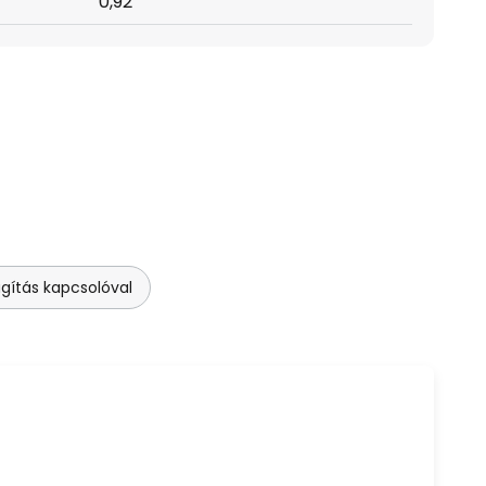
0,92
ágítás kapcsolóval