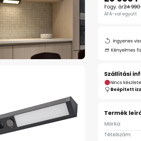
Fogy. ár
24 990
ÁFÁ-val együtt
Ingyenes vis
Kényelmes fi
Szállítási i
Nincs készlet
Beépített iz
Termék leír
Márka:
Tételszám: