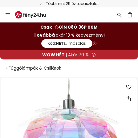
Több mint 25 év tapasztalat
Ugrás
a
tartalomhoz
sés
Csak
01N 08Ó 36P 00M
Továbbá
akár 13 % kedvezmény!
Kód:
HET
másolás
WOW HÉT |
Akár 70 %
Függőlámpák & Csillárok
Ugrás
a
képgaléria
végére