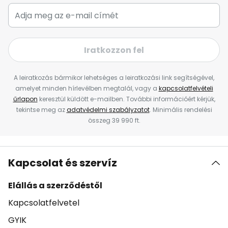
Iratkozzon fel
A leiratkozás bármikor lehetséges a leiratkozási link segítségével,
amelyet minden hírlevélben megtalál, vagy a
kapcsolatfelvételi
űrlapon
keresztül küldött e-mailben. További információért kérjük,
tekintse meg az
adatvédelmi szabályzatot
. Minimális rendelési
összeg 39 990 ft.
Kapcsolat és szervíz
Elállás a szerződéstől
Kapcsolatfelvetel
GYIK