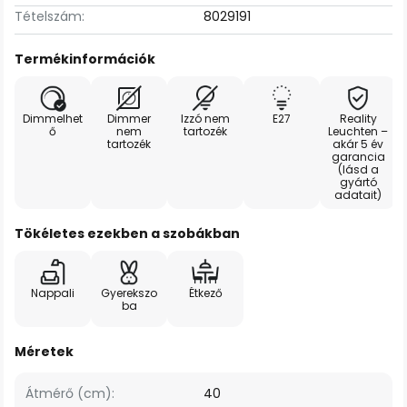
Tételszám:
8029191
Termékinformációk
Dimmelhet
Dimmer
Izzó nem
E27
Reality
ő
nem
tartozék
Leuchten –
tartozék
akár 5 év
garancia
(lásd a
gyártó
adatait)
Tökéletes ezekben a szobákban
Nappali
Gyerekszo
Étkező
ba
Méretek
Átmérő (cm):
40