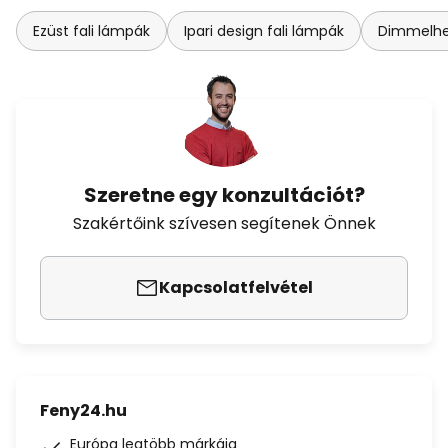
Ezüst fali lámpák
Ipari design fali lámpák
Dimmelhet
Szeretne egy konzultációt?
Szakértőink szívesen segítenek Önnek
Kapcsolatfelvétel
Feny24.hu
Európa legtöbb márkája