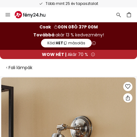
Több mint 25 év tapasztalat
Ugrás
a
tartalomhoz
sés
Csak
00N 08Ó 37P 00M
Továbbá
akár 13 % kedvezmény!
Kód:
HET
másolás
WOW HÉT |
Akár 70 %
Fali lámpák
Ugrás
a
képgaléria
végére