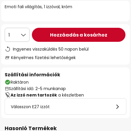
Emoti fali világítás, 1 izzóval, króm
Hozzáadás a kosárhoz
1
Ingyenes visszaküldés 50 napon belül
Kényelmes fizetési lehetőségek
Szállítási információk
Raktáron
Szállítási idő: 2-5 munkanap
Az izzó nem tartozék
a készletben
Válasszon E27 izzót
Hasonló Termékek