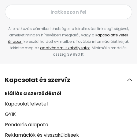
Iratkozzon fel
A leiratkozás bármikor lehetséges a leiratkozási link segítségével,
amelyet minden hírlevélben megtalál, vagy a
kapcsolatfelvételi
űrlapon
keresztül küldött e-mailben. További információért kérjük,
tekintse meg az
adatvédelmi szabályzatot
. Minimális rendelési
összeg 39 990 ft.
Kapcsolat és szervíz
Elállás a szerződéstől
Kapcsolatfelvetel
GYIK
Rendelés állapota
Reklamációk és visszaküldések