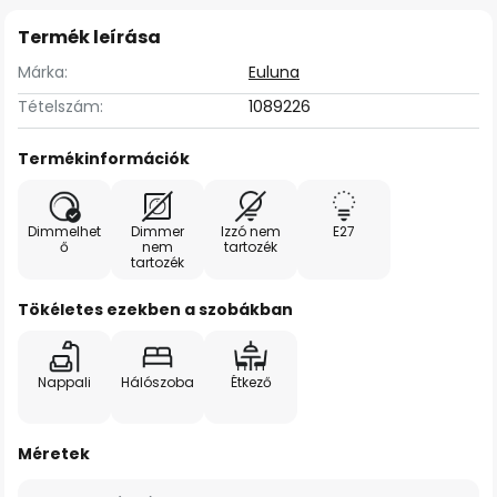
Termék leírása
Márka:
Euluna
Tételszám:
1089226
Termékinformációk
Dimmelhet
Dimmer
Izzó nem
E27
ő
nem
tartozék
tartozék
Tökéletes ezekben a szobákban
Nappali
Hálószoba
Étkező
Méretek