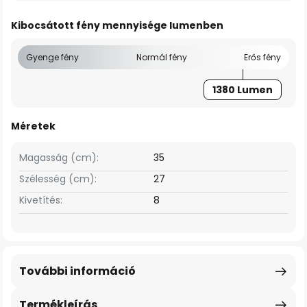
Kibocsátott fény mennyisége lumenben
Gyenge fény
Normál fény
Erős fény
1380 Lumen
Méretek
Magasság (cm):
35
Szélesség (cm):
27
Kivetítés:
8
További információ
Termékleírás