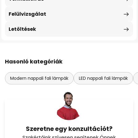
Felülvizsgálat
Letöltések
Hasonló kategóriák
Modern nappali fali lámpák
LED nappali fali lámpák
Szeretne egy konzultációt?
Szakértőink szívesen segítenek Önnek