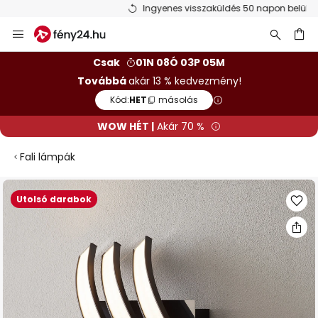
Ingyenes visszaküldés 50 napon belül
Ugrás
a
tartalomhoz
sés
Csak
01N 08Ó 03P 05M
Továbbá
akár 13 % kedvezmény!
Kód:
HET
másolás
WOW HÉT |
Akár 70 %
Fali lámpák
Ugrás
Utolsó darabok
a
képgaléria
végére