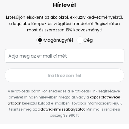
Hírlevél
Értesüljön elsőként az akciókról, exkluzív kedvezményekről,
a legújabb lámpa- és világítási trendekről. Regisztráljon
most és szerezzen 15% kedvezményt!
Magánügyfél
Cég
Iratkozzon fel
A leiratkozás bármikor lehetséges a leiratkozási link segítségével,
amelyet minden hírlevélben megtalál, vagy a
kapcsolatfelvételi
űrlapon
keresztül küldött e-mailben. További információért kérjük,
tekintse meg az
adatvédelmi szabályzatot
. Minimális rendelési
összeg 39 990 ft.