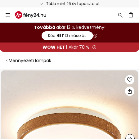
Több mint 25 év tapasztalat
Ugrás
a
tartalomhoz
sés
Továbbá
akár 13 % kedvezmény!
Kód:
HET
másolás
WOW HÉT |
Akár 70 %
Mennyezeti lámpák
Ugrás
a
képgaléria
végére