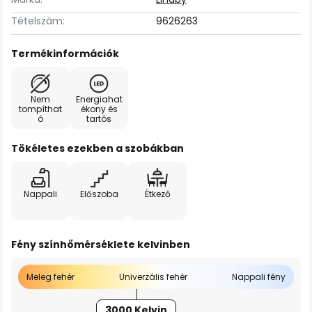
Tételszám:
9626263
Termékinformációk
Nem
Energiahat
tompíthat
ékony és
ó
tartós
Tökéletes ezekben a szobákban
Nappali
Előszoba
Étkező
Fény színhőmérséklete kelvinben
Meleg fehér
Univerzális fehér
Nappali fény
3000 Kelvin