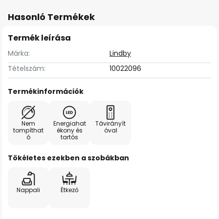
Hasonló Termékek
Termék leírása
Márka:
Lindby
Tételszám:
10022096
Termékinformációk
Nem
Energiahat
Távirányít
tompíthat
ékony és
óval
ó
tartós
Tökéletes ezekben a szobákban
Nappali
Étkező