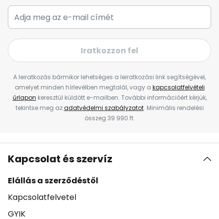
Iratkozzon fel
A leiratkozás bármikor lehetséges a leiratkozási link segítségével,
amelyet minden hírlevélben megtalál, vagy a
kapcsolatfelvételi
űrlapon
keresztül küldött e-mailben. További információért kérjük,
tekintse meg az
adatvédelmi szabályzatot
. Minimális rendelési
összeg 39 990 ft.
Kapcsolat és szervíz
Elállás a szerződéstől
Kapcsolatfelvetel
GYIK