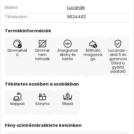
Márka:
Lucande
Tételszám:
9624492
Termékinformációk
Dimmelhet
Dimmer
Energiahat
Állítható
Lucande –
ő
nem
ékony és
magassá
akár 5 év
tartozék
tartós
gú
garancia
(lásd a
gyártó
adatait)
Tökéletes ezekben a szobákban
Nappali
Konyha
Étkező
Fény színhőmérséklete kelvinben