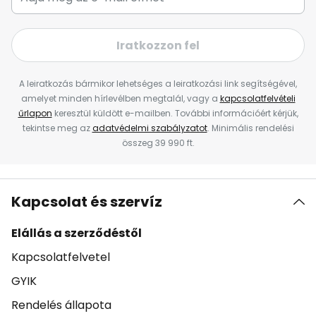
Iratkozzon fel
A leiratkozás bármikor lehetséges a leiratkozási link segítségével,
amelyet minden hírlevélben megtalál, vagy a
kapcsolatfelvételi
űrlapon
keresztül küldött e-mailben. További információért kérjük,
tekintse meg az
adatvédelmi szabályzatot
. Minimális rendelési
összeg 39 990 ft.
Kapcsolat és szervíz
Elállás a szerződéstől
Kapcsolatfelvetel
GYIK
Rendelés állapota