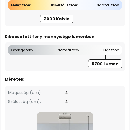
Meleg fehér
Univerzális fehér
Nappali fény
3000 Kelvin
Kibocsátott fény mennyisége lumenben
Gyenge fény
Normál fény
Erős fény
5700 Lumen
Méretek
Magasság (cm):
4
Szélesség (cm):
4