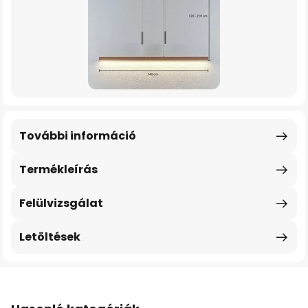
További információ
Termékleírás
Felülvizsgálat
Letöltések