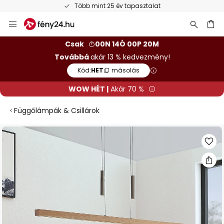
Több mint 25 év tapasztalat
Ugrás
a
tartalomhoz
sés
Csak
00N 14Ó 00P 19M
Továbbá
akár 13 % kedvezmény!
Kód:
HET
másolás
WOW HÉT |
Akár 70 %
Függőlámpák & Csillárok
Ugrás
a
képgaléria
végére