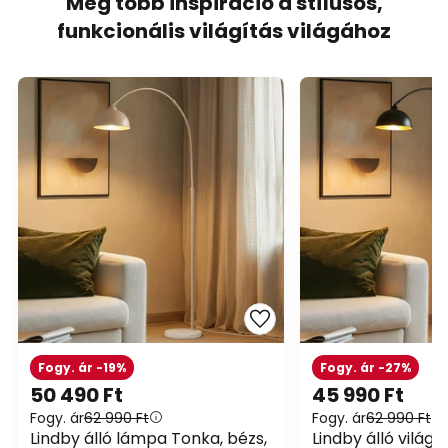
Még több inspiráció a stílusos,
funkcionális világítás világához
Fogy. ár -19%
Fogy. ár -27%
50 490 Ft
45 990 Ft
Fogy. ár
62 990 Ft
Fogy. ár
62 990 Ft
Lindby álló lámpa Tonka, bézs,
Lindby álló világí