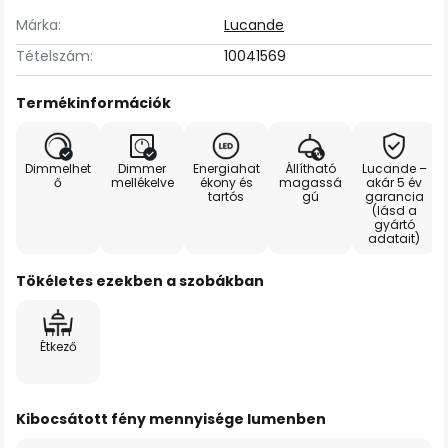
Márka:
Lucande
Tételszám:
10041569
Termékinformációk
Dimmelhet
Dimmer
Energiahat
Állítható
Lucande –
ő
mellékelve
ékony és
magassá
akár 5 év
tartós
gú
garancia
(lásd a
gyártó
adatait)
Tökéletes ezekben a szobákban
Étkező
Kibocsátott fény mennyisége lumenben