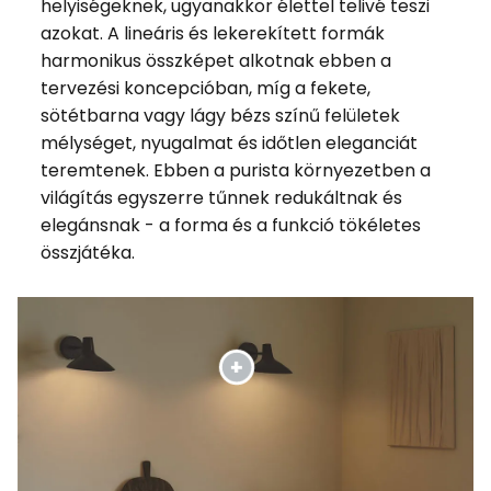
helyiségeknek, ugyanakkor élettel telivé teszi
azokat. A lineáris és lekerekített formák
harmonikus összképet alkotnak ebben a
tervezési koncepcióban, míg a fekete,
sötétbarna vagy lágy bézs színű felületek
mélységet, nyugalmat és időtlen eleganciát
teremtenek. Ebben a purista környezetben a
világítás egyszerre tűnnek redukáltnak és
elegánsnak - a forma és a funkció tökéletes
összjátéka.