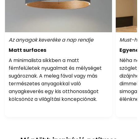
Az anyagok keveréke a nap rendje
Must-ha
Matt surfaces
Egyene
A minimalista sikkben a matt
Néha nem
fémfelületek nyugalmat és mélységet
szöglet
sugároznak. A meleg fával vagy más
dizájnha
természetes anyagokkal való
dimmelh
anyagkeverés egy kis otthonosságot
simogat
kölcsönöz a világítási koncepciónak.
élénkne