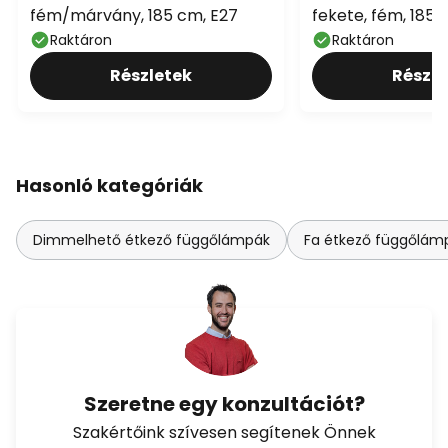
fém/márvány, 185 cm, E27
fekete, fém, 185 
Raktáron
Raktáron
Részletek
Részle
Hasonló kategóriák
Dimmelhető étkező függőlámpák
Fa étkező függőlám
Szeretne egy konzultációt?
Szakértőink szívesen segítenek Önnek