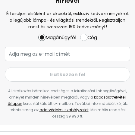
Hírlevél
Értesüljön elsőként az akciókról, exkluzív kedvezményekről,
a legújabb lámpa- és világítási trendekről. Regisztráljon
most és szerezzen 15% kedvezményt!
Magánügyfél
Cég
Iratkozzon fel
A leiratkozás bármikor lehetséges a leiratkozási link segítségével,
amelyet minden hírlevélben megtalál, vagy a
kapcsolatfelvételi
űrlapon
keresztül küldött e-mailben. További információért kérjük,
tekintse meg az
adatvédelmi szabályzatot
. Minimális rendelési
összeg 39 990 ft.