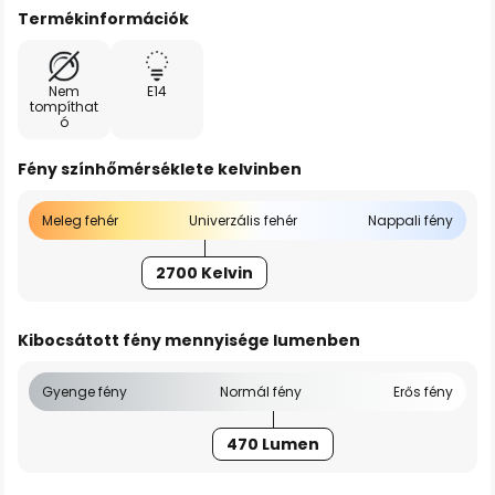
Termékinformációk
Nem
E14
tompíthat
ó
Fény színhőmérséklete kelvinben
Meleg fehér
Univerzális fehér
Nappali fény
2700 Kelvin
Kibocsátott fény mennyisége lumenben
Gyenge fény
Normál fény
Erős fény
470 Lumen