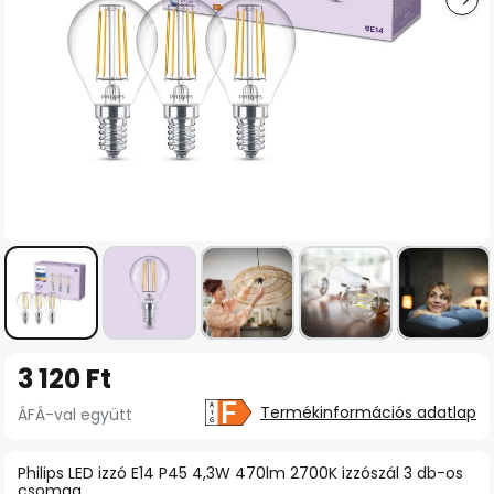
Ugrás
3 120 Ft
a
képgaléria
Termékinformációs adatlap
ÁFÁ-val együtt
elejére
Philips LED izzó E14 P45 4,3W 470lm 2700K izzószál 3 db-os
csomag