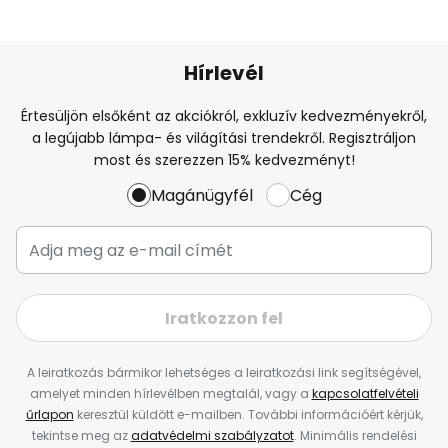
Hírlevél
Értesüljön elsőként az akciókról, exkluzív kedvezményekről,
a legújabb lámpa- és világítási trendekről. Regisztráljon
most és szerezzen 15% kedvezményt!
Magánügyfél
Cég
Iratkozzon fel
A leiratkozás bármikor lehetséges a leiratkozási link segítségével,
amelyet minden hírlevélben megtalál, vagy a
kapcsolatfelvételi
űrlapon
keresztül küldött e-mailben. További információért kérjük,
tekintse meg az
adatvédelmi szabályzatot
. Minimális rendelési