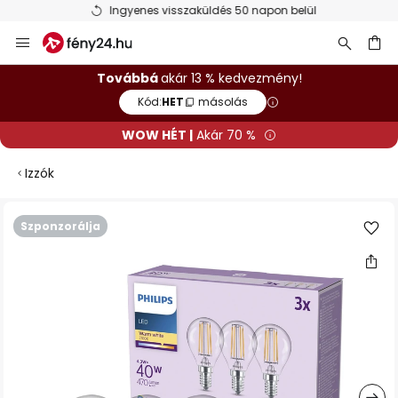
Ingyenes visszaküldés 50 napon belül
Ugrás
a
tartalomhoz
sés
Továbbá
akár 13 % kedvezmény!
Kód:
HET
másolás
WOW HÉT |
Akár 70 %
Izzók
Ugrás
Szponzorálja
a
képgaléria
végére