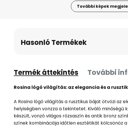
További képek megjele
Ugrás
a
képgaléria
elejére
Hasonló Termékek
Termék áttekintés
További in
Rosina lógó világítás: az elegancia és a ruszti
A Rosina lógó világítás a rusztikus bájat ötvözi az e
helyiségben vonzza a tekintetet. Kiváló minőségű 
készült, vonzó világos rózsaszín és antik bronz sz
színek kombinációja időtlen esztétikát kölcsönöz a