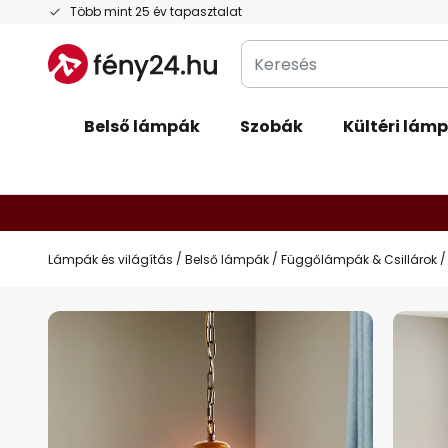
Ugrás
Több mint 25 év tapasztalat
a
Keresés
tartalomhoz
Belső lámpák
Szobák
Kültéri lám
Lámpák és világítás
Belső lámpák
Függőlámpák & Csillárok
Ugrás
a
képgaléria
végére