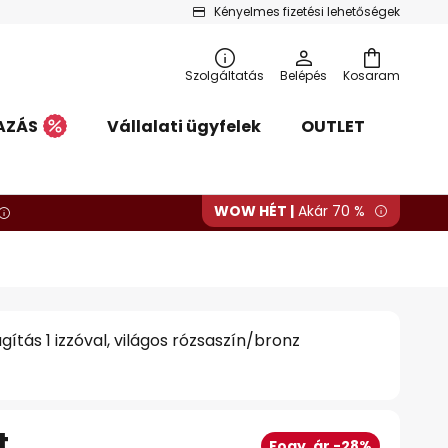
Kényelmes fizetési lehetőségek
Szolgáltatás
Belépés
Kosaram
AZÁS
Vállalati ügyfelek
OUTLET
WOW HÉT |
Akár 70 %
ágítás 1 izzóval, világos rózsaszín/bronz
t
Fogy. ár -28%