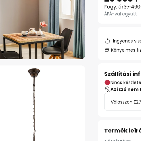
Fogy. ár
37 490
ÁFÁ-val együtt
Ingyenes vis
Kényelmes fi
Szállítási i
Nincs készlet
Az izzó nem 
Válasszon E27
Termék leír