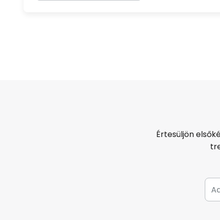
Értesüljön elsők
tr