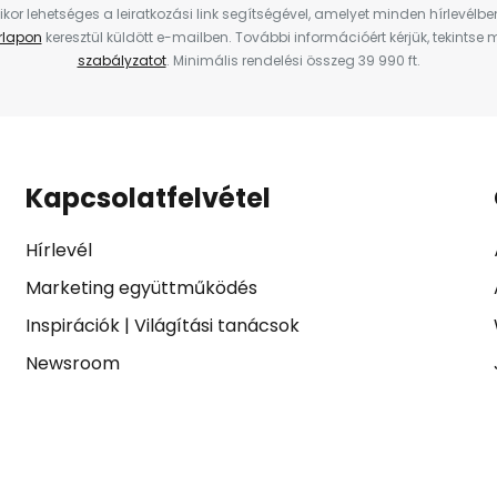
ikor lehetséges a leiratkozási link segítségével, amelyet minden hírlevélb
űrlapon
keresztül küldött e-mailben. További információért kérjük, tekintse
szabályzatot
. Minimális rendelési összeg 39 990 ft.
Kapcsolatfelvétel
Hírlevél
Marketing együttműködés
Inspirációk
|
Világítási tanácsok
Newsroom