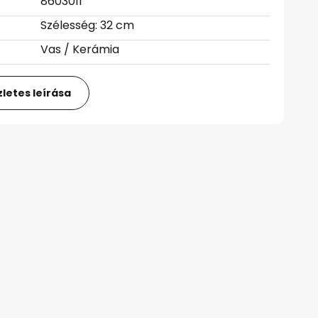
8603011
Szélesség: 32 cm
Vas / Kerámia
letes leírása