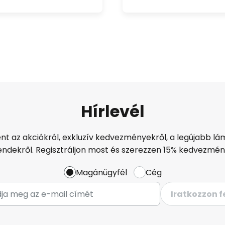
Hírlevél
ént az akciókról, exkluzív kedvezményekről, a legújabb lám
endekről. Regisztráljon most és szerezzen 15% kedvezmén
Magánügyfél
Cég
Iratkozzon f