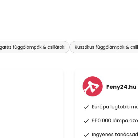
rgaréz függőlámpák & csillárok
Rusztikus függőlámpák & csil
Feny24.hu
Európa legtöbb má
950 000 lámpa azon
Ingyenes tanácsad