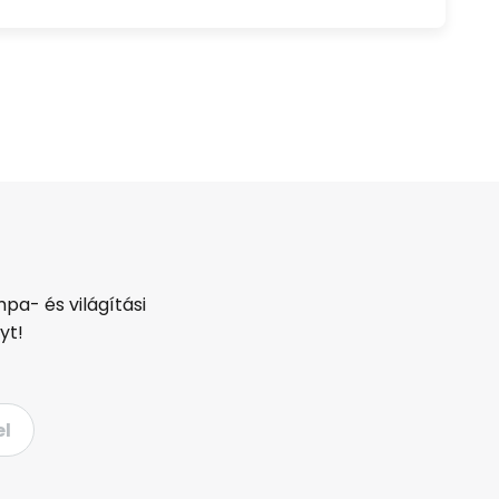
pa- és világítási
yt!
el