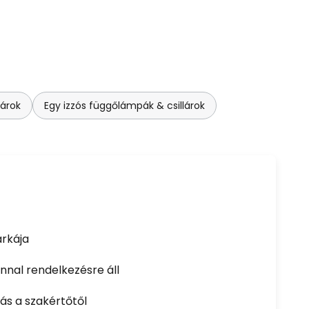
lárok
Egy izzós függőlámpák & csillárok
rkája
nal rendelkezésre áll
ás a szakértőtől