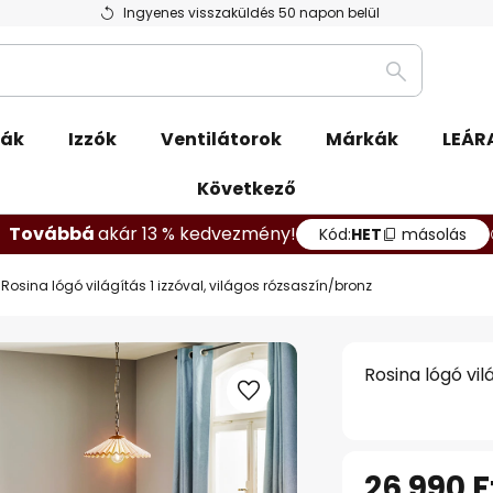
Ingyenes visszaküldés 50 napon belül
Keresés
pák
Izzók
Ventilátorok
Márkák
LEÁR
Következő
Továbbá
akár 13 % kedvezmény!
Kód:
HET
másolás
Rosina lógó világítás 1 izzóval, világos rózsaszín/bronz
Rosina lógó vil
26 990 F