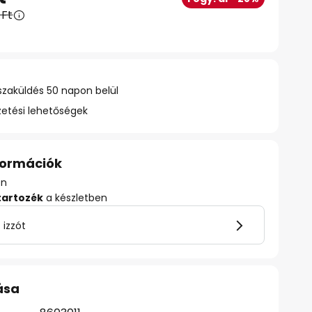
 Ft
szaküldés 50 napon belül
zetési lehetőségek
nformációk
en
tartozék
a készletben
 izzót
ása