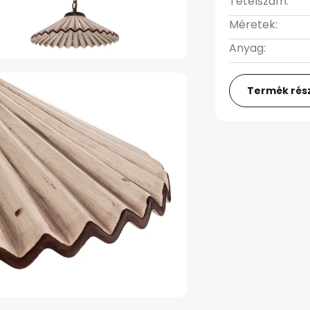
Tételszám:
Méretek:
Anyag:
Termék rész