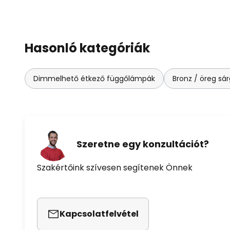
Hasonló kategóriák
Dimmelhető étkező függőlámpák
Bronz / öreg sá
Szeretne egy konzultációt?
Szakértőink szívesen segítenek Önnek
Kapcsolatfelvétel