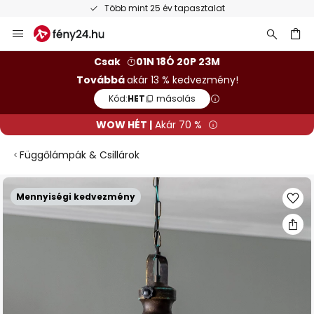
Több mint 25 év tapasztalat
Ugrás
a
tartalomhoz
sés
Csak
01N 18Ó 20P 22M
Továbbá
akár 13 % kedvezmény!
Kód:
HET
másolás
WOW HÉT |
Akár 70 %
Függőlámpák & Csillárok
Ugrás
Mennyiségi kedvezmény
a
képgaléria
végére