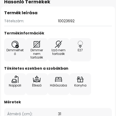
Hasonló Termékek
Termék leírása
Tételszám:
10023692
Termékinformációk
Dimmelhet
Dimmer
Izzó nem
E27
ő
nem
tartozék
tartozék
Tökéletes ezekben a szobákban
Nappali
Étkező
Hálószoba
Konyha
Méretek
Átmérő (cm):
31