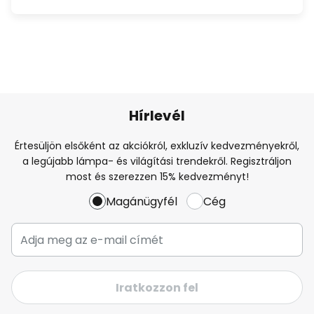
Hírlevél
Értesüljön elsőként az akciókról, exkluzív kedvezményekről,
a legújabb lámpa- és világítási trendekről. Regisztráljon
most és szerezzen 15% kedvezményt!
Magánügyfél
Cég
Iratkozzon fel