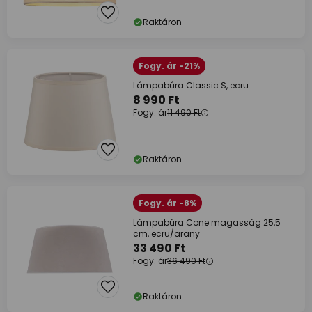
Raktáron
Fogy. ár -21%
Lámpabúra Classic S, ecru
8 990 Ft
Fogy. ár
11 490 Ft
Raktáron
Fogy. ár -8%
Lámpabúra Cone magasság 25,5
cm, ecru/arany
33 490 Ft
Fogy. ár
36 490 Ft
Raktáron