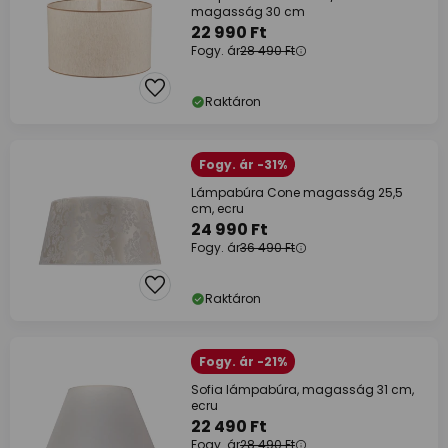
magasság 30 cm
22 990 Ft
Fogy. ár
28 490 Ft
Raktáron
Fogy. ár -31%
Lámpabúra Cone magasság 25,5
cm, ecru
24 990 Ft
Fogy. ár
36 490 Ft
Raktáron
Fogy. ár -21%
Sofia lámpabúra, magasság 31 cm,
ecru
22 490 Ft
Fogy. ár
28 490 Ft