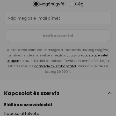
Magánügyfél
Cég
Iratkozzon fel
A leiratkozás bármikor lehetséges a leiratkozási link segítségével,
amelyet minden hírlevélben megtalál, vagy a
kapcsolatfelvételi
űrlapon
keresztül küldött e-mailben. További információért kérjük,
tekintse meg az
adatvédelmi szabályzatot
. Minimális rendelési
összeg 39 990 ft.
Kapcsolat és szervíz
Elállás a szerződéstől
Kapcsolatfelvetel