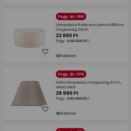
Fogy. ár -19%
Lámpabúra Roller ecru pamut Ø50cm
magasság 24cm
22 990 Ft
Fogy. ár
28 490 Ft
Raktáron
Fogy. ár -17%
Sofia lámpabúra, magasság 31 cm,
veroni bézs
26 990 Ft
Fogy. ár
32 490 Ft
Raktáron