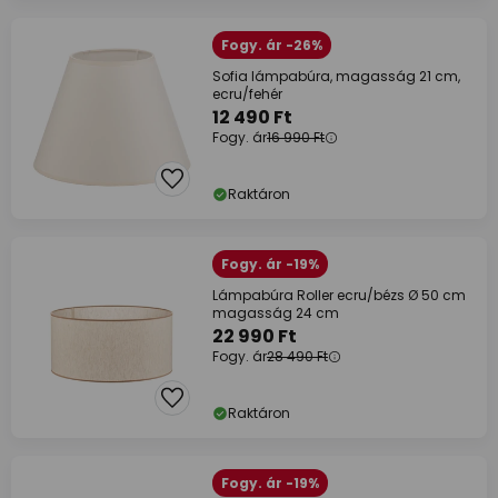
Fogy. ár -26%
Sofia lámpabúra, magasság 21 cm,
ecru/fehér
12 490 Ft
Fogy. ár
16 990 Ft
Raktáron
Fogy. ár -19%
Lámpabúra Roller ecru/bézs Ø 50 cm
magasság 24 cm
22 990 Ft
Fogy. ár
28 490 Ft
Raktáron
Fogy. ár -19%