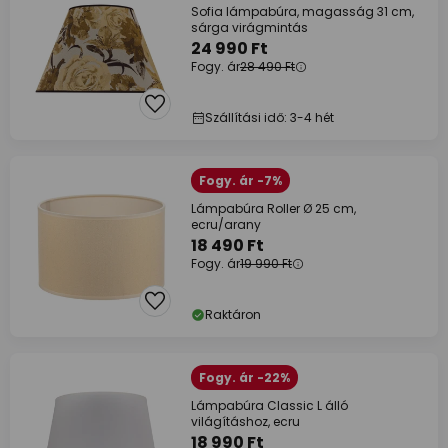
Sofia lámpabúra, magasság 31 cm,
sárga virágmintás
24 990 Ft
Fogy. ár
28 490 Ft
Szállítási idő: 3-4 hét
Fogy. ár -7%
Lámpabúra Roller Ø 25 cm,
ecru/arany
18 490 Ft
Fogy. ár
19 990 Ft
Raktáron
Fogy. ár -22%
Lámpabúra Classic L álló
világításhoz, ecru
18 990 Ft