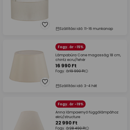
Szállítási idő: 11-16 munkanap
Fogy. ár -15%
Lámpabúra Cone magasság 18 cm,
chintz ecru/fehér
16 990 Ft
Fogy. ár
19 990 Ft
Szállítási idő: 3-4 hét
Fogy. ár -19%
Anna lámpaernyő függőlámpához
ekrü/structure
22 990 Ft
Fogy. ár
28 490 Ft