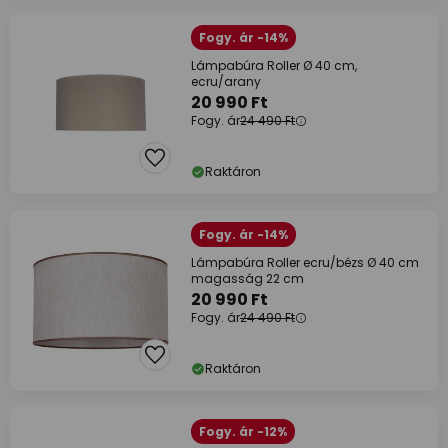
Fogy. ár -14%
Lámpabúra Roller Ø 40 cm,
ecru/arany
20 990 Ft
Fogy. ár
24 490 Ft
Raktáron
Fogy. ár -14%
Lámpabúra Roller ecru/bézs Ø 40 cm
magasság 22 cm
20 990 Ft
Fogy. ár
24 490 Ft
Raktáron
Fogy. ár -12%