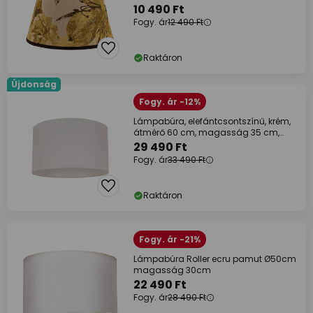
10 490 Ft
Fogy. ár
12 490 Ft
Raktáron
Újdonság
Fogy. ár -12%
Lámpabúra, elefántcsontszínű, krém,
átmérő 60 cm, magasság 35 cm,
textil
29 490 Ft
Fogy. ár
33 490 Ft
Raktáron
Fogy. ár -21%
Lámpabúra Roller ecru pamut Ø50cm
magasság 30cm
22 490 Ft
Fogy. ár
28 490 Ft