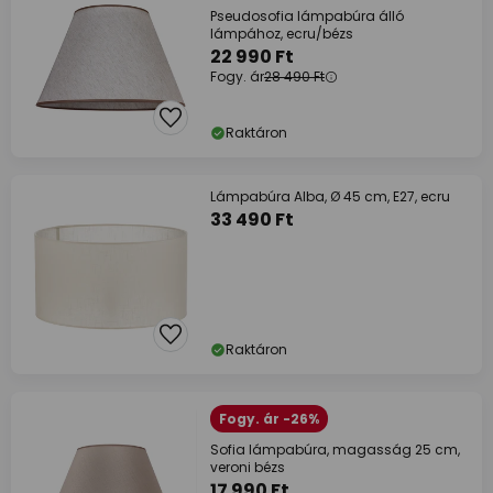
Pseudosofia lámpabúra álló
lámpához, ecru/bézs
22 990 Ft
Fogy. ár
28 490 Ft
Raktáron
Lámpabúra Alba, Ø 45 cm, E27, ecru
33 490 Ft
Raktáron
Fogy. ár -26%
Sofia lámpabúra, magasság 25 cm,
veroni bézs
17 990 Ft