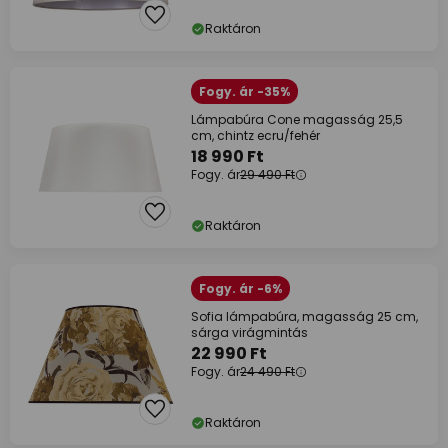
Raktáron
Fogy. ár -35%
Lámpabúra Cone magasság 25,5
cm, chintz ecru/fehér
18 990 Ft
Fogy. ár
29 490 Ft
Raktáron
Fogy. ár -6%
Sofia lámpabúra, magasság 25 cm,
sárga virágmintás
22 990 Ft
Fogy. ár
24 490 Ft
Raktáron