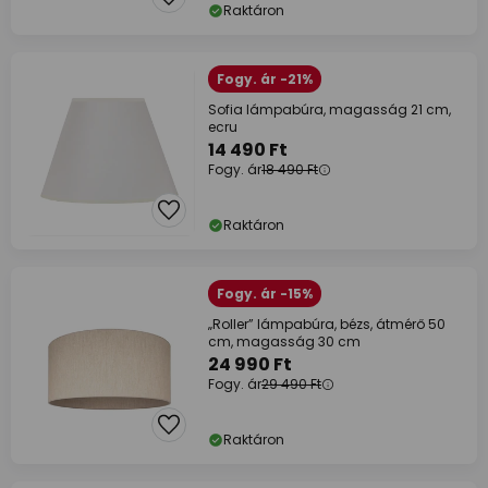
Raktáron
Fogy. ár -21%
Sofia lámpabúra, magasság 21 cm,
ecru
14 490 Ft
Fogy. ár
18 490 Ft
Raktáron
Fogy. ár -15%
„Roller” lámpabúra, bézs, átmérő 50
cm, magasság 30 cm
24 990 Ft
Fogy. ár
29 490 Ft
Raktáron