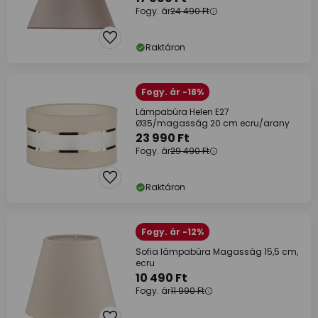
Fogy. ár
24 490 Ft
Raktáron
Fogy. ár -18%
Lámpabúra Helen E27
Ø35/magasság 20 cm ecru/arany
23 990 Ft
Fogy. ár
29 490 Ft
Raktáron
Fogy. ár -12%
Sofia lámpabúra Magasság 15,5 cm,
ecru
10 490 Ft
Fogy. ár
11 990 Ft