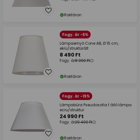
Raktáron
Fogy. ár -5%
Lámpaernyő Cone AB, Ø 15 cm,
ekrü/struktúrált
8 490 Ft
Fogy. ár
8 990 Ft
Raktáron
Fogy. ár -15%
Lámpabúra Pseudosofia f.álló lámpa
ecru/struktur
24 990 Ft
Fogy. ár
29 490 Ft
Raktáron