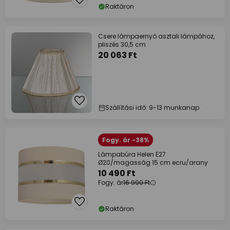
Raktáron
Csere lámpaernyő asztali lámpához,
pliszés 30,5 cm
20 063 Ft
Szállítási idő: 9-13 munkanap
Fogy. ár -38%
Lámpabúra Helen E27
Ø20/magasság 15 cm ecru/arany
10 490 Ft
Fogy. ár
16 990 Ft
Raktáron