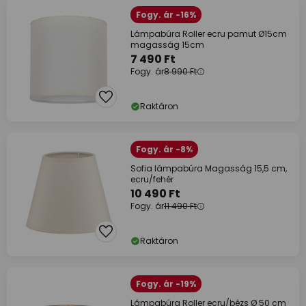
Fogy. ár -16%
Lámpabúra Roller ecru pamut Ø15cm
magasság 15cm
7 490 Ft
Fogy. ár
8 990 Ft
Raktáron
Fogy. ár -8%
Sofia lámpabúra Magasság 15,5 cm,
ecru/fehér
10 490 Ft
Fogy. ár
11 490 Ft
Raktáron
Fogy. ár -19%
Lámpabúra Roller ecru/bézs Ø 50 cm