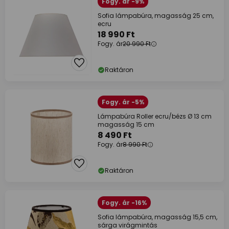
Fogy. ár -9%
Sofia lámpabúra, magasság 25 cm,
ecru
18 990 Ft
Fogy. ár
20 990 Ft
Raktáron
Fogy. ár -5%
Lámpabúra Roller ecru/bézs Ø 13 cm
magasság 15 cm
8 490 Ft
Fogy. ár
8 990 Ft
Raktáron
Fogy. ár -16%
Sofia lámpabúra, magasság 15,5 cm,
sárga virágmintás