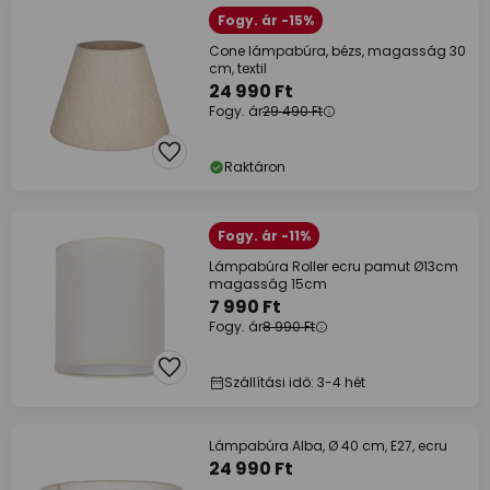
Fogy. ár -15%
Cone lámpabúra, bézs, magasság 30
cm, textil
24 990 Ft
Fogy. ár
29 490 Ft
Raktáron
Fogy. ár -11%
Lámpabúra Roller ecru pamut Ø13cm
magasság 15cm
7 990 Ft
Fogy. ár
8 990 Ft
Szállítási idő: 3-4 hét
Lámpabúra Alba, Ø 40 cm, E27, ecru
24 990 Ft