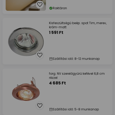
Raktáron
Kisfeszültségű beép. spot Tim, merev,
króm-matt
1 591 Ft
Szállítási idő: 8-12 munkanap
forg. NV szerelőgyűrű kefével 6,8 cm
rézzel
4 685 Ft
Szállítási idő: 5-8 munkanap