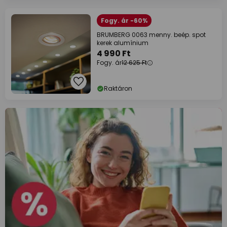
Fogy. ár -60%
BRUMBERG 0063 menny. beép. spot
kerek alumínium
4 990 Ft
Fogy. ár
12 625 Ft
Raktáron