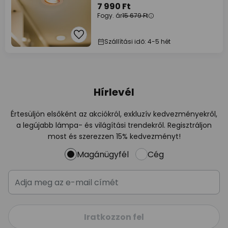
7 990 Ft
Fogy. ár
15 679 Ft
Szállítási idő: 4-5 hét
Hírlevél
Értesüljön elsőként az akciókról, exkluzív kedvezményekről,
a legújabb lámpa- és világítási trendekről. Regisztráljon
most és szerezzen 15% kedvezményt!
Magánügyfél
Cég
Iratkozzon fel