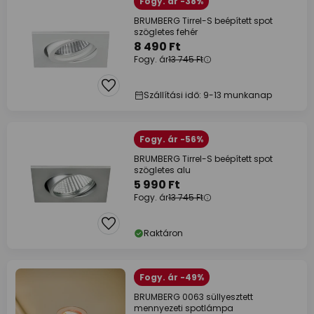
Fogy. ár -38%
BRUMBERG Tirrel-S beépített spot
szögletes fehér
8 490 Ft
Fogy. ár
13 745 Ft
Szállítási idő: 9-13 munkanap
Fogy. ár -56%
BRUMBERG Tirrel-S beépített spot
szögletes alu
5 990 Ft
Fogy. ár
13 745 Ft
Raktáron
Fogy. ár -49%
BRUMBERG 0063 süllyesztett
mennyezeti spotlámpa