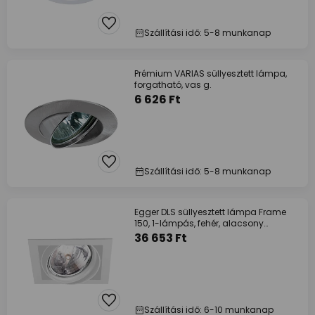
Szállítási idő: 5-8 munkanap
Prémium VARIAS süllyesztett lámpa,
forgatható, vas g.
6 626 Ft
Szállítási idő: 5-8 munkanap
Egger DLS süllyesztett lámpa Frame
150, 1-lámpás, fehér, alacsony
feszültségű
36 653 Ft
Szállítási idő: 6-10 munkanap