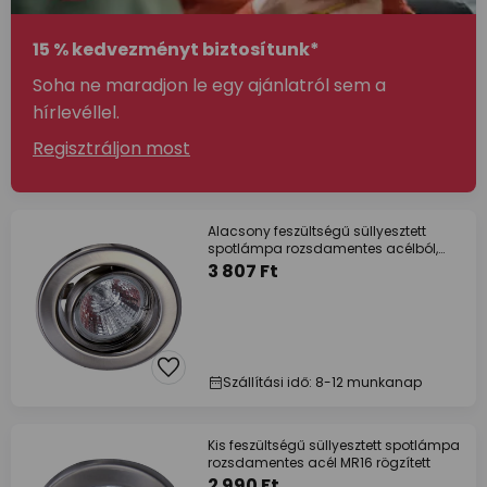
15 % kedvezményt biztosítunk*
Soha ne maradjon le egy ajánlatról sem a
hírlevéllel.
Regisztráljon most
Alacsony feszültségű süllyesztett
spotlámpa rozsdamentes acélból,
forgatható
3 807 Ft
Szállítási idő: 8-12 munkanap
Kis feszültségű süllyesztett spotlámpa
rozsdamentes acél MR16 rögzített
2 990 Ft