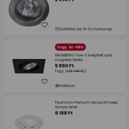
Szállítási idő: 8-12 munkanap
Fogy. ár -56%
BRUMBERG Tirrel-S beépített spot
szögletes fekete
5 990 Ft
Fogy. ár
13 745 Ft
Raktáron
Paulmann Premium Secure NV beép.
lámpa, fehér
6 198 Ft