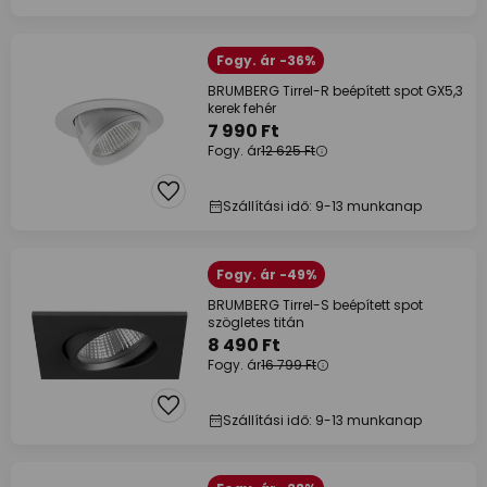
Fogy. ár -36%
BRUMBERG Tirrel-R beépített spot GX5,3
kerek fehér
7 990 Ft
Fogy. ár
12 625 Ft
Szállítási idő: 9-13 munkanap
Fogy. ár -49%
BRUMBERG Tirrel-S beépített spot
szögletes titán
8 490 Ft
Fogy. ár
16 799 Ft
Szállítási idő: 9-13 munkanap