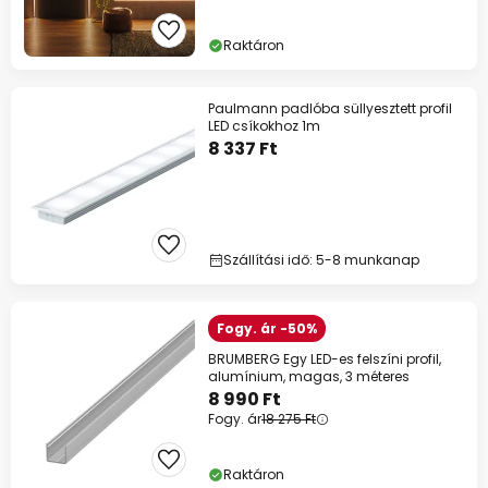
Raktáron
Paulmann padlóba süllyesztett profil
LED csíkokhoz 1m
8 337 Ft
Szállítási idő: 5-8 munkanap
Fogy. ár -50%
BRUMBERG Egy LED-es felszíni profil,
alumínium, magas, 3 méteres
8 990 Ft
Fogy. ár
18 275 Ft
Raktáron