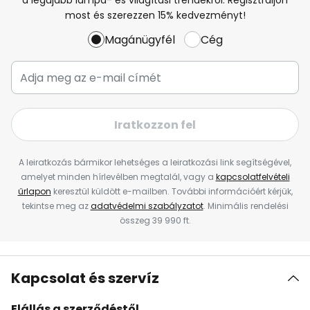
most és szerezzen 15% kedvezményt!
Magánügyfél
Cég
Iratkozzon fel
A leiratkozás bármikor lehetséges a leiratkozási link segítségével,
amelyet minden hírlevélben megtalál, vagy a
kapcsolatfelvételi
űrlapon
keresztül küldött e-mailben. További információért kérjük,
tekintse meg az
adatvédelmi szabályzatot
. Minimális rendelési
összeg 39 990 ft.
Kapcsolat és szervíz
Elállás a szerződéstől