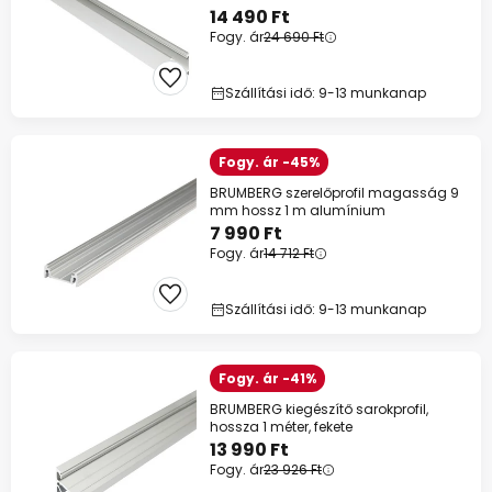
14 490 Ft
Fogy. ár
24 690 Ft
Szállítási idő: 9-13 munkanap
Fogy. ár -45%
BRUMBERG szerelőprofil magasság 9
mm hossz 1 m alumínium
7 990 Ft
Fogy. ár
14 712 Ft
Szállítási idő: 9-13 munkanap
Fogy. ár -41%
BRUMBERG kiegészítő sarokprofil,
hossza 1 méter, fekete
13 990 Ft
Fogy. ár
23 926 Ft