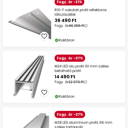
Fogy. ár -21%
R10-F vakolati profil reflektoros
látszószéllel
36 490 Ft
Fogy. ár
46 255 Ft
Raktáron
Fogy. ár -37%
M24 LED alu profil 30 mm széles
betolható profil
14 490 Ft
Fogy. ár
22 979 Ft
Raktáron
Fogy. ár -37%
M28 LED alumínium profil, 66 mm
széles tartóprofil