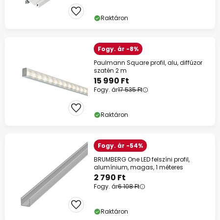
Raktáron
Fogy. ár -8%
Paulmann Square profil, alu, diffúzor
szatén 2 m
15 990 Ft
Fogy. ár
17 535 Ft
Raktáron
Fogy. ár -54%
BRUMBERG One LED felszíni profil,
alumínium, magas, 1 méteres
2 790 Ft
Fogy. ár
6 108 Ft
Raktáron