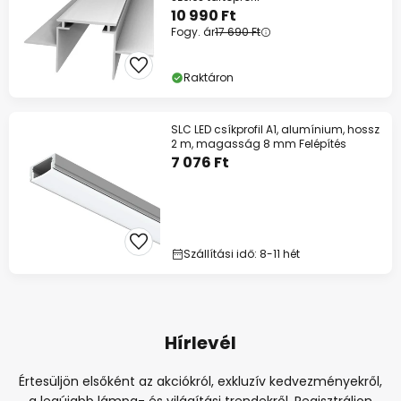
10 990 Ft
Fogy. ár
17 690 Ft
Raktáron
SLC LED csíkprofil A1, alumínium, hossz
2 m, magasság 8 mm Felépítés
7 076 Ft
Szállítási idő: 8-11 hét
Hírlevél
Értesüljön elsőként az akciókról, exkluzív kedvezményekről,
a legújabb lámpa- és világítási trendekről. Regisztráljon