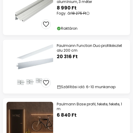
alumínium, 3 méter
8 990 Ft
Fogy. ár
18 275 Ft
Raktáron
Paulmann Function Duo profilkészlet
alu 200 cm
20 316 Ft
Szállítási idő: 6-10 munkanap
Paulmann Base profil, fekete, fekete, 1
m
6 840 Ft