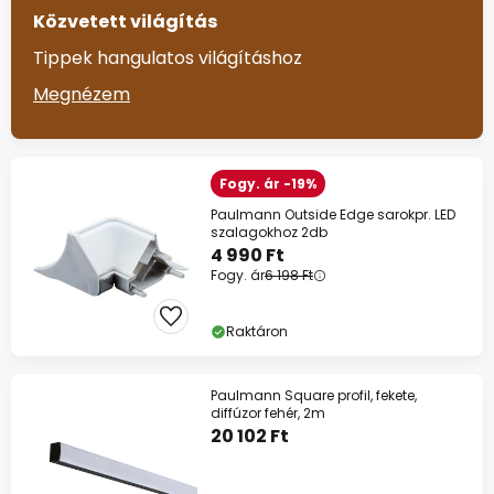
Közvetett világítás
Tippek hangulatos világításhoz
Megnézem
Fogy. ár -19%
Paulmann Outside Edge sarokpr. LED
szalagokhoz 2db
4 990 Ft
Fogy. ár
6 198 Ft
Raktáron
Paulmann Square profil, fekete,
diffúzor fehér, 2m
20 102 Ft