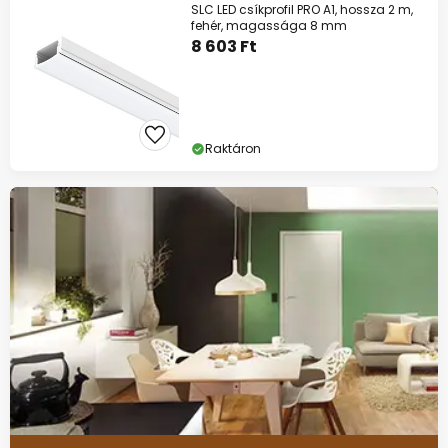
SLC LED csíkprofil PRO A1, hossza 2 m,
fehér, magassága 8 mm
8 603 Ft
Raktáron