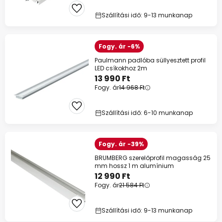
Szállítási idő: 9-13 munkanap
Fogy. ár -6%
Paulmann padlóba süllyesztett profil
LED csíkokhoz 2m
13 990 Ft
Fogy. ár
14 968 Ft
Szállítási idő: 6-10 munkanap
Fogy. ár -39%
BRUMBERG szerelőprofil magasság 25
mm hossz 1 m alumínium
12 990 Ft
Fogy. ár
21 584 Ft
Szállítási idő: 9-13 munkanap