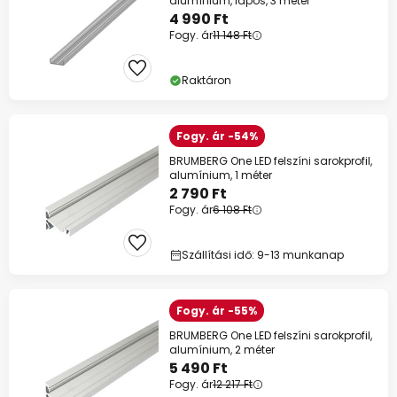
alumínium, lapos, 3 méter
4 990 Ft
Fogy. ár
11 148 Ft
Raktáron
Fogy. ár -54%
BRUMBERG One LED felszíni sarokprofil,
alumínium, 1 méter
2 790 Ft
Fogy. ár
6 108 Ft
Szállítási idő: 9-13 munkanap
Fogy. ár -55%
BRUMBERG One LED felszíni sarokprofil,
alumínium, 2 méter
5 490 Ft
Fogy. ár
12 217 Ft