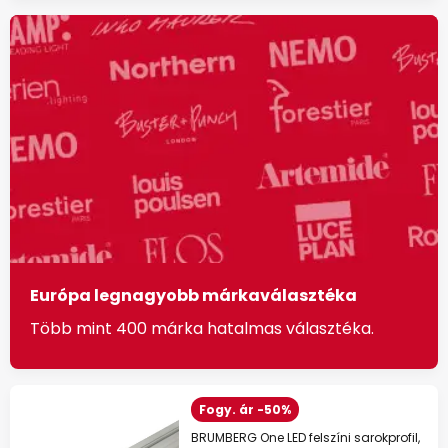
Európa legnagyobb márkaválasztéka
Több mint 400 márka hatalmas választéka.
Fogy. ár -50%
BRUMBERG One LED felszíni sarokprofil,