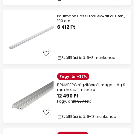
Paulmann Base Profil, eloxált alu. feh.,
100 cm
6 412 Ft
Szállítási idő: 5-8 munkanap
Fogy. ár -37%
BRUMBERG rögzítőprofil magasság 9
mm hossz 1 m fekete
12 490 Ft
Fogy. ár
20 057 Ft
Szállítási idő: 9-13 munkanap