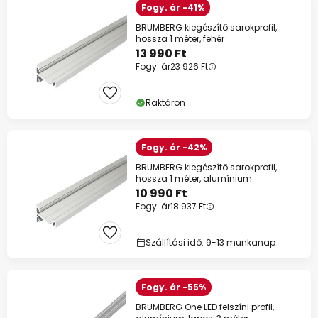
Fogy. ár -41%
BRUMBERG kiegészítő sarokprofil,
hossza 1 méter, fehér
13 990 Ft
Fogy. ár
23 926 Ft
Raktáron
Fogy. ár -42%
BRUMBERG kiegészítő sarokprofil,
hossza 1 méter, alumínium
10 990 Ft
Fogy. ár
18 937 Ft
Szállítási idő: 9-13 munkanap
Fogy. ár -55%
BRUMBERG One LED felszíni profil,