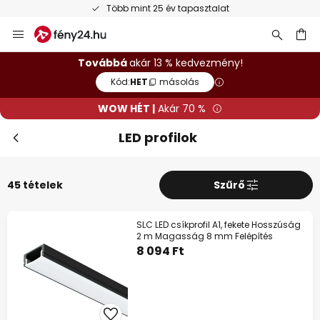
Ingyenes visszaküldés 50 napon belül
Ugrás
a
tartalomhoz
sés
Továbbá
akár 13 % kedvezmény!
Kód:
HET
másolás
WOW HÉT |
Akár 70 %
LED profilok
45 tételek
Szűrő
SLC LED csíkprofil A1, fekete Hosszúság
2 m Magasság 8 mm Felépítés
8 094 Ft