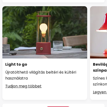
Light to go
Bevilág
színpa
Újratölthető világítás beltéri és kültéri
használatra
Színes 
színkon
Tudjon meg többet
Legyen 