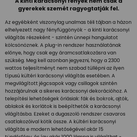
A kinti karácsonyi fények nem csak a
gyerekek szemét ragyogtatják fel.
Az egyébként viszonylag unalmas téli tájban a házon
elhelyezett nagy fényfüggönyök - a kinti karácsonyi
világítás részeként - szintén ünnepi hangulatot
kölcsönöznek. A plug-in rendszer használatának
előnye, hogy csak egy áramcsatlakozásra van
szükség. Meg kell azonban jegyezni, hogy a 2300
wattos teljesítményt nem szabad túllépni az ilyen
típusú kültéri karácsonyi világítás esetében. A
megvilágított jégcsapok vagy csillagok szintén
hozzájárulnak a sikeres karácsonyi dekorációhoz. A
telepítési lehetőségek óriásiak: fák és bokrok, ajtók,
ablakok és korlátok is beépíthetők a karácsonyi
világításba. Ezeket a dugaszoló rendszer csavaros
csatlakozóival kötik össze. A kültéri karácsonyi
világítás e modern lehetőségével akár 15
tündérfény, és így akár 1000 lámpa is világíthat -