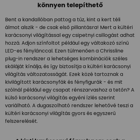
könnyen telepíthető
Bent a kandallóban pattog a tűz, kint a kert téli
álmot alszik - de csak első pillantásra! Mert a kültéri
karácsonyi világítással egy csipetnyi csillogást adhat
hozzá. Adjon színfoltot például egy váltakozó színű
LED-es fénylánccal. Ezen túlmenően a Chrissline
plug-in rendszer a lehetséges kombinációk széles
skáláját kínálja, és így biztosítja a kültéri karácsonyi
világítás változatosságát. Ezek közé tartoznak a
kivilágított karácsonyfák és fényfigurák - és mit
szólnál például egy csapat rénszarvashoz a tetőn? A
külső karácsonyi világítás egyéni ízlés szerint
variálható. A dugaszolható rendszer lehetővé teszi a
kültéri karácsonyi világítás gyors és egyszerű
felszerelését.