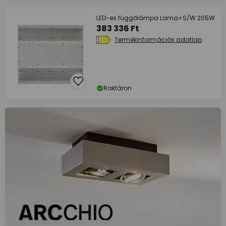
LED-es függőlámpa Lama+S/W 205W
383 336 Ft
Termékinformációs adatlap
Raktáron