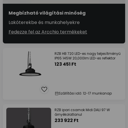
Megbízható világítási minőség
Lakóterekbe és munkahelyekre
Fedezze fel az Arcchio termékeket
RZB HB 720 LED-es nagy teljesítményű
IP65 145W 20,000lm LED-es reflektor
123 451 Ft
Szállítási idő: 12-17 munkanap
RZB ipari csarnok Midi DALI 97 W
árnyékolatlanul
233 922 Ft