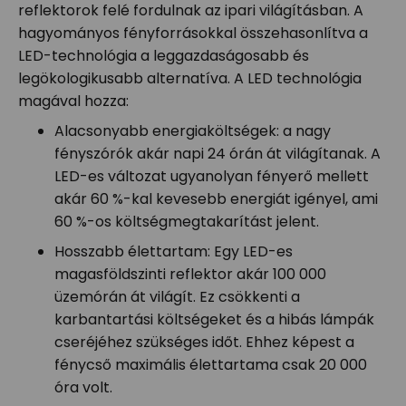
reflektorok felé fordulnak az ipari világításban. A
hagyományos fényforrásokkal összehasonlítva a
LED-technológia a leggazdaságosabb és
legökologikusabb alternatíva. A LED technológia
magával hozza:
Alacsonyabb energiaköltségek: a nagy
fényszórók akár napi 24 órán át világítanak. A
LED-es változat ugyanolyan fényerő mellett
akár 60 %-kal kevesebb energiát igényel, ami
60 %-os költségmegtakarítást jelent.
Hosszabb élettartam: Egy LED-es
magasföldszinti reflektor akár 100 000
üzemórán át világít. Ez csökkenti a
karbantartási költségeket és a hibás lámpák
cseréjéhez szükséges időt. Ehhez képest a
fénycső maximális élettartama csak 20 000
óra volt.