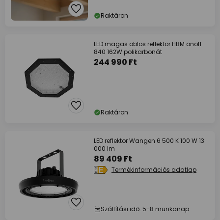
Raktáron
LED magas öblös reflektor HBM onoff
840 162W polikarbonát
244 990 Ft
Raktáron
LED reflektor Wangen 6 500 K 100 W 13
000 lm
89 409 Ft
Termékinformációs adatlap
Szállítási idő: 5-8 munkanap