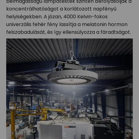
belmagasságú lámpatestek szintén befolyásolják a
koncentrálhatóságot a korlátozott napfényű
helyiségekben. A józan, 4000 Kelvin-fokos
univerzális fehér fény lassítja a melatonin hormon
felszabadulását, és így ellensúlyozza a fáradtságot.