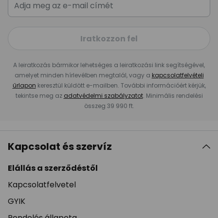
Iratkozzon fel
A leiratkozás bármikor lehetséges a leiratkozási link segítségével,
amelyet minden hírlevélben megtalál, vagy a
kapcsolatfelvételi
űrlapon
keresztül küldött e-mailben. További információért kérjük,
tekintse meg az
adatvédelmi szabályzatot
. Minimális rendelési
összeg 39 990 ft.
Kapcsolat és szervíz
Elállás a szerződéstől
Kapcsolatfelvetel
GYIK
Rendelés állapota