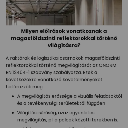
Milyen előírások vonatkoznak a
magasföldszinti reflektorokkal történő
világításra?
A raktárak és logisztikai csarnokok magasföldszinti
reflektorokkal történő megvilágítását az ÖNORM
EN 12464-1 szabvány szabályozza. Ezek a
következőkre vonatkozó követelményeket
határozzák meg:
A megvilágítás erőssége a vizuális feladatoktól
és a tevékenységi területektől függően
Világítási sűrűség, azaz egyenletes
megvilágítás, pl. a polcok közötti terekben is.