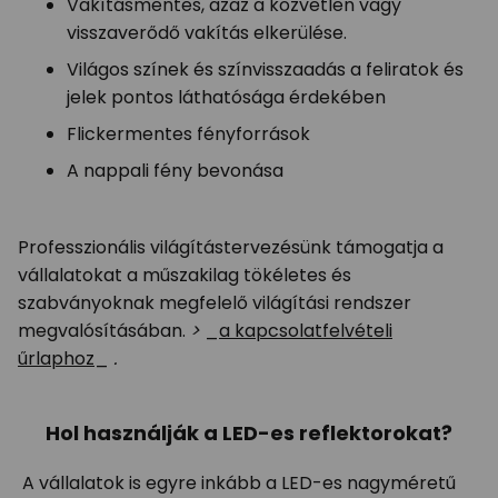
Vakításmentes, azaz a közvetlen vagy
visszaverődő vakítás elkerülése.
Világos színek és színvisszaadás a feliratok és
jelek pontos láthatósága érdekében
Flickermentes fényforrások
A nappali fény bevonása
Professzionális világítástervezésünk támogatja a
vállalatokat a műszakilag tökéletes és
szabványoknak megfelelő világítási rendszer
megvalósításában.
>
_
a kapcsolatfelvételi
űrlaphoz
_
.
Hol használják a LED-es reflektorokat?
A vállalatok is egyre inkább a LED-es nagyméretű