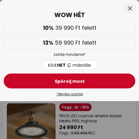
Ingyenes visszaküldés 50 napon belül
Ugrás
Bez
WOW HÉT
a
tartalomhoz
sés
10%
39 990 Ft felett
Csak
00N 09Ó 18P 32M
Továbbá
akár 13 % kedvezmény!
13%
59 990 Ft felett
Kód:
HET
másolás
szinte mindenre*
WOW HÉT |
Akár 70 %
Kód:
HET
másolás
Termelési csarnokvilágítás
Spórolj most
9 tételek
Szűrő
*Mentes gyartok
Fogy. ár -15%
PRIOS LED csarnok reflektor Maikel,
fekete, IP65, Highbay
24 990 Ft
Fogy. ár
29 490 Ft