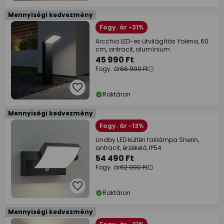
Mennyiségi kedvezmény
Fogy. ár -31%
Arcchio LED-es útvilágítás Yolena, 60
cm, antracit, alumínium
45 990 Ft
Fogy. ár
66 990 Ft
Raktáron
Mennyiségi kedvezmény
Fogy. ár -13%
Lindby LED kültéri falilámpa Sherin,
antracit, érzékelő, IP54
54 490 Ft
Fogy. ár
62 990 Ft
Raktáron
Mennyiségi kedvezmény