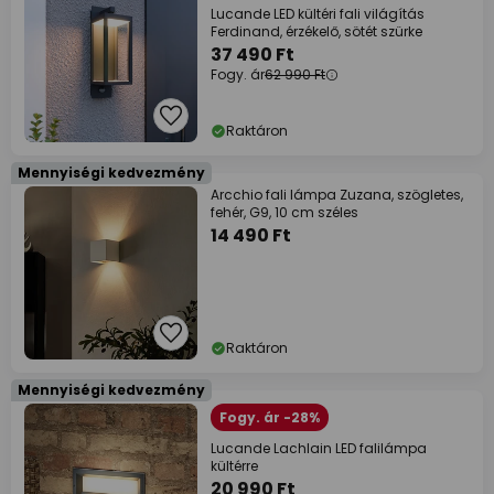
Lucande LED kültéri fali világítás
Ferdinand, érzékelő, sötét szürke
37 490 Ft
Fogy. ár
62 990 Ft
Raktáron
Mennyiségi kedvezmény
Arcchio fali lámpa Zuzana, szögletes,
fehér, G9, 10 cm széles
14 490 Ft
Raktáron
Mennyiségi kedvezmény
Fogy. ár -28%
Lucande Lachlain LED falilámpa
kültérre
20 990 Ft