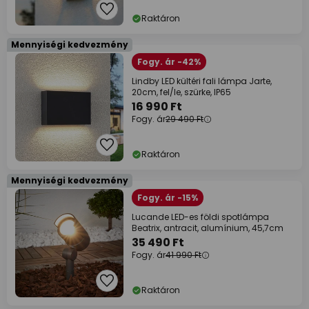
Raktáron
Mennyiségi kedvezmény
Fogy. ár -42%
Lindby LED kültéri fali lámpa Jarte,
20cm, fel/le, szürke, IP65
16 990 Ft
Fogy. ár
29 490 Ft
Raktáron
Mennyiségi kedvezmény
Fogy. ár -15%
Lucande LED-es földi spotlámpa
Beatrix, antracit, alumínium, 45,7cm
35 490 Ft
Fogy. ár
41 990 Ft
Raktáron