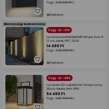
Fogy. ár
22 990 Ft
Raktáron
Mennyiségi kedvezmény
Fogy. ár -31%
Lucande padlóbeépített lámpa Ava, Ø
12 cm, kerek, IP67, GU10
14 490 Ft
Fogy. ár
20 990 Ft
Raktáron
Fogy. ár -38%
Lucande LED napelemes lámpa Lynzy,
38cm, fekete, fém, IP65
54 490 Ft
Fogy. ár
87 990 Ft