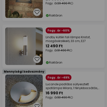
Fogy. ár
29 490 Ft
Raktáron
Fogy. ár -60%
Lindby kültéri fali lámpa Kristof,
mozgásérzékelő, 33 cm, E27
12 490 Ft
Fogy. ár
31 490 Ft
Raktáron
Mennyiségi kedvezmény
Fogy. ár -49%
Lucande padlóba süllyesztett
spotlámpa Milara, 1 fénykibocsátás,
GU10
16 990 Ft
Fogy. ár
33 490 Ft