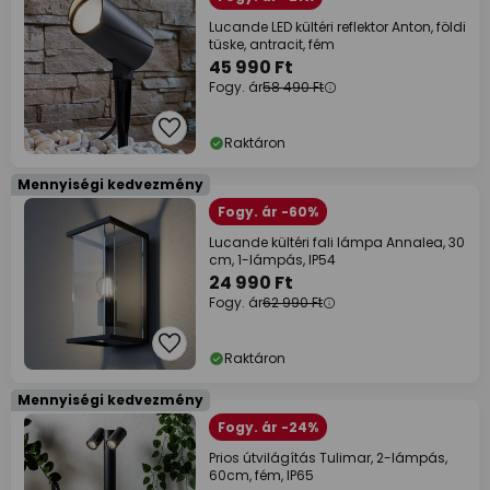
Lucande LED kültéri reflektor Anton, földi
tüske, antracit, fém
45 990 Ft
Fogy. ár
58 490 Ft
Raktáron
Mennyiségi kedvezmény
Fogy. ár -60%
Lucande kültéri fali lámpa Annalea, 30
cm, 1-lámpás, IP54
24 990 Ft
Fogy. ár
62 990 Ft
Raktáron
Mennyiségi kedvezmény
Fogy. ár -24%
Prios útvilágítás Tulimar, 2-lámpás,
60cm, fém, IP65