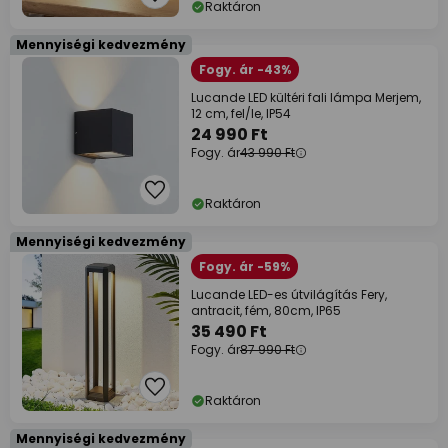
Raktáron
Mennyiségi kedvezmény
Fogy. ár -43%
Lucande LED kültéri fali lámpa Merjem,
12 cm, fel/le, IP54
24 990 Ft
Fogy. ár
43 990 Ft
Raktáron
Mennyiségi kedvezmény
Fogy. ár -59%
Lucande LED-es útvilágítás Fery,
antracit, fém, 80cm, IP65
35 490 Ft
Fogy. ár
87 990 Ft
Raktáron
Mennyiségi kedvezmény