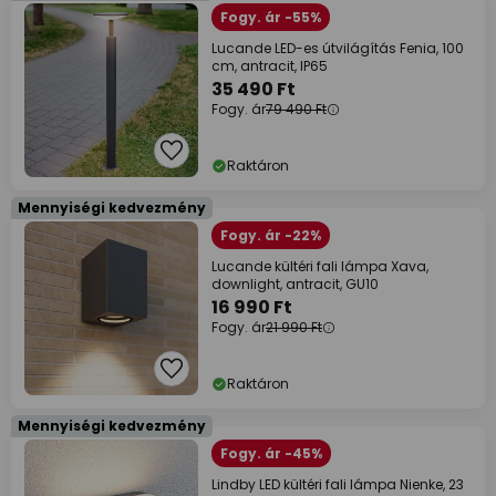
Fogy. ár -55%
Lucande LED-es útvilágítás Fenia, 100
cm, antracit, IP65
35 490 Ft
Fogy. ár
79 490 Ft
Raktáron
Mennyiségi kedvezmény
Fogy. ár -22%
Lucande kültéri fali lámpa Xava,
downlight, antracit, GU10
16 990 Ft
Fogy. ár
21 990 Ft
Raktáron
Mennyiségi kedvezmény
Fogy. ár -45%
Lindby LED kültéri fali lámpa Nienke, 23