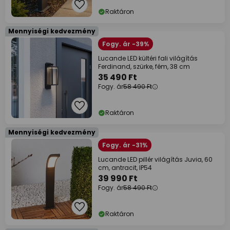
Raktáron
Mennyiségi kedvezmény
Fogy. ár -39%
Lucande LED kültéri fali világítás
Ferdinand, szürke, fém, 38 cm
35 490 Ft
Fogy. ár
58 490 Ft
Raktáron
Mennyiségi kedvezmény
Fogy. ár -31%
Lucande LED pillér világítás Juvia, 60
cm, antracit, IP54
39 990 Ft
Fogy. ár
58 490 Ft
Raktáron