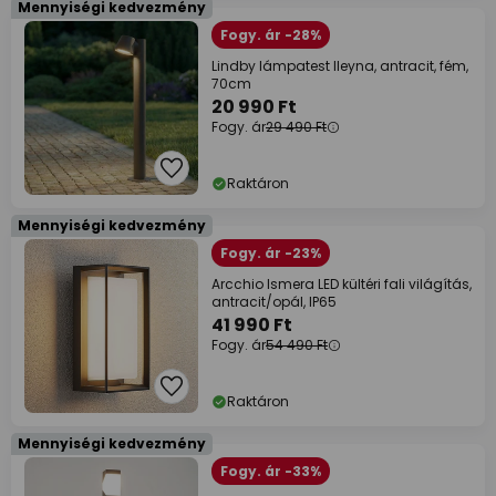
Mennyiségi kedvezmény
Fogy. ár -28%
Lindby lámpatest Ileyna, antracit, fém,
70cm
20 990 Ft
Fogy. ár
29 490 Ft
Raktáron
Mennyiségi kedvezmény
Fogy. ár -23%
Arcchio Ismera LED kültéri fali világítás,
antracit/opál, IP65
41 990 Ft
Fogy. ár
54 490 Ft
Raktáron
Mennyiségi kedvezmény
Fogy. ár -33%