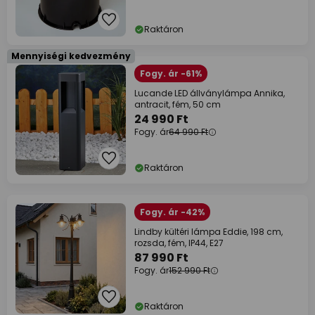
Raktáron
Mennyiségi kedvezmény
Fogy. ár -61%
Lucande LED állványlámpa Annika,
antracit, fém, 50 cm
24 990 Ft
Fogy. ár
64 990 Ft
Raktáron
Fogy. ár -42%
Lindby kültéri lámpa Eddie, 198 cm,
rozsda, fém, IP44, E27
87 990 Ft
Fogy. ár
152 990 Ft
Raktáron