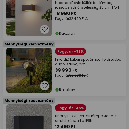
Lucande Bente kültéri fali lámpa,
rozsdás színű, szélesség 25 cm, IP54
18 990 Ft
Fogy. ár
32 490 Ft
Raktáron
Mennyiségi kedvezmény
Fogy. ár -36%
Irina LED kültéri spotlámpa, földi tüske,
dugó, szürke, fém
39 990 Ft
Fogy. ár
62 990 Ft
Raktáron
Mennyiségi kedvezmény
Fogy. ár -45%
Lindby LED kültéri fali lámpa Jarte, 20
cm, lefelé, szürke, IP65
12 490 Ft