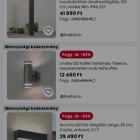
Lucande Kiran ösvényvilágítás, 100
cm, szürke, fém, IP44, E27
41 990 Ft
Fogy. ár
62 990 Ft
Raktáron
Mennyiségi kedvezmény
Fogy. ár -62%
Lindby LED kültéri falilámpa Tiberius,
rozsdamentes acél, fel/le, IP44
12 490 Ft
Fogy. ár
33 490 Ft
Raktáron
Mennyiségi kedvezmény
Fogy. ár -22%
Arcchio LED fali világítás Lengo, 25 cm,
2 izzós, antracit, CCT
35 490 Ft