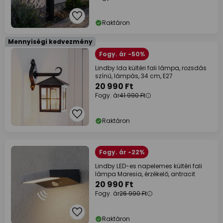
Raktáron
Mennyiségi kedvezmény
Fogy. ár -50%
Lindby Ida kültéri fali lámpa, rozsdás
színű, lámpás, 34 cm, E27
20 990 Ft
Fogy. ár
41 990 Ft
Raktáron
Fogy. ár -22%
Lindby LED-es napelemes kültéri fali
lámpa Maresia, érzékelő, antracit
20 990 Ft
Fogy. ár
26 990 Ft
Raktáron