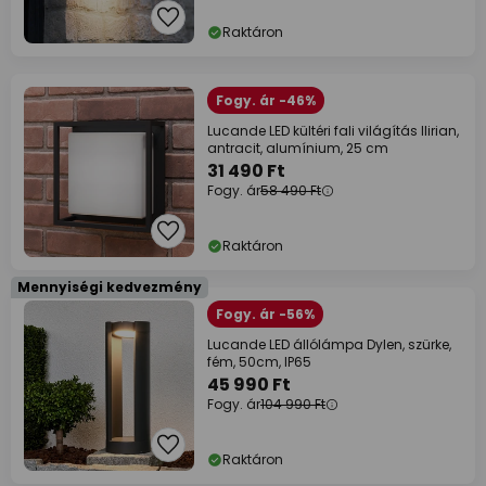
Raktáron
Fogy. ár -46%
Lucande LED kültéri fali világítás Ilirian,
antracit, alumínium, 25 cm
31 490 Ft
Fogy. ár
58 490 Ft
Raktáron
Mennyiségi kedvezmény
Fogy. ár -56%
Lucande LED állólámpa Dylen, szürke,
fém, 50cm, IP65
45 990 Ft
Fogy. ár
104 990 Ft
Raktáron