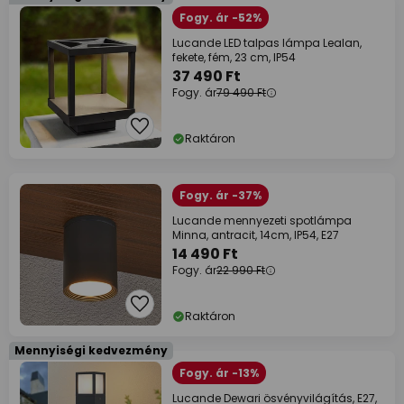
Fogy. ár -52%
Lucande LED talpas lámpa Lealan,
fekete, fém, 23 cm, IP54
37 490 Ft
Fogy. ár
79 490 Ft
Raktáron
Fogy. ár -37%
Lucande mennyezeti spotlámpa
Minna, antracit, 14cm, IP54, E27
14 490 Ft
Fogy. ár
22 990 Ft
Raktáron
Mennyiségi kedvezmény
Fogy. ár -13%
Lucande Dewari ösvényvilágítás, E27,