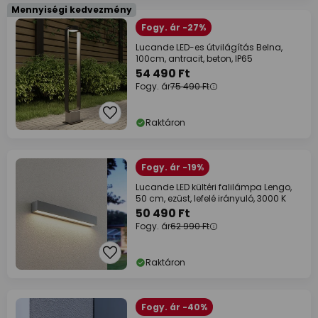
Mennyiségi kedvezmény
Fogy. ár -27%
Lucande LED-es útvilágítás Belna,
100cm, antracit, beton, IP65
54 490 Ft
Fogy. ár
75 490 Ft
Raktáron
Fogy. ár -19%
Lucande LED kültéri falilámpa Lengo,
50 cm, ezüst, lefelé irányuló, 3000 K
50 490 Ft
Fogy. ár
62 990 Ft
Raktáron
Fogy. ár -40%