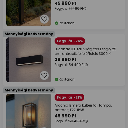
45 990 Ft
Fogy. ár
71 490 Ft
Raktáron
Mennyiségi kedvezmény
Fogy. ár -26%
Lucande LED fali világítás Lengo, 25
cm, antracit, felfelé/lefelé 3000 K
39 990 Ft
Fogy. ár
54 490 Ft
Raktáron
Mennyiségi kedvezmény
Fogy. ár -21%
Arcchio Ismera kültéri fali lámpa,
antracit, E27, IP65
45 990 Ft
Fogy. ár
58 490 Ft