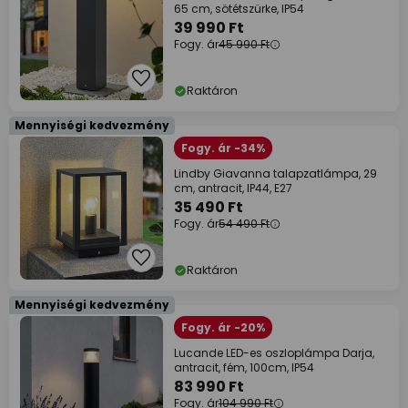
65 cm, sötétszürke, IP54
39 990 Ft
Fogy. ár
45 990 Ft
Raktáron
Mennyiségi kedvezmény
Fogy. ár -34%
Lindby Giavanna talapzatlámpa, 29
cm, antracit, IP44, E27
35 490 Ft
Fogy. ár
54 490 Ft
Raktáron
Mennyiségi kedvezmény
Fogy. ár -20%
Lucande LED-es oszloplámpa Darja,
antracit, fém, 100cm, IP54
83 990 Ft
Fogy. ár
104 990 Ft