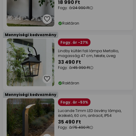
18 990 Ft
Fogy. ár
24 990 Ft
Raktáron
Mennyiségi kedvezmény
Fogy. ár -27%
Lindby kültéri fali lámpa Mertollio,
magasság 47 cm, fekete, üveg
33 490 Ft
Fogy. ár
45 990 Ft
Raktáron
Mennyiségi kedvezmény
Fogy. ár -53%
Lucande Timm LED ösvény lámpa,
érzékelő, 60 cm, antracit, IP54
35 490 Ft
Fogy. ár
75 490 Ft