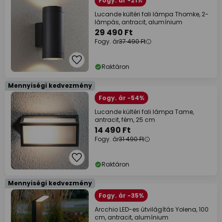
Fogy. ár -21%
Lucande kültéri fali lámpa Thomke, 2-
lámpás, antracit, alumínium
29 490 Ft
Fogy. ár
37 490 Ft
Raktáron
Mennyiségi kedvezmény
Fogy. ár -54%
Lucande kültéri fali lámpa Tame,
antracit, fém, 25 cm
14 490 Ft
Fogy. ár
31 490 Ft
Raktáron
Mennyiségi kedvezmény
Fogy. ár -35%
Arcchio LED-es útvilágítás Yolena, 100
cm, antracit, alumínium