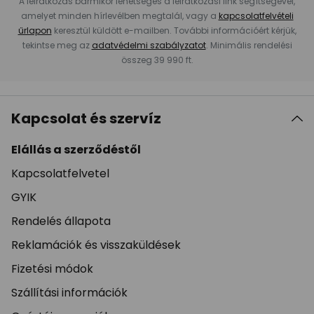
A leiratkozás bármikor lehetséges a leiratkozási link segítségével,
amelyet minden hírlevélben megtalál, vagy a
kapcsolatfelvételi
űrlapon
keresztül küldött e-mailben. További információért kérjük,
tekintse meg az
adatvédelmi szabályzatot
. Minimális rendelési
összeg 39 990 ft.
Kapcsolat és szervíz
Elállás a szerződéstől
Kapcsolatfelvetel
GYIK
Rendelés állapota
Reklamációk és visszaküldések
Fizetési módok
Szállítási információk