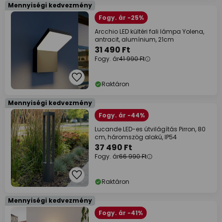
Mennyiségi kedvezmény
Fogy. ár -25%
Arcchio LED kültéri fali lámpa Yolena,
antracit, alumínium, 21cm
31 490 Ft
Fogy. ár
41 990 Ft
Raktáron
Mennyiségi kedvezmény
Fogy. ár -44%
Lucande LED-es útvilágítás Pirron, 80
cm, háromszög alakú, IP54
37 490 Ft
Fogy. ár
66 990 Ft
Raktáron
Mennyiségi kedvezmény
Fogy. ár -41%