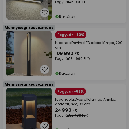
Fogy. ár
45 990 Ft
Raktáron
Mennyiségi kedvezmény
Fogy. ár -40%
Lucande Dovino LED árbóc lámpa, 200
cm
109 990 Ft
Fogy. ár
184 990 Ft
Raktáron
Mennyiségi kedvezmény
Fogy. ár -52%
Lucande LED-es állólámpa Annika,
antracit, fém, 30 cm
24 990 Ft
Fogy. ár
52 490 Ft