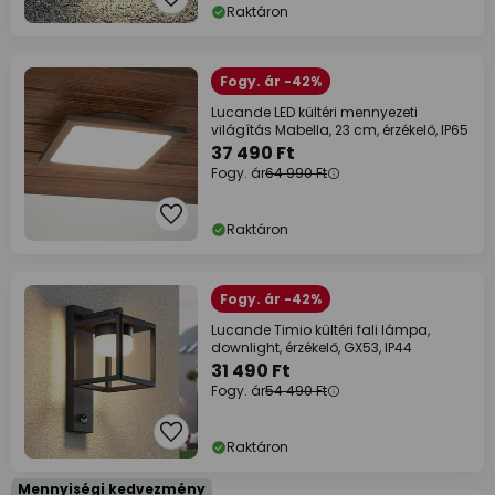
Raktáron
Fogy. ár -42%
Lucande LED kültéri mennyezeti
világítás Mabella, 23 cm, érzékelő, IP65
37 490 Ft
Fogy. ár
64 990 Ft
Raktáron
Fogy. ár -42%
Lucande Timio kültéri fali lámpa,
downlight, érzékelő, GX53, IP44
31 490 Ft
Fogy. ár
54 490 Ft
Raktáron
Mennyiségi kedvezmény