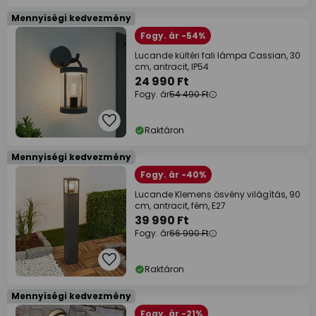
Mennyiségi kedvezmény
Fogy. ár -54%
Lucande kültéri fali lámpa Cassian, 30
cm, antracit, IP54
24 990 Ft
Fogy. ár
54 490 Ft
Raktáron
Mennyiségi kedvezmény
Fogy. ár -40%
Lucande Klemens ösvény világítás, 90
cm, antracit, fém, E27
39 990 Ft
Fogy. ár
66 990 Ft
Raktáron
Mennyiségi kedvezmény
Fogy. ár -21%