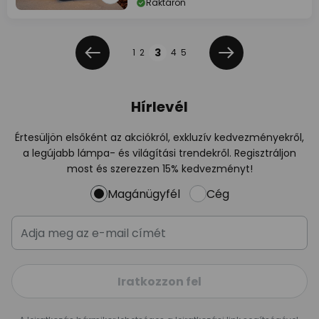
Raktáron
Oldal
Oldal
3
1
2
4
5
Előző
Következő
Hírlevél
Értesüljön elsőként az akciókról, exkluzív kedvezményekről,
a legújabb lámpa- és világítási trendekről. Regisztráljon
most és szerezzen 15% kedvezményt!
Magánügyfél
Cég
Iratkozzon fel