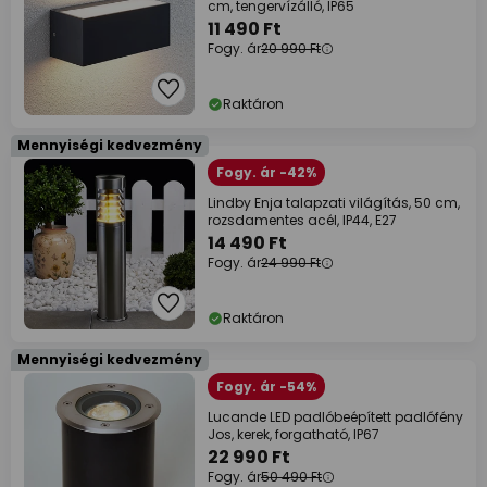
cm, tengervízálló, IP65
11 490 Ft
Fogy. ár
20 990 Ft
Raktáron
Mennyiségi kedvezmény
Fogy. ár -42%
Lindby Enja talapzati világítás, 50 cm,
rozsdamentes acél, IP44, E27
14 490 Ft
Fogy. ár
24 990 Ft
Raktáron
Mennyiségi kedvezmény
Fogy. ár -54%
Lucande LED padlóbeépített padlófény
Jos, kerek, forgatható, IP67
22 990 Ft
Fogy. ár
50 490 Ft