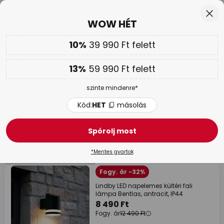
Ingyenes visszaküldés 50 napon belül
Ugrás
Bez
WOW HÉT
a
tartalomhoz
sés
10%
39 990 Ft felett
Csak
02N 21Ó 11P 48M
Továbbá
akár 13 % kedvezmény!
13%
59 990 Ft felett
Kód:
HET
másolás
szinte mindenre*
WOW HÉT |
Akár 70 %
Kód:
HET
másolás
KÜLTÉRI BESTSELLEREK
Spórolj most
294 tételek
Szűrő
*Mentes gyartok
Mennyiségi kedvezmény
Fogy. ár -32%
Lindby LED napelemes kültéri fali
lámpa Bentlas, antracit, IP44
8 490 Ft
Fogy. ár
12 490 Ft